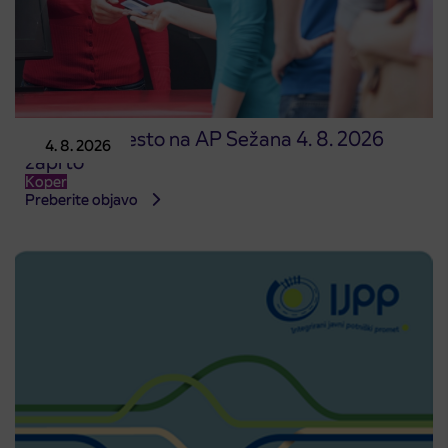
Prodajno mesto na AP Sežana 4. 8. 2026
4. 8. 2026
zaprto
Koper
Preberite objavo