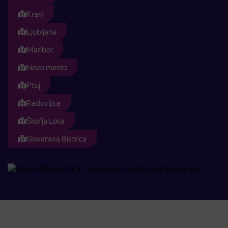
Kranj
Ljubljana
Maribor
Novo mesto
Ptuj
Radovljica
Škofja Loka
Slovenska Bistrica