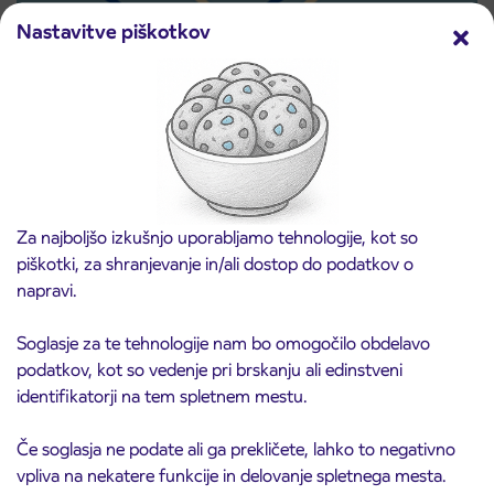
Nastavitve piškotkov
Predprodaja dijaških subvencioniranih IJPP
3. 8. 2026
vozovnic za šolsko leto 2026/2027 se začne
21. avgusta
Kranj
Preberite objavo
Za najboljšo izkušnjo uporabljamo tehnologije, kot so
piškotki, za shranjevanje in/ali dostop do podatkov o
napravi.
Soglasje za te tehnologije nam bo omogočilo obdelavo
podatkov, kot so vedenje pri brskanju ali edinstveni
identifikatorji na tem spletnem mestu.
Če soglasja ne podate ali ga prekličete, lahko to negativno
vpliva na nekatere funkcije in delovanje spletnega mesta.