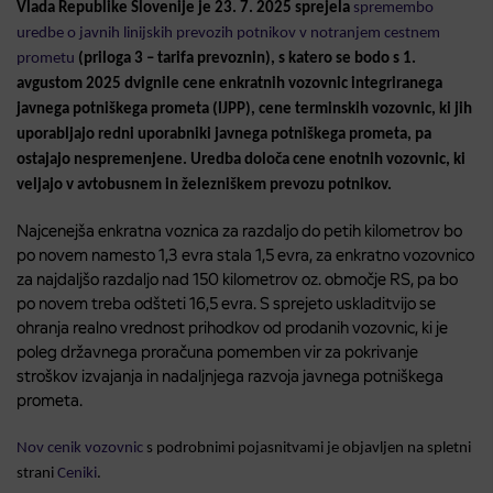
Vlada Republike Slovenije je 23. 7. 2025 sprejela
spremembo
uredbe o javnih linijskih prevozih potnikov v notranjem cestnem
prometu
(priloga 3 – tarifa prevoznin), s katero se bodo s 1.
avgustom 2025 dvignile cene enkratnih vozovnic integriranega
javnega potniškega prometa (IJPP), cene terminskih vozovnic, ki jih
uporabljajo redni uporabniki javnega potniškega prometa, pa
ostajajo nespremenjene. Uredba določa cene enotnih vozovnic, ki
veljajo v avtobusnem in železniškem prevozu potnikov.
Najcenejša enkratna voznica za razdaljo do petih kilometrov bo
po novem namesto 1,3 evra stala 1,5 evra, za enkratno vozovnico
za najdaljšo razdaljo nad 150 kilometrov oz. območje RS, pa bo
po novem treba odšteti 16,5 evra. S sprejeto uskladitvijo se
ohranja realno vrednost prihodkov od prodanih vozovnic, ki je
poleg državnega proračuna pomemben vir za pokrivanje
stroškov izvajanja in nadaljnjega razvoja javnega potniškega
prometa.
Nov cenik vozovnic
s podrobnimi pojasnitvami je objavljen na spletni
strani
Ceniki
.