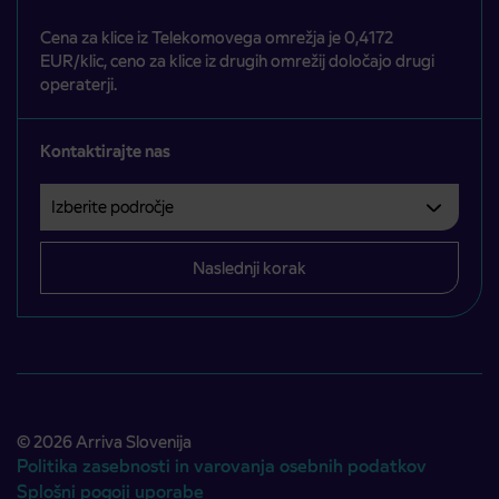
Cena za klice iz Telekomovega omrežja je 0,4172
EUR/klic, ceno za klice iz drugih omrežij določajo drugi
operaterji.
Kontaktirajte nas
Izberite področje
Področje je obvezno izbrati.
Naslednji korak
© 2026 Arriva Slovenija
Politika zasebnosti in varovanja osebnih podatkov
Splošni pogoji uporabe