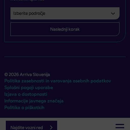
Izberite področje
Področje je obvezno izbrati.
Naslednji korak
© 2026 Arriva Slovenija
Politika zasebnosti in varovanja osebnih podatkov
Splošni pogoji uporabe
Izjava o dostopnosti
Informacije javnega značaja
Politika o piškotkih
Avtorji:
Emigma
Najdite vozni red