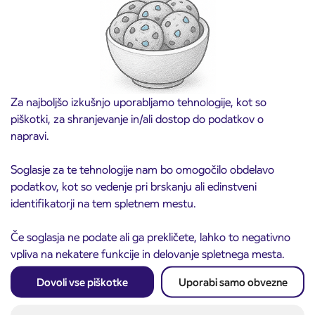
Kranj
Preberite objavo
Za najboljšo izkušnjo uporabljamo tehnologije, kot so
piškotki, za shranjevanje in/ali dostop do podatkov o
napravi.
Soglasje za te tehnologije nam bo omogočilo obdelavo
podatkov, kot so vedenje pri brskanju ali edinstveni
identifikatorji na tem spletnem mestu.
Če soglasja ne podate ali ga prekličete, lahko to negativno
Obvestilo o popolni zapori ceste
3. 8. 2026
vpliva na nekatere funkcije in delovanje spletnega mesta.
ČEŠNJEVEK – TRATA
Kranj
Dovoli vse piškotke
Uporabi samo obvezne
Preberite objavo