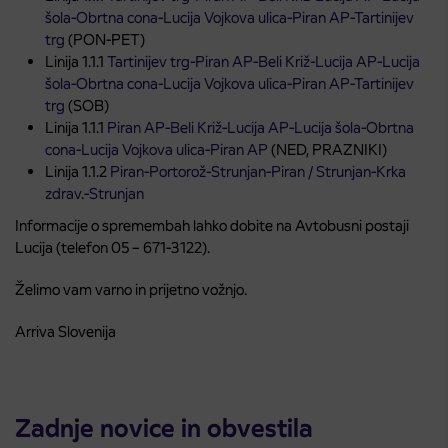
šola-Obrtna cona-Lucija Vojkova ulica-Piran AP-Tartinijev
trg
(PON-PET)
Linija 1.1.1
Tartinijev trg-Piran AP-Beli Križ-Lucija AP-Lucija
šola-Obrtna cona-Lucija Vojkova ulica-Piran AP-Tartinijev
trg
(SOB)
Linija 1.1.1
Piran AP-Beli Križ-Lucija AP-Lucija šola-Obrtna
cona-Lucija Vojkova ulica-Piran AP
(NED, PRAZNIKI)
Linija 1.1.2
Piran-Portorož-Strunjan-Piran / Strunjan-Krka
zdrav.-Strunjan
Informacije o spremembah lahko dobite na Avtobusni postaji
Lucija (telefon 05 – 671-3122).
Želimo vam varno in prijetno vožnjo.
Arriva Slovenija
Zadnje novice in obvestila