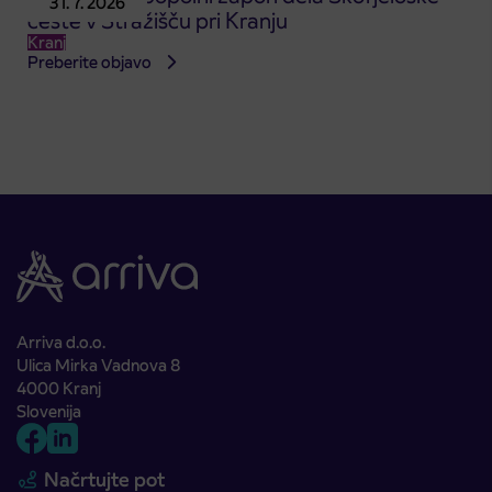
31. 7. 2026
ceste v Stražišču pri Kranju
Kranj
Preberite objavo
Arriva d.o.o.
Ulica Mirka Vadnova 8
4000 Kranj
Slovenija
Načrtujte pot