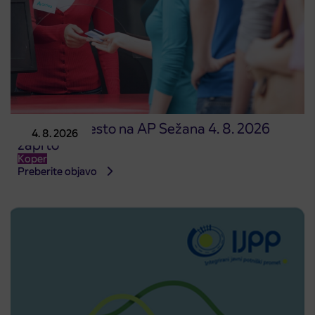
Prodajno mesto na AP Sežana 4. 8. 2026
4. 8. 2026
zaprto
Koper
Preberite objavo