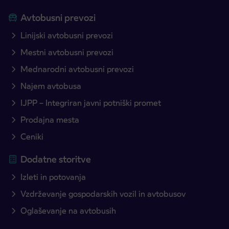
Avtobusni prevozi
Linijski avtobusni prevozi
Mestni avtobusni prevozi
Mednarodni avtobusni prevozi
Najem avtobusa
IJPP – Integriran javni potniški promet
Prodajna mesta
Ceniki
Dodatne storitve
Izleti in potovanja
Vzdrževanje gospodarskih vozil in avtobusov
Oglaševanje na avtobusih