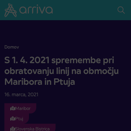
Skoči na vsebino
Domov
S 1. 4. 2021 spremembe pri obratovanju linij na območju Maribora in
S 1. 4. 2021 spremembe pri
obratovanju linij na območju
Maribora in Ptuja
16. marca, 2021
Maribor
Ptuj
Slovenska Bistrica