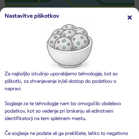
Nastavitve piškotkov
Predprodaja dijaških subvencioniranih IJPP
3. 8. 2026
vozovnic za šolsko leto 2026/2027 se začne
21. avgusta
Kranj
Preberite objavo
Za najboljšo izkušnjo uporabljamo tehnologije, kot so
piškotki, za shranjevanje in/ali dostop do podatkov o
napravi.
Soglasje za te tehnologije nam bo omogočilo obdelavo
podatkov, kot so vedenje pri brskanju ali edinstveni
identifikatorji na tem spletnem mestu.
Če soglasja ne podate ali ga prekličete, lahko to negativno