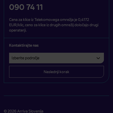
090 74 11
Cena za klice iz Telekomovega omrežja je 0,4172
EUR/klic, ceno za klice iz drugih omrežij določajo drugi
operaterji.
Kontaktirajte nas
Izberite področje
Področje je obvezno izbrati.
Naslednji korak
© 2026 Arriva Slovenija