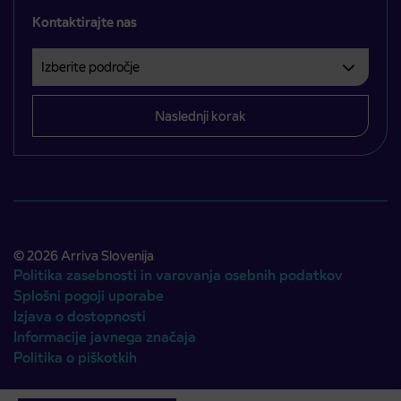
Kontaktirajte nas
Izberite področje
Področje je obvezno izbrati.
Naslednji korak
© 2026 Arriva Slovenija
Politika zasebnosti in varovanja osebnih podatkov
Splošni pogoji uporabe
Izjava o dostopnosti
Informacije javnega značaja
Politika o piškotkih
Avtorji:
Emigma