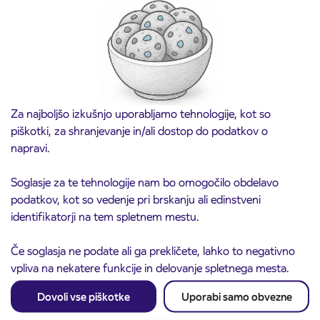
vozovnic za šolsko leto 2026/2027 se začne
21. avgusta
Kranj
Preberite objavo
Za najboljšo izkušnjo uporabljamo tehnologije, kot so
piškotki, za shranjevanje in/ali dostop do podatkov o
napravi.
Soglasje za te tehnologije nam bo omogočilo obdelavo
podatkov, kot so vedenje pri brskanju ali edinstveni
identifikatorji na tem spletnem mestu.
Če soglasja ne podate ali ga prekličete, lahko to negativno
Obvestilo o popolni zapori ceste
vpliva na nekatere funkcije in delovanje spletnega mesta.
3. 8. 2026
ČEŠNJEVEK – TRATA
Kranj
Dovoli vse piškotke
Uporabi samo obvezne
Preberite objavo