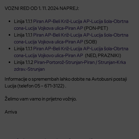
VOZNI RED OD 1. 11. 2024 NAPREJ:
Linija 1.1.1
Piran AP-Beli Križ-Lucija AP-Lucija šola-Obrtna
cona-Lucija Vojkova ulica-Piran AP
(PON-PET)
Linija 1.1.1
Piran AP-Beli Križ-Lucija AP-Lucija šola-Obrtna
cona-Lucija Vojkova ulica-Piran AP
(SOB)
Linija 1.1.1
Piran AP-Beli Križ-Lucija AP-Lucija šola-Obrtna
cona-Lucija Vojkovo ulica-Piran AP
(NED, PRAZNIKI)
Linija 1.1.2
Piran-Portorož-Strunjan-Piran / Strunjan-Krka
zdrav.-Strunjan
Informacije o spremembah lahko dobite na Avtobusni postaji
Lucija (telefon 05 – 671-3122) .
Želimo vam varno in prijetno vožnjo.
Arriva