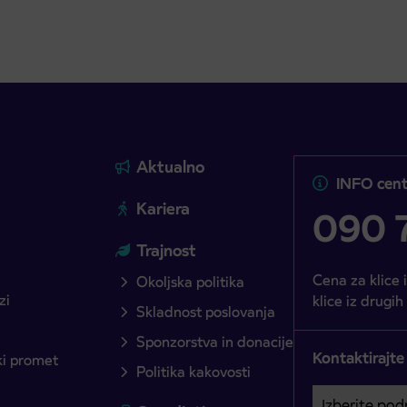
Aktualno
INFO cent
Kariera
090 7
Trajnost
Cena za klice 
Okoljska politika
zi
klice iz drugih
Skladnost poslovanja
Sponzorstva in donacije
Kontaktirajte
ški promet
Politika kakovosti
Izberite podro
Področje je o