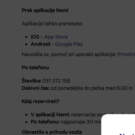
Prek aplikacije Nemi
Aplikacijo lahko prenesete:
iOS
–
App Store
Android
–
Google Play
Navodila oz. pomoč pri uporabi aplikacije:
Priročn
Po telefonu
Številka:
031 372 158
Delovni čas:
od ponedeljka do petka med 6.00 in 
Kdaj rezervirati?
V aplikaciji Nemi:
rezervacije so možne do za
Po telefonu:
najpozneje 30 minut pred predv
Obvestila o prihodu vozila