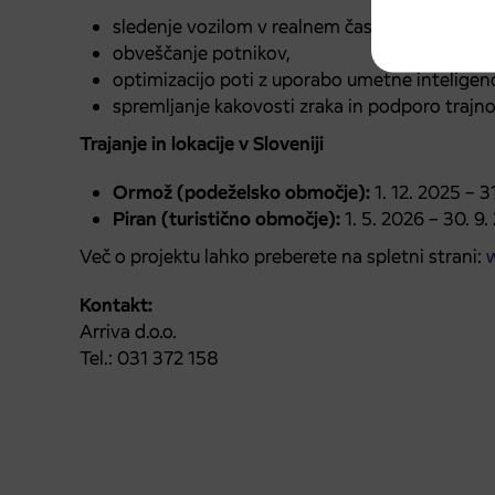
sledenje vozilom v realnem času,
obveščanje potnikov,
optimizacijo poti z uporabo umetne inteligen
spremljanje kakovosti zraka in podporo trajn
Trajanje in lokacije v Sloveniji
Ormož (podeželsko območje):
1. 12. 2025 – 3
Piran (turistično območje):
1. 5. 2026 – 30. 9
Več o projektu lahko preberete na spletni strani:
w
Kontakt:
Arriva d.o.o.
Tel.: 031 372 158