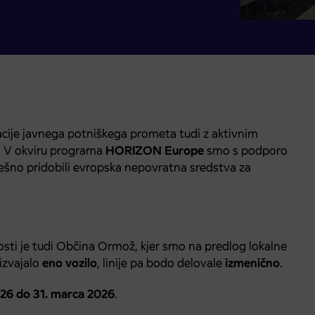
zacije javnega potniškega prometa tudi z aktivnim
h. V okviru programa
HORIZON Europe
smo s podporo
šno pridobili evropska nepovratna sredstva za
osti je tudi Občina Ormož, kjer smo na predlog lokalne
izvajalo
eno vozilo
, linije pa bodo delovale
izmenično
.
026 do 31. marca 2026
.