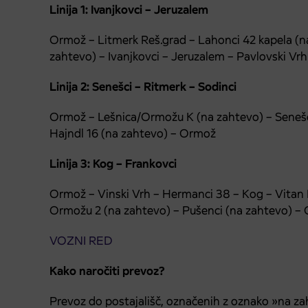
Linija 1: Ivanjkovci – Jeruzalem
Ormož – Litmerk Reš.grad – Lahonci 42 kapela
(n
zahtevo)
– Ivanjkovci – Jeruzalem – Pavlovski Vr
Linija 2: Senešci – Ritmerk – Sodinci
Ormož – Lešnica/Ormožu K
(na zahtevo)
– Senešc
Hajndl 16
(na zahtevo)
– Ormož
Linija 3: Kog – Frankovci
Ormož – Vinski Vrh – Hermanci 38 – Kog – Vitan 
Ormožu 2
(na zahtevo)
– Pušenci
(na zahtevo)
– 
VOZNI RED
Kako naročiti prevoz?
Prevoz do postajališč, označenih z oznako »na zaht