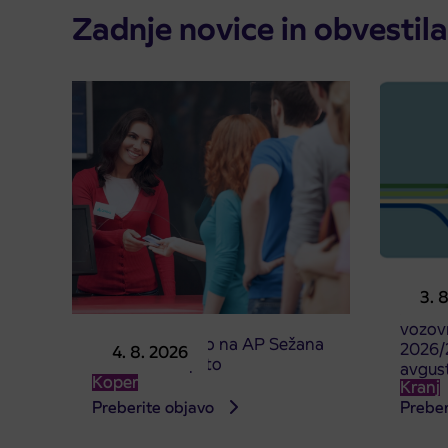
Zadnje novice in obvestila
Predpr
3. 
subven
vozovn
Prodajno mesto na AP Sežana
2026/2
4. 8. 2026
4. 8. 2026 zaprto
avgus
Koper
Kranj
Preberite objavo
Preber