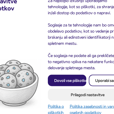
avitve
Za najboljšo izkušnjo uporabljamo
tehnologije, kot so piškotki, za shranj
otkov
 realnem času
o predvidenem prihodu vozila
in/ali dostop do podatkov o napravi.
e prejeli okvirni čas prihoda z do 10-minutno rezervo,
erih postajah na zahtevo se bo vozilo ustavilo
Soglasje za te tehnologije nam bo om
obdelavo podatkov, kot so vedenje pr
brskanju ali edinstveni identifikatorji
 smeri urinega kazalca, drugič v nasprotni smeri. S tem
spletnem mestu.
za vse uporabnike.
Če soglasja ne podate ali ga prekličete
to negativno vpliva na nekatere funkci
delovanje spletnega mesta.
ilience connecting users to public transport through
Dovoli vse piškotke
Uporabi s
 evropskih državah (Katalonija, Grčija).
Prilagodi nastavitve
Politika o
Politika zasebnosti in va
alileo in Copernicus
, ki omogočajo:
piškotkih
osebnih podatkov