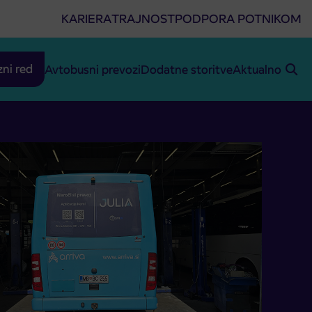
KARIERA
TRAJNOST
PODPORA POTNIKOM
zni red
Avtobusni prevozi
Dodatne storitve
Aktualno