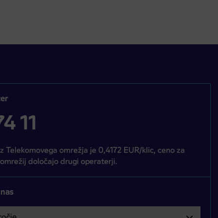
er
4 11
iz Telekomovega omrežja je 0,4172 EUR/klic, ceno za
 omrežij določajo drugi operaterji.
 nas
čje
bvezno izbrati.