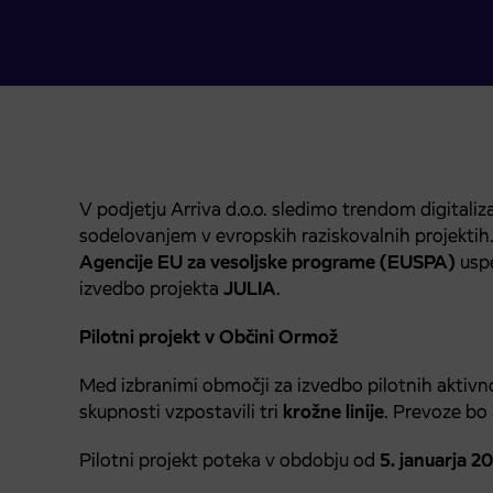
V podjetju Arriva d.o.o. sledimo trendom digitali
sodelovanjem v evropskih raziskovalnih projekti
Agencije EU za vesoljske programe (EUSPA)
uspe
izvedbo projekta
JULIA
.
Pilotni projekt v Občini Ormož
Med izbranimi območji za izvedbo pilotnih aktivn
skupnosti vzpostavili tri
krožne
linije
. Prevoze bo 
Pilotni projekt poteka v obdobju od
5. januarja 2