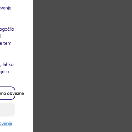
evanje
ogočilo
i
 na tem
, lahko
je in
amo obvezne
rovanja