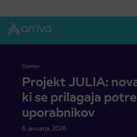
Skoči na vsebino
Domov
Projekt JULIA: nova oblika prevoza, ki se prilag
Projekt JULIA: nova
ki se prilagaja pot
uporabnikov
6. januarja, 2026