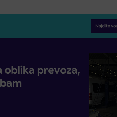
Najdite vo
aja potrebam uporabnikov
 oblika prevoza,
rebam