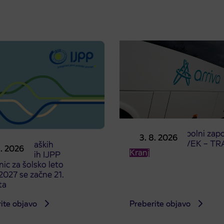
Obvestilo o popolni zapo
3. 8. 2026
ceste ČEŠNJEVEK – TR
odaja dijaških
8. 2026
Kranj
cioniranih IJPP
ic za šolsko leto
027 se začne 21.
ta
ite objavo
Preberite objavo