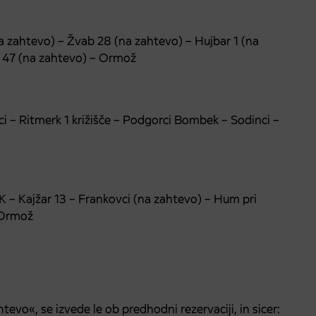
a zahtevo)
– Žvab 28
(na zahtevo)
– Hujbar 1
(na
h 47
(na zahtevo)
– Ormož
i – Ritmerk 1 križišče – Podgorci Bombek – Sodinci –
K – Kajžar 13 – Frankovci
(na zahtevo)
– Hum pri
Ormož
evo«, se izvede le ob predhodni rezervaciji, in sicer: