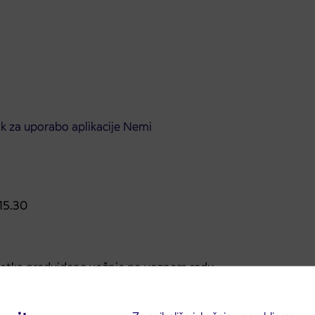
ik za uporabo aplikacije Nemi
15.30
četka predvidene vožnje po voznem redu.
ideno vožnjo