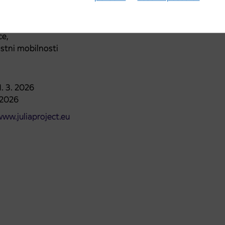
ce,
ostni mobilnosti
1. 3. 2026
. 2026
ww.juliaproject.eu