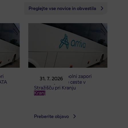
Preglejte vse novice in obvestila
ri
Obvestilo o popolni zapori
31. 7. 2026
ATA
dela Škofjeloške ceste v
Stražišču pri Kranju
Kranj
Preberite objavo