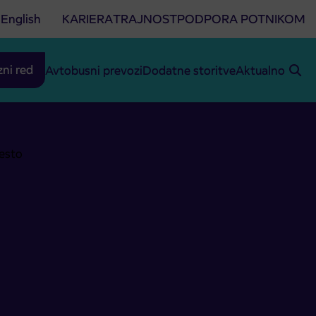
English
KARIERA
TRAJNOST
PODPORA POTNIKOM
zni red
Avtobusni prevozi
Dodatne storitve
Aktualno