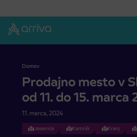
Skoči na vsebino
Domov
Prodajno mesto v Slovenski Bistrici od 11. do 15.
Prodajno mesto v Sl
od 11. do 15. marca
11. marca, 2024
Jesenice
Kamnik
Kranj