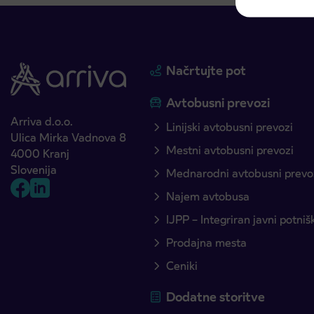
Načrtujte pot
Avtobusni prevozi
Arriva d.o.o.
Linijski avtobusni prevozi
Ulica Mirka Vadnova 8
Mestni avtobusni prevozi
4000 Kranj
Slovenija
Mednarodni avtobusni prevo
Najem avtobusa
IJPP – Integriran javni potni
Prodajna mesta
Ceniki
Dodatne storitve