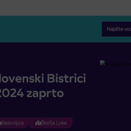
Najdite vo
 marca 2024 zaprto
ovenski Bistrici
 2024 zaprto
Radovljica
Škofja Loka