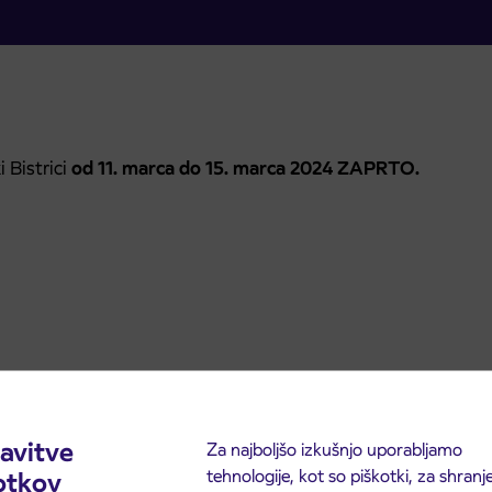
 Bistrici
od 11. marca do 15. marca 2024
ZAPRTO.
avitve
Za najboljšo izkušnjo uporabljamo
tehnologije, kot so piškotki, za shranj
otkov