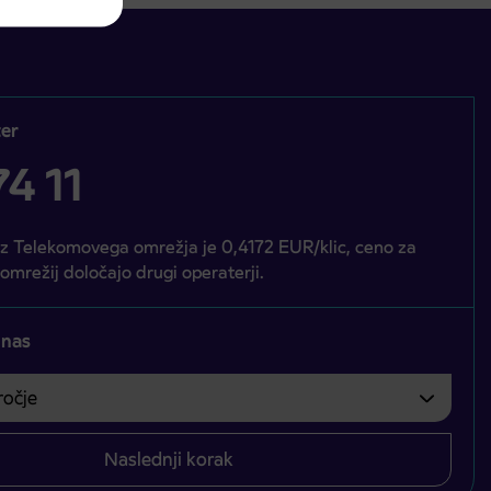
er
4 11
iz Telekomovega omrežja je 0,4172 EUR/klic, ceno za
 omrežij določajo drugi operaterji.
 nas
čje
bvezno izbrati.
Naslednji korak