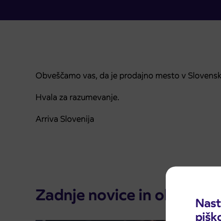
Obveščamo vas, da je prodajno mesto v Slovenski
Hvala za razumevanje.
Arriva Slovenija
Zadnje novice in obvestila
Nast
pišk