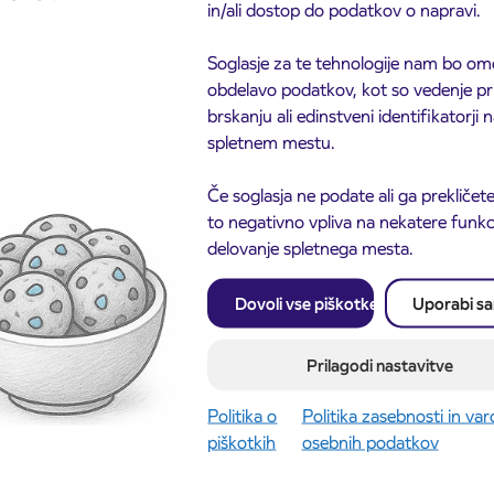
in/ali dostop do podatkov o napravi.
Soglasje za te tehnologije nam bo om
obdelavo podatkov, kot so vedenje pr
brskanju ali edinstveni identifikatorji
spletnem mestu.
Če soglasja ne podate ali ga prekličete
Obvestilo o popolni zapo
3. 8. 2026
to negativno vpliva na nekatere funkci
ceste ČEŠNJEVEK – TR
odaja dijaških
8. 2026
Kranj
delovanje spletnega mesta.
cioniranih IJPP
ic za šolsko leto
027 se začne 21.
Dovoli vse piškotke
Uporabi s
ta
ite objavo
Preberite objavo
Prilagodi nastavitve
Politika o
Politika zasebnosti in va
piškotkih
osebnih podatkov