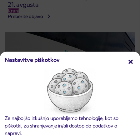
21. avgusta
Kranj
Preberite objavo
Nastavitve piškotkov
Obvestilo o popolni zapori ceste
3. 8. 2026
Za najboljšo izkušnjo uporabljamo tehnologije, kot so
ČEŠNJEVEK – TRATA
piškotki, za shranjevanje in/ali dostop do podatkov o
Kranj
Preberite objavo
napravi.