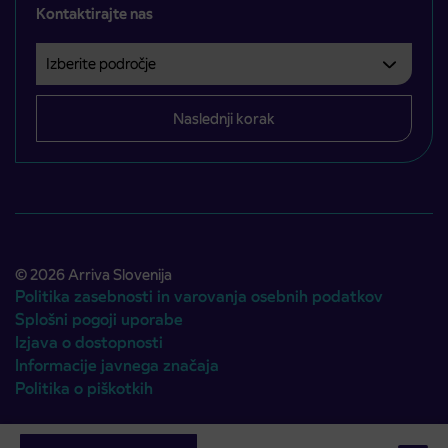
Kontaktirajte nas
Izberite področje
Področje je obvezno izbrati.
Naslednji korak
© 2026 Arriva Slovenija
Politika zasebnosti in varovanja osebnih podatkov
Splošni pogoji uporabe
Izjava o dostopnosti
Informacije javnega značaja
Politika o piškotkih
Avtorji:
Emigma