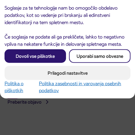
Soglasje za te tehnologije nam bo omogočilo obdelavo
podatkov, kot so vedenje pri brskanju ali edinstveni
identifikatorji na tem spletnem mestu.
Če soglasja ne podate ali ga prekličete, lahko to negativno
vpliva na nekatere funkcije in delovanje spletnega mesta.
Dovoli vse piškotke
Uporabi samo obvezne
Prilagodi nastavitve
Obvestilo o popolni zapori dela Škofjeloške
Politika o
Politika zasebnosti in varovanja osebnih
31. 7. 2026
ceste v Stražišču pri Kranju
piškotkih
podatkov
Kranj
Preberite objavo