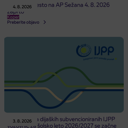
Prodajno mesto na AP Sežana 4. 8. 2026
4. 8. 2026
zaprto
Koper
Preberite objavo
Predprodaja dijaških subvencioniranih IJPP
3. 8. 2026
vozovnic za šolsko leto 2026/2027 se začne