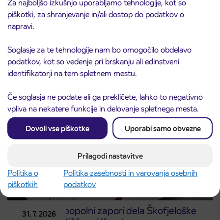
Za najboljšo izkušnjo uporabljamo tehnologije, kot so
piškotki, za shranjevanje in/ali dostop do podatkov o
napravi.
Obvestilo o popolni zapori ceste
3. 8. 2026
ČEŠNJEVEK – TRATA
Soglasje za te tehnologije nam bo omogočilo obdelavo
Kranj
Preberite objavo
podatkov, kot so vedenje pri brskanju ali edinstveni
identifikatorji na tem spletnem mestu.
Če soglasja ne podate ali ga prekličete, lahko to negativno
vpliva na nekatere funkcije in delovanje spletnega mesta.
Dovoli vse piškotke
Uporabi samo obvezne
Prilagodi nastavitve
Politika o
Politika zasebnosti in varovanja osebnih
piškotkih
podatkov
Obvestilo o popolni zapori dela Škofjeloške
31. 7. 2026