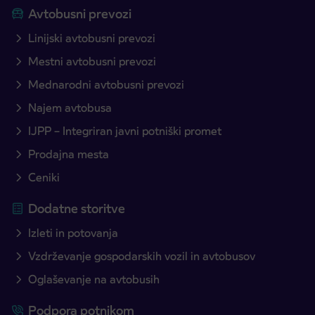
Avtobusni prevozi
Linijski avtobusni prevozi
Mestni avtobusni prevozi
Mednarodni avtobusni prevozi
Najem avtobusa
IJPP – Integriran javni potniški promet
Prodajna mesta
Ceniki
Dodatne storitve
Izleti in potovanja
Vzdrževanje gospodarskih vozil in avtobusov
Oglaševanje na avtobusih
Podpora potnikom