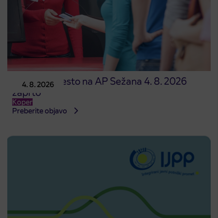
Prodajno mesto na AP Sežana 4. 8. 2026
4. 8. 2026
zaprto
Koper
Preberite objavo