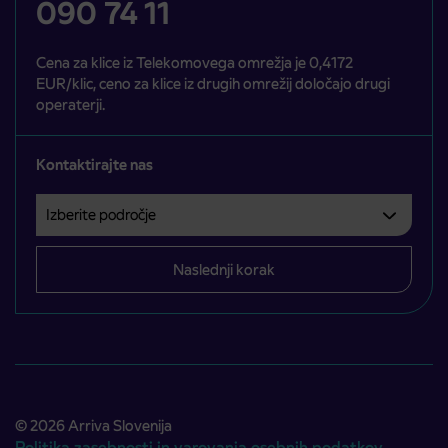
090 74 11
Cena za klice iz Telekomovega omrežja je 0,4172
EUR/klic, ceno za klice iz drugih omrežij določajo drugi
operaterji.
Kontaktirajte nas
Izberite področje
Področje je obvezno izbrati.
Naslednji korak
© 2026 Arriva Slovenija
Politika zasebnosti in varovanja osebnih podatkov