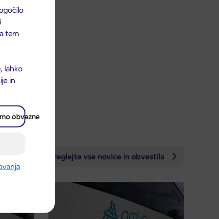
ogočilo
i
 na tem
, lahko
je in
amo obvezne
Preglejte vse novice in obvestila
rovanja