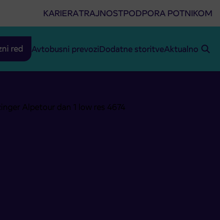
KARIERA
TRAJNOST
PODPORA POTNIKOM
zni red
Avtobusni prevozi
Dodatne storitve
Aktualno