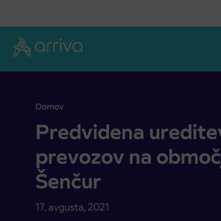
Skoči na vsebino
Domov
Predvidena ureditev avtobusnih prevozov na ob
Predvidena uredite
prevozov na območ
Šenčur
17. avgusta, 2021