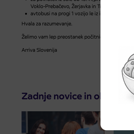
Voklo-Prebačevo, Žerjavka in Trboje,
avtobusi na progi 1 vozijo le iz in do Hrastij.
Hvala za razumevanje.
Želimo vam lep preostanek počitnic.
Arriva Slovenija
Zadnje novice in obvestila