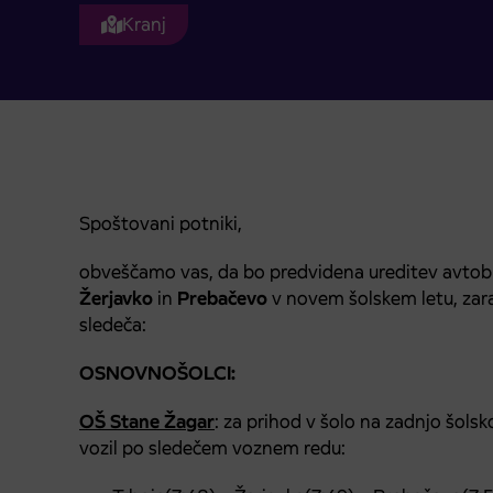
Kranj
Spoštovani potniki,
obveščamo vas, da bo predvidena ureditev avtob
Žerjavko
in
Prebačevo
v novem šolskem letu, zar
sledeča:
OSNOVNOŠOLCI:
OŠ Stane Žagar
: za prihod v šolo na zadnjo šol
vozil po sledečem voznem redu: