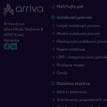
Načrtujte pot
Avtobusni prevozi
Arriva d.o.o.
Linijski avtobusni prevozi
Ulica Mirka Vadnova 8
Mestni avtobusni prevozi
4000 Kranj
Slovenija
Mednarodni avtobusni prevo
Najem avtobusa
IJPP – Integriran javni potni
Prodajna mesta
Ceniki
Dodatne storitve
Izleti in potovanja
Vzdrževanje gospodarskih voz