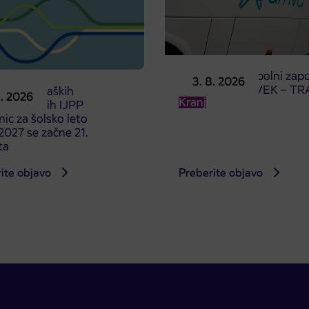
Obvestilo o popolni zapo
3. 8. 2026
ceste ČEŠNJEVEK – TR
odaja dijaških
8. 2026
Kranj
cioniranih IJPP
ic za šolsko leto
027 se začne 21.
ta
ite objavo
Preberite objavo