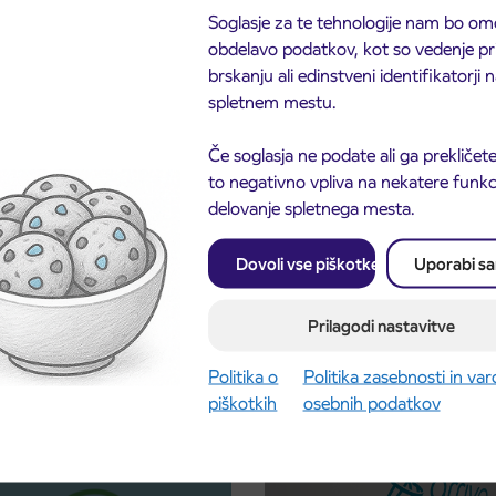
Soglasje za te tehnologije nam bo om
obdelavo podatkov, kot so vedenje pr
brskanju ali edinstveni identifikatorji
spletnem mestu.
Če soglasja ne podate ali ga prekličete
to negativno vpliva na nekatere funkci
delovanje spletnega mesta.
Dovoli vse piškotke
Uporabi s
Prilagodi nastavitve
Politika o
Politika zasebnosti in va
piškotkih
osebnih podatkov