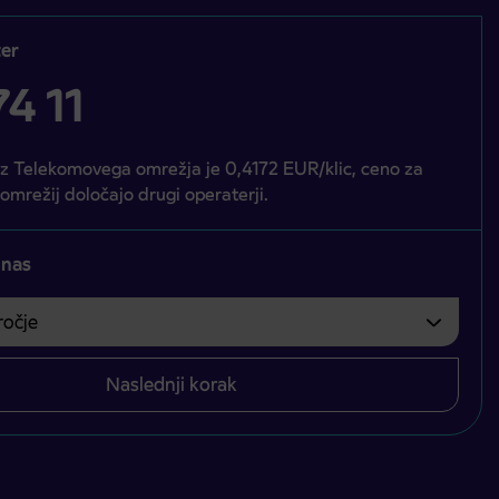
er
4 11
iz Telekomovega omrežja je 0,4172 EUR/klic, ceno za
 omrežij določajo drugi operaterji.
 nas
čje
bvezno izbrati.
Naslednji korak