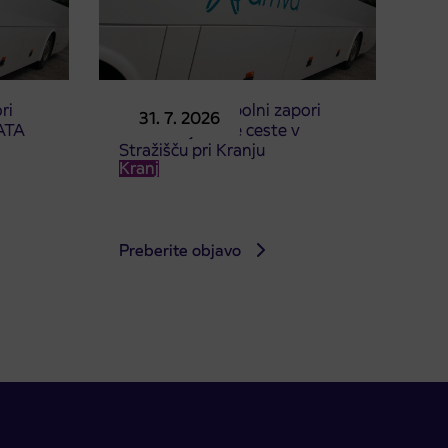
ri
Obvestilo o popolni zapori
31. 7. 2026
ATA
dela Škofjeloške ceste v
Stražišču pri Kranju
Kranj
Preberite objavo