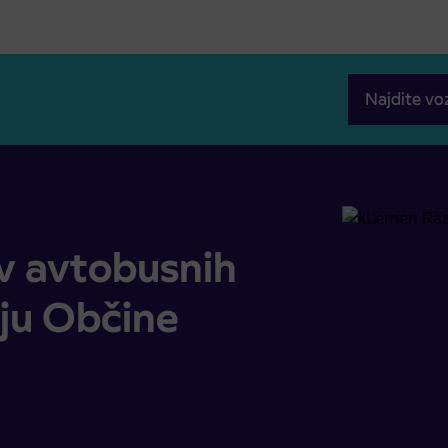
Najdite vo
močju Občine Šenčur
v avtobusnih
ju Občine