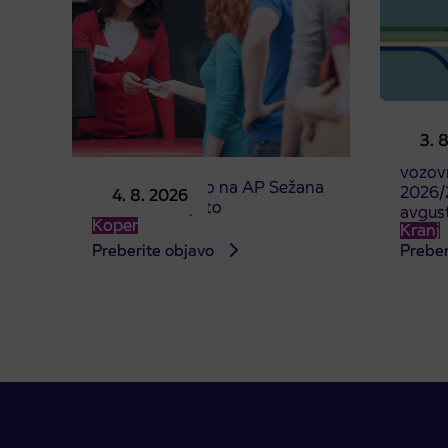
Predpr
3. 
subven
vozovn
Prodajno mesto na AP Sežana
2026/2
4. 8. 2026
4. 8. 2026 zaprto
avgus
Koper
Kranj
Preberite objavo
Preber