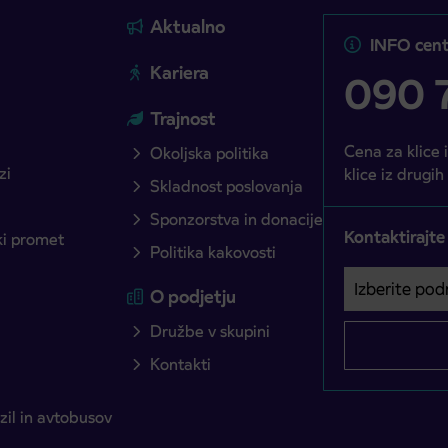
Aktualno
INFO cent
Kariera
090 7
Trajnost
Cena za klice 
Okoljska politika
zi
klice iz drugih
Skladnost poslovanja
Sponzorstva in donacije
Kontaktirajte
ški promet
Politika kakovosti
Izberite podro
Področje je o
O podjetju
Družbe v skupini
Kontakti
il in avtobusov