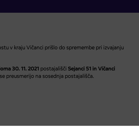
tu v kraju Vičanci prišlo do spremembe pri izvajanju
doma 30. 11. 2021
postajališči
Sejanci 51 in Vičanci
se preusmerijo na sosednja postajališča.