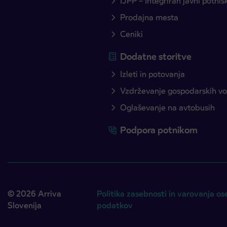
IJPP – Integriran javni potni
Prodajna mesta
Ceniki
Dodatne storitve
Izleti in potovanja
Vzdrževanje gospodarskih voz
Oglaševanje na avtobusih
Podpora potnikom
© 2026 Arriva
Politika zasebnosti in varovanja os
Slovenija
podatkov