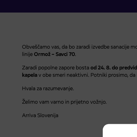
Obveščamo vas, da bo zaradi izvedbe sanacije mos
linije
Ormož – Savci 70
.
Zaradi popolne zapore bosta
od 24. 8. do predvi
kapela
v obe smeri neaktivni. Potniki prosimo, da 
Hvala za razumevanje.
Želimo vam varno in prijetno vožnjo.
Arriva Slovenija