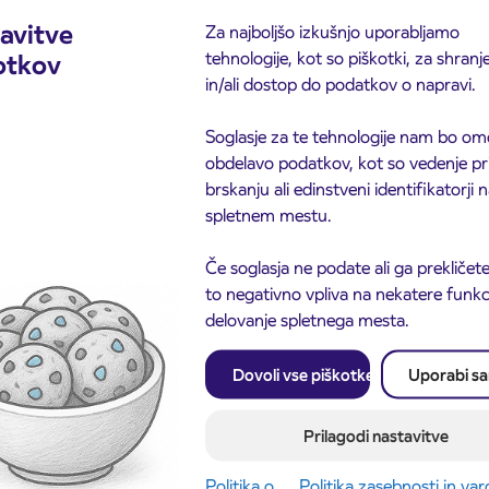
avitve
Za najboljšo izkušnjo uporabljamo
tehnologije, kot so piškotki, za shranj
otkov
in/ali dostop do podatkov o napravi.
Soglasje za te tehnologije nam bo om
obdelavo podatkov, kot so vedenje pr
brskanju ali edinstveni identifikatorji
spletnem mestu.
Če soglasja ne podate ali ga prekličete
to negativno vpliva na nekatere funkci
delovanje spletnega mesta.
Obvestilo o popolni zapo
3. 8. 2026
ceste ČEŠNJEVEK – TR
odaja dijaških
Dovoli vse piškotke
Uporabi s
8. 2026
Kranj
cioniranih IJPP
ic za šolsko leto
Prilagodi nastavitve
027 se začne 21.
ta
Politika o
Politika zasebnosti in va