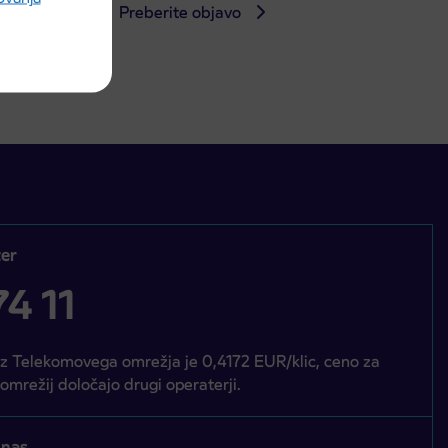
Preberite objavo
er
4 11
iz Telekomovega omrežja je 0,4172 EUR/klic, ceno za
 omrežij določajo drugi operaterji.
 nas