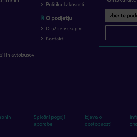
ški promet
Politika kakovosti
Izberite podro
Področje je o
O podjetju
Družbe v skupini
Kontakti
il in avtobusov
ebnih
Splošni pogoji
Izjava o
Inf
uporabe
dostopnosti
zn