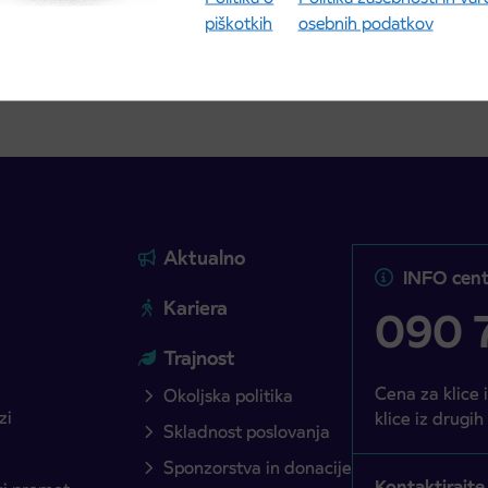
ite objavo
Preberite objavo
piškotkih
osebnih podatkov
Aktualno
INFO cent
Kariera
090 7
Trajnost
Cena za klice 
Okoljska politika
zi
klice iz drugih
Skladnost poslovanja
Sponzorstva in donacije
Kontaktirajte