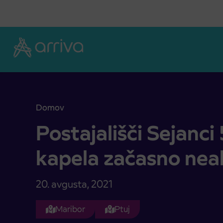
Skoči na vsebino
Domov
Postajališči Sejanci 51 in Vičanci kapela začasno n
Postajališči Sejanci 
kapela začasno nea
20. avgusta, 2021
Maribor
Ptuj