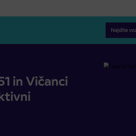
Najdite vo
eaktivni
51 in Vičanci
ktivni