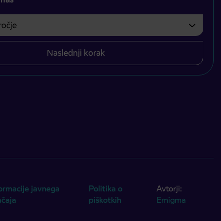
čje
bvezno izbrati.
Naslednji korak
ormacije javnega
Politika o
Avtorji:
ačaja
piškotkih
Emigma