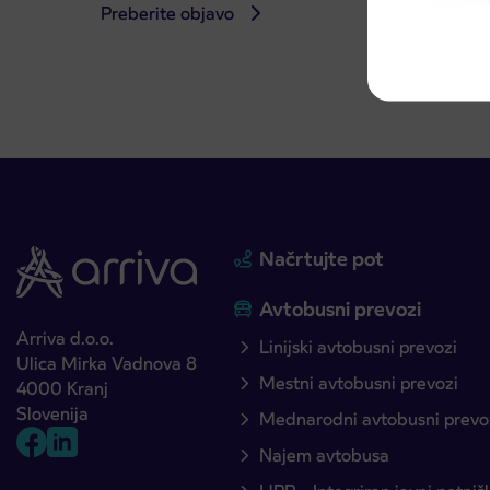
Preberite objavo
Preber
Načrtujte pot
Avtobusni prevozi
Arriva d.o.o.
Linijski avtobusni prevozi
Ulica Mirka Vadnova 8
Mestni avtobusni prevozi
4000 Kranj
Slovenija
Mednarodni avtobusni prevo
Najem avtobusa