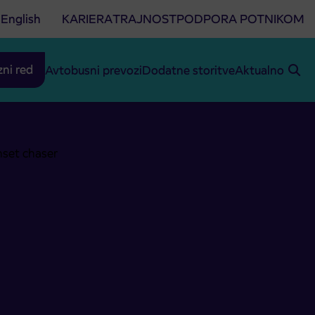
English
KARIERA
TRAJNOST
PODPORA POTNIKOM
zni red
Avtobusni prevozi
Dodatne storitve
Aktualno