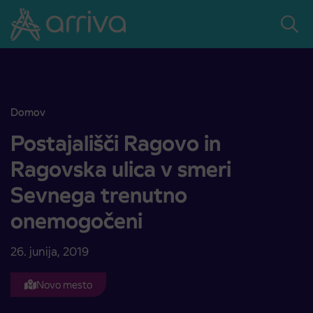
Skoči na vsebino
Domov
Postajališči Ragovo in Ragovska ulica v smeri Sevnega trenutno 
Postajališči Ragovo in
Ragovska ulica v smeri
Sevnega trenutno
onemogočeni
26. junija, 2019
Novo mesto