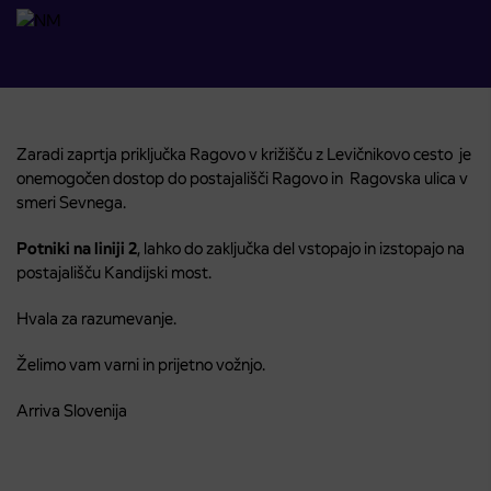
Zaradi zaprtja priključka Ragovo v križišču z Levičnikovo cesto je
onemogočen dostop do postajališči Ragovo in Ragovska ulica v
smeri Sevnega.
Potniki na liniji 2
, lahko do zaključka del vstopajo in izstopajo na
postajališču Kandijski most.
Hvala za razumevanje.
Želimo vam varni in prijetno vožnjo.
Arriva Slovenija