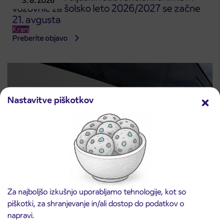
3. 8. 2026
vozovnic za šolsko leto 2026/2027 se začne
21. avgusta
Kranj
Preberite objavo
Nastavitve piškotkov
Obvestilo o popolni zapori ceste
Za najboljšo izkušnjo uporabljamo tehnologije, kot so
3. 8. 2026
ČEŠNJEVEK – TRATA
piškotki, za shranjevanje in/ali dostop do podatkov o
Kranj
napravi.
Preberite objavo