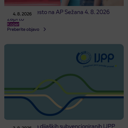
Prodajno mesto na AP Sežana 4. 8. 2026
4. 8. 2026
zaprto
Koper
Preberite objavo
Predprodaja dijaških subvencioniranih IJPP