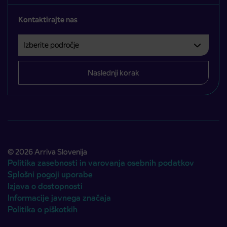
Kontaktirajte nas
Izberite področje
Področje je obvezno izbrati.
Naslednji korak
© 2026 Arriva Slovenija
Politika zasebnosti in varovanja osebnih podatkov
Splošni pogoji uporabe
Izjava o dostopnosti
Informacije javnega značaja
Politika o piškotkih