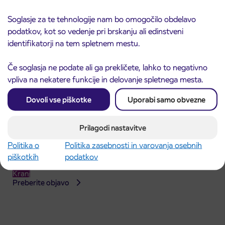
Soglasje za te tehnologije nam bo omogočilo obdelavo
podatkov, kot so vedenje pri brskanju ali edinstveni
identifikatorji na tem spletnem mestu.
Če soglasja ne podate ali ga prekličete, lahko to negativno
vpliva na nekatere funkcije in delovanje spletnega mesta.
Dovoli vse piškotke
Uporabi samo obvezne
Prilagodi nastavitve
Politika o
Politika zasebnosti in varovanja osebnih
Obvestilo o popolni zapori dela Škofjeloške
31. 7. 2026
piškotkih
podatkov
ceste v Stražišču pri Kranju
Kranj
Preberite objavo