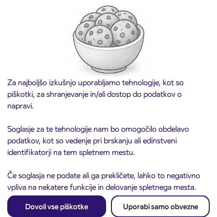
Predprodaja dijaških subvencioniranih IJPP
3. 8. 2026
vozovnic za šolsko leto 2026/2027 se začne
21. avgusta
Kranj
Preberite objavo
Za najboljšo izkušnjo uporabljamo tehnologije, kot so
piškotki, za shranjevanje in/ali dostop do podatkov o
napravi.
Soglasje za te tehnologije nam bo omogočilo obdelavo
podatkov, kot so vedenje pri brskanju ali edinstveni
identifikatorji na tem spletnem mestu.
Če soglasja ne podate ali ga prekličete, lahko to negativno
vpliva na nekatere funkcije in delovanje spletnega mesta.
Obvestilo o popolni zapori ceste
3. 8. 2026
ČEŠNJEVEK – TRATA
Dovoli vse piškotke
Uporabi samo obvezne
Kranj