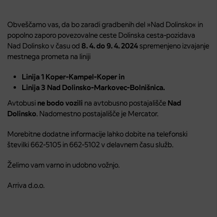
Obveščamo vas, da bo zaradi gradbenih del »Nad Dolinsko« in
popolno zaporo povezovalne ceste Dolinska cesta-pozidava
Nad Dolinsko v času od
8. 4. do 9. 4. 2024
spremenjeno izvajanje
mestnega prometa na liniji
Linija 1 Koper-Kampel-Koper in
Linija 3 Nad Dolinsko-Markovec-Bolnišnica.
Avtobusi
ne bodo vozili
na avtobusno postajališče
Nad
Dolinsko
. Nadomestno postajališče je Mercator.
Morebitne dodatne informacije lahko dobite na telefonski
številki 662-5105 in 662-5102 v delavnem času služb.
Želimo vam varno in udobno vožnjo.
Arriva d.o.o.