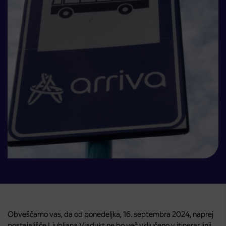
Obveščamo vas, da od ponedeljka, 16. septembra 2024, naprej
postajališče Ljubljana Viadukt ne bo več vključeno v itinerar linij