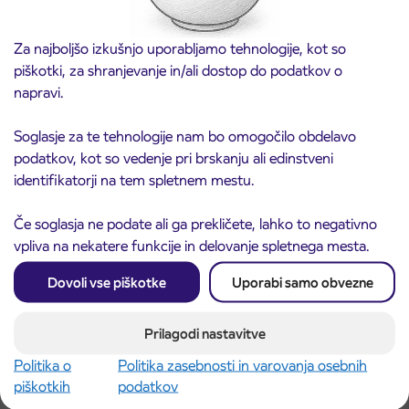
Za najboljšo izkušnjo uporabljamo tehnologije, kot so
piškotki, za shranjevanje in/ali dostop do podatkov o
napravi.
Soglasje za te tehnologije nam bo omogočilo obdelavo
Obvestilo o popolni zapori ceste
3. 8. 2026
podatkov, kot so vedenje pri brskanju ali edinstveni
ČEŠNJEVEK – TRATA
identifikatorji na tem spletnem mestu.
Kranj
Preberite objavo
Če soglasja ne podate ali ga prekličete, lahko to negativno
vpliva na nekatere funkcije in delovanje spletnega mesta.
Dovoli vse piškotke
Uporabi samo obvezne
Prilagodi nastavitve
Politika o
Politika zasebnosti in varovanja osebnih
piškotkih
podatkov