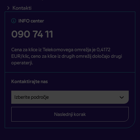
Kontakti
INFO center
090 74 11
Cena za klice iz Telekomovega omrežja je 0,4172
EUR/klic, ceno za klice iz drugih omrežij določajo drugi
operaterji.
Kontaktirajte nas
Izberite področje
Področje je obvezno izbrati.
Naslednji korak