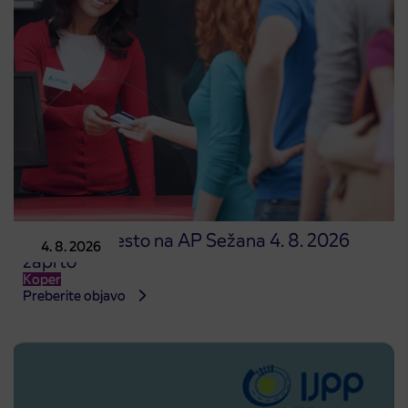
Prodajno mesto na AP Sežana 4. 8. 2026
4. 8. 2026
zaprto
Koper
Preberite objavo