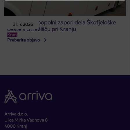
Obvestilo o popolni zapori dela Škofjeloške
31. 7. 2026
ceste v Stražišču pri Kranju
Kranj
Preberite objavo
Arriva d.o.o.
Ulica Mirka Vadnova 8
4000 Kranj