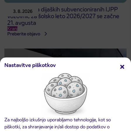
Predprodaja dijaških subvencioniranih IJPP
3. 8. 2026
vozovnic za šolsko leto 2026/2027 se začne
21. avgusta
Kranj
Preberite objavo
Nastavitve piškotkov
Za najboljšo izkušnjo uporabljamo tehnologije, kot so
Obvestilo o popolni zapori ceste
3. 8. 2026
piškotki, za shranjevanje in/ali dostop do podatkov o
ČEŠNJEVEK – TRATA