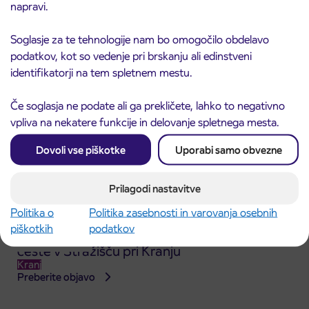
napravi.
Kranj
Preberite objavo
Soglasje za te tehnologije nam bo omogočilo obdelavo
podatkov, kot so vedenje pri brskanju ali edinstveni
identifikatorji na tem spletnem mestu.
Če soglasja ne podate ali ga prekličete, lahko to negativno
vpliva na nekatere funkcije in delovanje spletnega mesta.
Dovoli vse piškotke
Uporabi samo obvezne
Prilagodi nastavitve
Politika o
Politika zasebnosti in varovanja osebnih
piškotkih
podatkov
Obvestilo o popolni zapori dela Škofjeloške
31. 7. 2026
ceste v Stražišču pri Kranju
Kranj
Preberite objavo