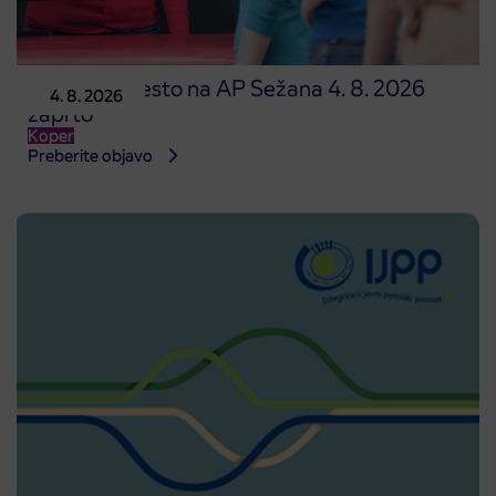
Prodajno mesto na AP Sežana 4. 8. 2026
4. 8. 2026
zaprto
Koper
Preberite objavo