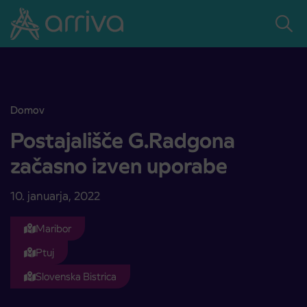
Skoči na vsebino
Domov
Postajališče G.Radgona začasno izven uporabe
Postajališče G.Radgona
začasno izven uporabe
10. januarja, 2022
Maribor
Ptuj
Slovenska Bistrica