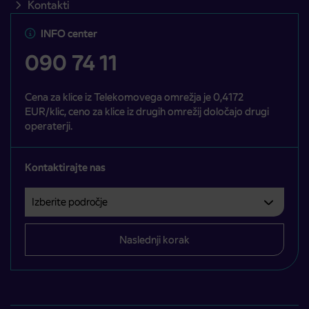
Kontakti
INFO center
090 74 11
Cena za klice iz Telekomovega omrežja je 0,4172
EUR/klic, ceno za klice iz drugih omrežij določajo drugi
operaterji.
Kontaktirajte nas
Izberite področje
Področje je obvezno izbrati.
Naslednji korak