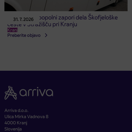
Obvestilo o popolni zapori dela Škofjeloške
31. 7. 2026
ceste v Stražišču pri Kranju
Kranj
Preberite objavo
Arriva d.o.o.
Ulica Mirka Vadnova 8
4000 Kranj
Slovenija