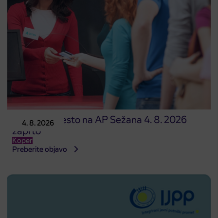
Prodajno mesto na AP Sežana 4. 8. 2026
4. 8. 2026
zaprto
Koper
Preberite objavo