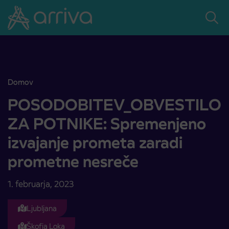
Skoči na vsebino
Domov
POSODOBITEV_OBVESTILO ZA POTNIKE: Spremenjeno izvajanje 
POSODOBITEV_OBVESTILO
ZA POTNIKE: Spremenjeno
izvajanje prometa zaradi
prometne nesreče
1. februarja, 2023
Ljubljana
Škofja Loka