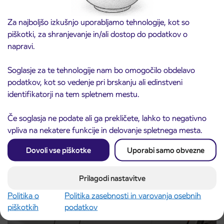
Za najboljšo izkušnjo uporabljamo tehnologije, kot so
piškotki, za shranjevanje in/ali dostop do podatkov o
napravi.
Obvestilo o popolni zapori ceste
Soglasje za te tehnologije nam bo omogočilo obdelavo
3. 8. 2026
ČEŠNJEVEK – TRATA
podatkov, kot so vedenje pri brskanju ali edinstveni
Kranj
identifikatorji na tem spletnem mestu.
Preberite objavo
Če soglasja ne podate ali ga prekličete, lahko to negativno
vpliva na nekatere funkcije in delovanje spletnega mesta.
Dovoli vse piškotke
Uporabi samo obvezne
Prilagodi nastavitve
Politika o
Politika zasebnosti in varovanja osebnih
piškotkih
podatkov