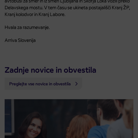
avtobusi za smer in iz smeri Ljubljana in Škofja Loka vozili preko
Delavskega mostu. V tem času se ukineta postajališči Kranj ŽP,
Kranj kolodvor in Kranj Labore.
Hvala za razumevanje.
Arriva Slovenija
Zadnje novice in obvestila
Preglejte vse novice in obvestila