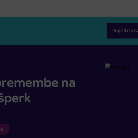
Najdite vo
Majšperk
remembe na
jšperk
ca