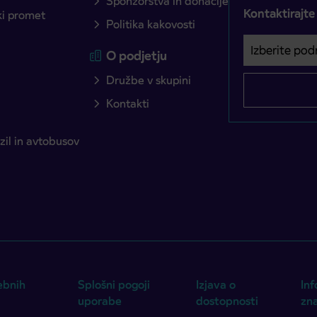
Sponzorstva in donacije
Kontaktirajte
ški promet
Politika kakovosti
Izberite podro
Področje je o
O podjetju
Družbe v skupini
Kontakti
il in avtobusov
ebnih
Splošni pogoji
Izjava o
Inf
uporabe
dostopnosti
zn