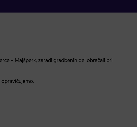
rce – Majšperk, zaradi gradbenih del obračali pri
 opravičujemo.