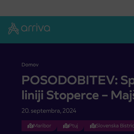
Skoči na vsebino
Domov
POSODOBITEV: Spremembe na liniji Stoperce – 
POSODOBITEV: Sp
liniji Stoperce – Ma
20. septembra, 2024
Maribor
Ptuj
Slovenska Bistri