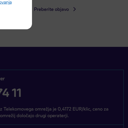
rovanja
Preberite objavo
er
4 11
iz Telekomovega omrežja je 0,4172 EUR/klic, ceno za
 omrežij določajo drugi operaterji.