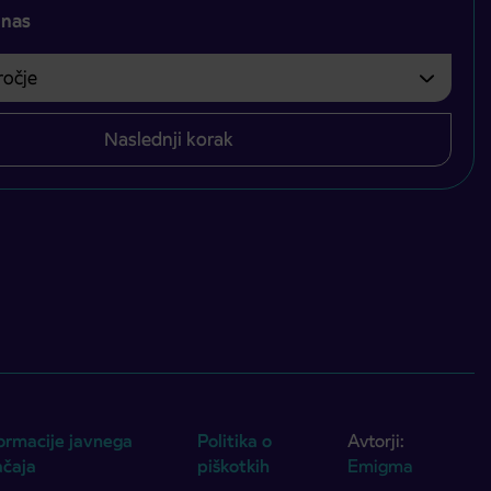
 nas
čje
bvezno izbrati.
Naslednji korak
ormacije javnega
Politika o
Avtorji:
ačaja
piškotkih
Emigma