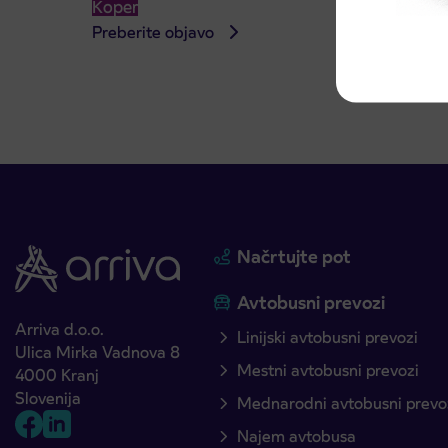
Koper
Kranj
Preberite objavo
Preber
Načrtujte pot
Avtobusni prevozi
Arriva d.o.o.
Linijski avtobusni prevozi
Ulica Mirka Vadnova 8
Mestni avtobusni prevozi
4000 Kranj
Slovenija
Mednarodni avtobusni prevo
Najem avtobusa