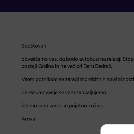
Spoštovani,
obveščamo vas, da bodo avtobusi na relaciji Stope
postaji Grdina in ne več pri Baru Bedrač.
Vsem potnikom se zaradi morebitnih nevšečnosti
Za razumevanje se vam zahvaljujemo.
Želimo vam varno in prijetno vožnjo.
Arriva