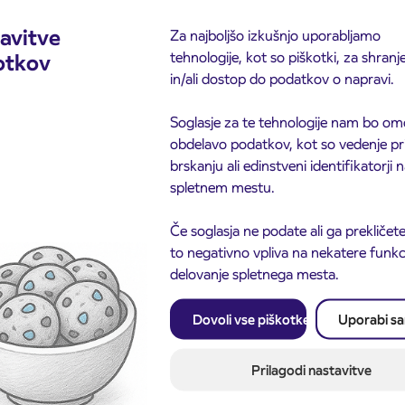
avitve
Za najboljšo izkušnjo uporabljamo
tehnologije, kot so piškotki, za shranj
otkov
in/ali dostop do podatkov o napravi.
Soglasje za te tehnologije nam bo om
obdelavo podatkov, kot so vedenje pr
brskanju ali edinstveni identifikatorji
spletnem mestu.
Če soglasja ne podate ali ga prekličete
to negativno vpliva na nekatere funkci
delovanje spletnega mesta.
Obvestilo o popolni zapo
3. 8. 2026
Dovoli vse piškotke
Uporabi s
ceste ČEŠNJEVEK – TR
odaja dijaških
8. 2026
Kranj
cioniranih IJPP
ic za šolsko leto
Prilagodi nastavitve
027 se začne 21.
ta