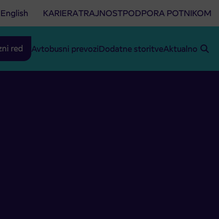
English
KARIERA
TRAJNOST
PODPORA POTNIKOM
zni red
Avtobusni prevozi
Dodatne storitve
Aktualno