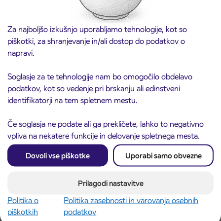
Za najboljšo izkušnjo uporabljamo tehnologije, kot so
piškotki, za shranjevanje in/ali dostop do podatkov o
napravi.
Soglasje za te tehnologije nam bo omogočilo obdelavo
Obvestilo o popolni zapori ceste
3. 8. 2026
podatkov, kot so vedenje pri brskanju ali edinstveni
ČEŠNJEVEK – TRATA
identifikatorji na tem spletnem mestu.
Kranj
Preberite objavo
Če soglasja ne podate ali ga prekličete, lahko to negativno
vpliva na nekatere funkcije in delovanje spletnega mesta.
Dovoli vse piškotke
Uporabi samo obvezne
Prilagodi nastavitve
Politika o
Politika zasebnosti in varovanja osebnih
piškotkih
podatkov