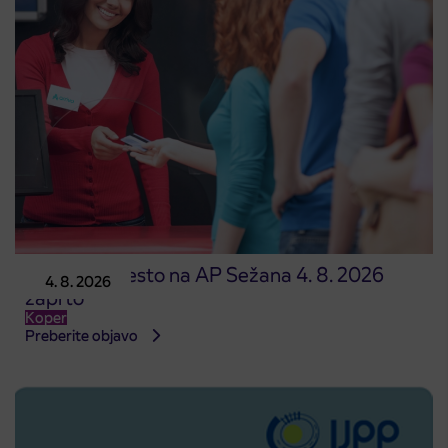
Prodajno mesto na AP Sežana 4. 8. 2026
4. 8. 2026
zaprto
Koper
Preberite objavo