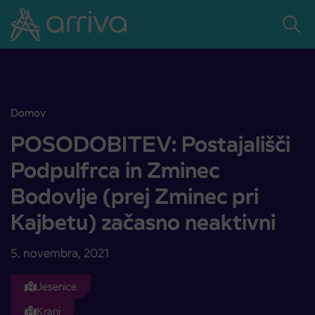
Skoči na vsebino
Domov
POSODOBITEV: Postajališči Podpulfrca in Zminec Bodovlje (prej Z
POSODOBITEV: Postajališči
Podpulfrca in Zminec
Bodovlje (prej Zminec pri
Kajbetu) začasno neaktivni
5. novembra, 2021
Jesenice
Kranj