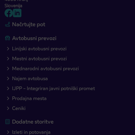
Slovenija
Načrtujte pot
Avtobusni prevozi
Linijski avtobusni prevozi
Mestni avtobusni prevozi
Mednarodni avtobusni prevozi
Najem avtobusa
IJPP – Integriran javni potniški promet
Prodajna mesta
Ceniki
Dodatne storitve
Izleti in potovanja