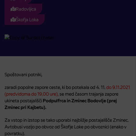
Radovljica
Škofja Loka
Spoštovani potniki,
zaradi popolne zapore ceste, ki bo potekala od 4. 11.
do 9.11.2021
(predvidoma do 19.00 ure),
se med časom trajanja zapore
ukineta postajališči
Podpulfrca in Zminec Bodovlje (prej
Zminec pri Kajbetu).
Za vstop in izstop se tako uporabi najbližje postajališče Zminec.
Avtobusi vozijo po obvoz od Škofje Loke po obvoznici (enako v
povratku).