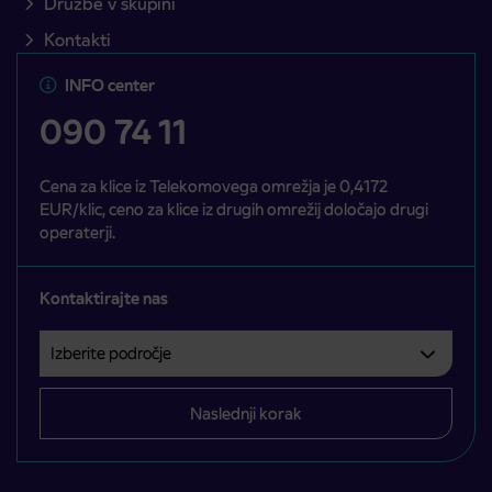
Družbe v skupini
Kontakti
INFO center
090 74 11
Cena za klice iz Telekomovega omrežja je 0,4172
EUR/klic, ceno za klice iz drugih omrežij določajo drugi
operaterji.
Kontaktirajte nas
Izberite področje
Področje je obvezno izbrati.
Naslednji korak