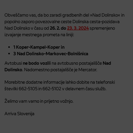
Obveščamo vas, da bo zaradi gradbenih del »Nad Dolinsko« in
popolno zaporo povezovalne ceste Dolinska cesta-pozidava
Nad Dolinsko v času od
26. 2. do
23. 3. 2024
spremenjeno
izvajanje mestnega prometa na liniji:
1 Koper-Kampel-Koper in
3 Nad Dolinsko-Markovec-Bolnišnica
Avtobusi
ne bodo vozili
na avtobusno postajališče
Nad
Dolinsko
. Nadomestno postajališče je Mercator.
Morebitne dodatne informacije lahko dobite na telefonski
številki 662-5105 in 662-5102 v delavnem času služb.
Želimo vam varno in prijetno vožnjo.
Arriva Slovenija