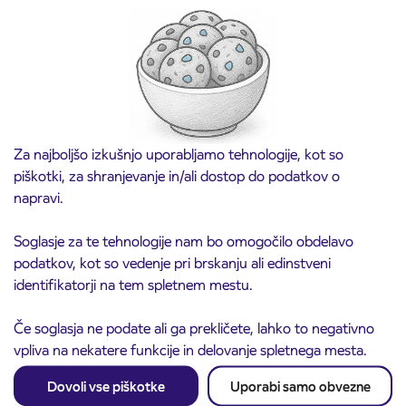
Predprodaja dijaških subvencioniranih IJPP
3. 8. 2026
vozovnic za šolsko leto 2026/2027 se začne
21. avgusta
Kranj
Preberite objavo
Za najboljšo izkušnjo uporabljamo tehnologije, kot so
piškotki, za shranjevanje in/ali dostop do podatkov o
napravi.
Soglasje za te tehnologije nam bo omogočilo obdelavo
podatkov, kot so vedenje pri brskanju ali edinstveni
identifikatorji na tem spletnem mestu.
Če soglasja ne podate ali ga prekličete, lahko to negativno
vpliva na nekatere funkcije in delovanje spletnega mesta.
Obvestilo o popolni zapori ceste
3. 8. 2026
ČEŠNJEVEK – TRATA
Dovoli vse piškotke
Uporabi samo obvezne
Kranj