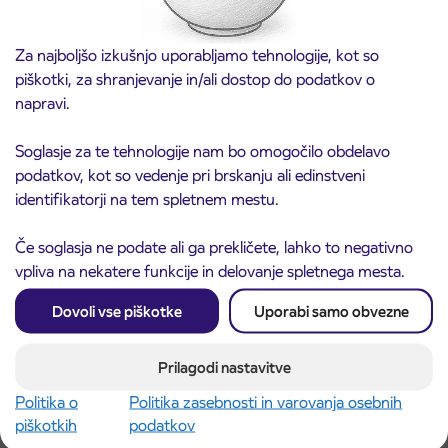
Za najboljšo izkušnjo uporabljamo tehnologije, kot so
piškotki, za shranjevanje in/ali dostop do podatkov o
napravi.
Soglasje za te tehnologije nam bo omogočilo obdelavo
Obvestilo o popolni zapori ceste
3. 8. 2026
podatkov, kot so vedenje pri brskanju ali edinstveni
ČEŠNJEVEK – TRATA
identifikatorji na tem spletnem mestu.
Kranj
Preberite objavo
Če soglasja ne podate ali ga prekličete, lahko to negativno
vpliva na nekatere funkcije in delovanje spletnega mesta.
Dovoli vse piškotke
Uporabi samo obvezne
Prilagodi nastavitve
Politika o
Politika zasebnosti in varovanja osebnih
piškotkih
podatkov