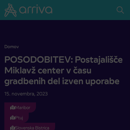
Skoči na vsebino
Domov
POSODOBITEV: Postajališče Miklavž center v času gradbenih del 
POSODOBITEV: Postajališče
Miklavž center v času
gradbenih del izven uporabe
15. novembra, 2023
Maribor
Ptuj
Slovenska Bistrica