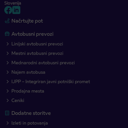
Slovenija
Načrtujte pot
Avtobusni prevozi
Linijski avtobusni prevozi
Mestni avtobusni prevozi
Mednarodni avtobusni prevozi
Najem avtobusa
IJPP – Integriran javni potniški promet
Prodajna mesta
Ceniki
Dodatne storitve
Izleti in potovanja