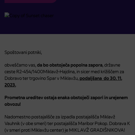
Spoštovani potniki,
obveščamo vas,
da bo obstoječa popolna zapora
, državne
ceste R2-454/1400Miklavž-Hajdina, in sicer med križiščem za
Dobravo ter trgovino Spar v Miklavžu,
podaljšana do 30. 11.
2023.
Prometna ureditev ostaja enaka obstoječi zapori in urejenem
obvozu!
Nadomestno postajališče za izpadla postajališča Miklavž
Vauhnik (v obe smeri) ter postajališča Maribor Pokop. Dobrava K
(v smeri proti Miklavžu center) je MIKLAVŽ GRADIŠNIKOVA!