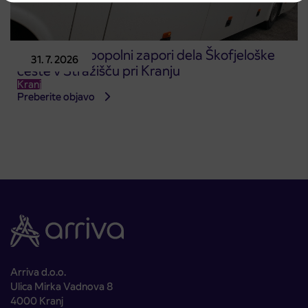
Obvestilo o popolni zapori dela Škofjeloške
31. 7. 2026
ceste v Stražišču pri Kranju
Kranj
Preberite objavo
Arriva d.o.o.
Ulica Mirka Vadnova 8
4000 Kranj