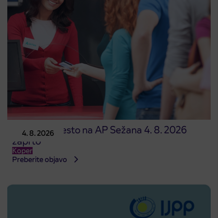
Prodajno mesto na AP Sežana 4. 8. 2026
4. 8. 2026
zaprto
Koper
Preberite objavo