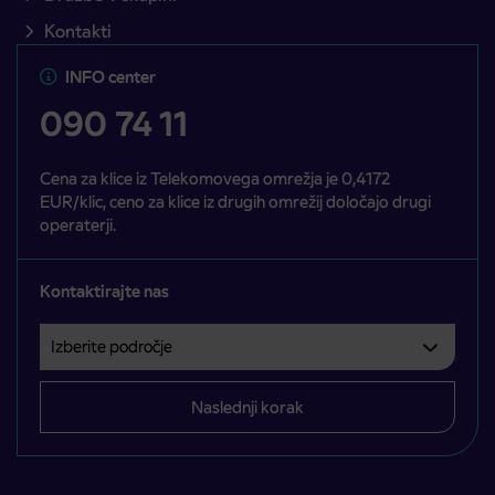
Kontakti
INFO center
090 74 11
Cena za klice iz Telekomovega omrežja je 0,4172
EUR/klic, ceno za klice iz drugih omrežij določajo drugi
operaterji.
Kontaktirajte nas
Izberite področje
Področje je obvezno izbrati.
Naslednji korak