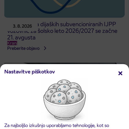
Predprodaja dijaških subvencioniranih IJPP
3. 8. 2026
vozovnic za šolsko leto 2026/2027 se začne
21. avgusta
Kranj
Preberite objavo
Nastavitve piškotkov
Za najboljšo izkušnjo uporabljamo tehnologije, kot so