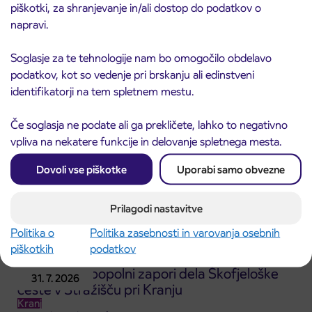
piškotki, za shranjevanje in/ali dostop do podatkov o
Obvestilo o popolni zapori ceste
3. 8. 2026
napravi.
ČEŠNJEVEK – TRATA
Kranj
Soglasje za te tehnologije nam bo omogočilo obdelavo
Preberite objavo
podatkov, kot so vedenje pri brskanju ali edinstveni
identifikatorji na tem spletnem mestu.
Če soglasja ne podate ali ga prekličete, lahko to negativno
vpliva na nekatere funkcije in delovanje spletnega mesta.
Dovoli vse piškotke
Uporabi samo obvezne
Prilagodi nastavitve
Politika o
Politika zasebnosti in varovanja osebnih
piškotkih
podatkov
Obvestilo o popolni zapori dela Škofjeloške
31. 7. 2026
ceste v Stražišču pri Kranju
Kranj