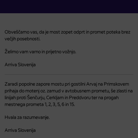
Obveščamo vas, da je most zopet odprt in promet poteka brez
večjih posebnosti.
Želimo vam varno in prijetno vožnjo.
Arriva Slovenija
Zaradi popolne zapore mostu pri gostilni Arvaj na Primskovem
prihaja do motenj oz. zamud v avtobusnem prometu, še zlasti na
linijah proti Šenčurju, Cerkljam in Preddvoru ter na progah
mestnega prometa 1, 2, 3, 5, 6 in 15.
Hvala za razumevanje.
Arriva Slovenija