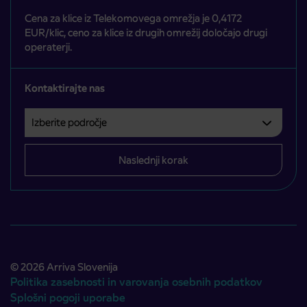
Cena za klice iz Telekomovega omrežja je 0,4172
EUR/klic, ceno za klice iz drugih omrežij določajo drugi
operaterji.
Kontaktirajte nas
Izberite področje
Področje je obvezno izbrati.
Naslednji korak
© 2026 Arriva Slovenija
Politika zasebnosti in varovanja osebnih podatkov
Splošni pogoji uporabe