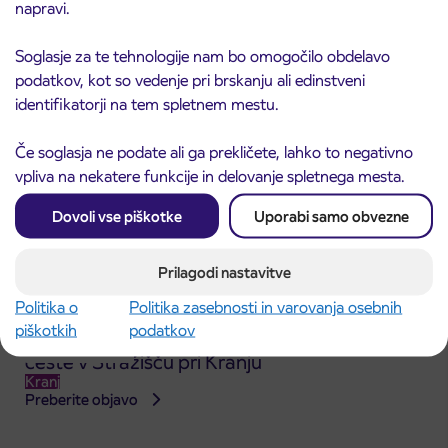
napravi.
Kranj
Preberite objavo
Soglasje za te tehnologije nam bo omogočilo obdelavo
podatkov, kot so vedenje pri brskanju ali edinstveni
identifikatorji na tem spletnem mestu.
Če soglasja ne podate ali ga prekličete, lahko to negativno
vpliva na nekatere funkcije in delovanje spletnega mesta.
Dovoli vse piškotke
Uporabi samo obvezne
Prilagodi nastavitve
Politika o
Politika zasebnosti in varovanja osebnih
piškotkih
podatkov
Obvestilo o popolni zapori dela Škofjeloške
31. 7. 2026
ceste v Stražišču pri Kranju
Kranj
Preberite objavo