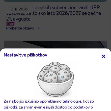
Predprodaja dijaških subvencioniranih IJPP
3. 8. 2026
vozovnic za šolsko leto 2026/2027 se začne
21. avgusta
Kranj
Preberite objavo
Nastavitve piškotkov
Za najboljšo izkušnjo uporabljamo tehnologije, kot so
Obvestilo o popolni zapori ceste
3. 8. 2026
piškotki, za shranjevanje in/ali dostop do podatkov o
ČEŠNJEVEK – TRATA