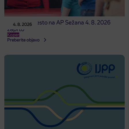
Prodajno mesto na AP Sežana 4. 8. 2026
4. 8. 2026
zaprto
Koper
Preberite objavo