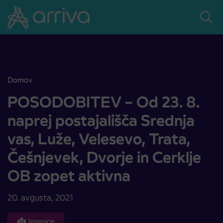
Skoči na vsebino
Domov
POSODOBITEV – Od 23. 8. naprej postajališča Srednja vas, Luže, Ve
POSODOBITEV – Od 23. 8.
naprej postajališča Srednja
vas, Luže, Velesevo, Trata,
Češnjevek, Dvorje in Cerklje
OB zopet aktivna
20. avgusta, 2021
Jesenice