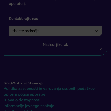
operaterji.
Kontaktirajte nas
Izberite področje
Področje je obvezno izbrati.
Naslednji korak
© 2026 Arriva Slovenija
Politika zasebnosti in varovanja osebnih podatkov
Splošni pogoji uporabe
Izjava o dostopnosti
Informacije javnega značaja