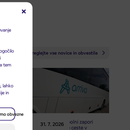
evanje
ogočilo
Preglejte vse novice in obvestila
i
 na tem
, lahko
je in
amo obvezne
ri
Obvestilo o popolni zapori
31. 7. 2026
ATA
dela Škofjeloške ceste v