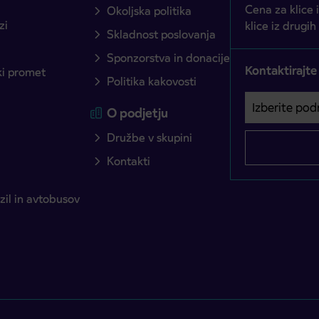
Cena za klice 
Okoljska politika
zi
klice iz drugih
Skladnost poslovanja
Sponzorstva in donacije
Kontaktirajte
ški promet
Politika kakovosti
Izberite podro
Področje je o
O podjetju
Družbe v skupini
Kontakti
il in avtobusov