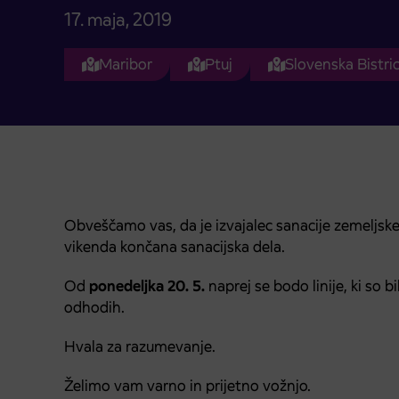
17. maja, 2019
Maribor
Ptuj
Slovenska Bistri
Obveščamo vas, da je izvajalec sanacije zemeljske
vikenda končana sanacijska dela.
Od
ponedeljka 20. 5.
naprej se bodo linije, ki so 
odhodih.
Hvala za razumevanje.
Želimo vam varno in prijetno vožnjo.