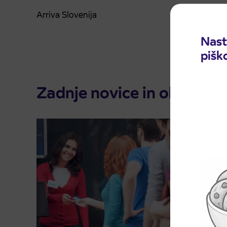
Arriva Slovenija
Nast
pišk
Zadnje novice in obvestila
Predpr