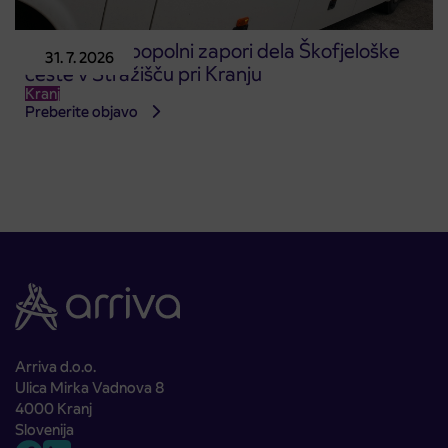
Obvestilo o popolni zapori dela Škofjeloške
31. 7. 2026
ceste v Stražišču pri Kranju
Kranj
Preberite objavo
Arriva d.o.o.
Ulica Mirka Vadnova 8
4000 Kranj
Slovenija