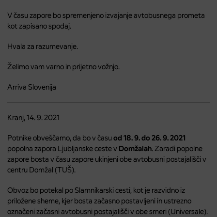
V času zapore bo spremenjeno izvajanje avtobusnega prometa
kot zapisano spodaj.
Hvala za razumevanje.
Želimo vam varno in prijetno vožnjo.
Arriva Slovenija
Kranj, 14. 9. 2021
Potnike obveščamo, da bo v času
od 18. 9. do 26. 9. 2021
popolna zapora Ljubljanske ceste v
Domžalah
. Zaradi popolne
zapore bosta v času zapore ukinjeni obe avtobusni postajališči v
centru Domžal (TUŠ).
Obvoz bo potekal po Slamnikarski cesti, kot je razvidno iz
priložene sheme, kjer bosta začasno postavljeni in ustrezno
označeni začasni avtobusni postajališči v obe smeri (Universale).