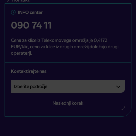
INFO center
090 74 11
Cena za klice iz Telekomovega omrežja je 0,4172
EUR/klic, ceno za klice iz drugih omrežij določajo drugi
operaterji.
Kontaktirajte nas
Izberite področje
Področje je obvezno izbrati.
Naslednji korak