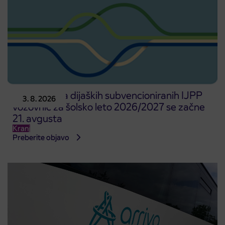
Predprodaja dijaških subvencioniranih IJPP
3. 8. 2026
vozovnic za šolsko leto 2026/2027 se začne
21. avgusta
Kranj
Preberite objavo