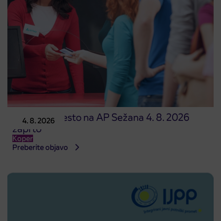
Prodajno mesto na AP Sežana 4. 8. 2026
4. 8. 2026
zaprto
Koper
Preberite objavo