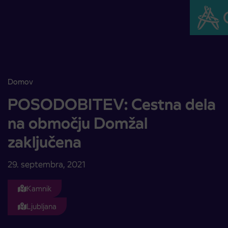
Skoči na vsebino
Domov
POSODOBITEV: Cestna dela na območju Domžal zaključena
POSODOBITEV: Cestna dela
na območju Domžal
zaključena
29. septembra, 2021
Kamnik
Ljubljana