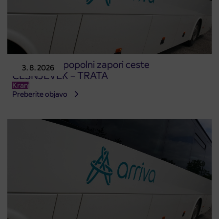
Obvestilo o popolni zapori ceste
3. 8. 2026
ČEŠNJEVEK – TRATA
Kranj
Preberite objavo