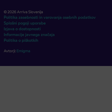
© 2026 Arriva Slovenija
Politika zasebnosti in varovanja osebnih podatkov
Splošni pogoji uporabe
Izjava o dostopnosti
Informacije javnega značaja
Politika o piškotkih
Avtorji:
Emigma