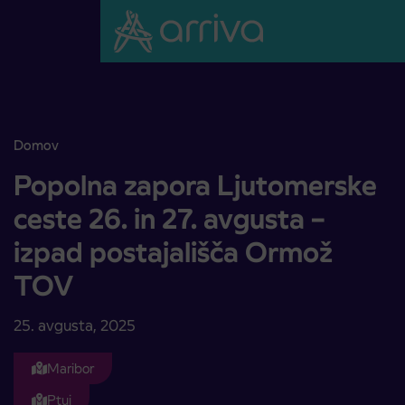
Skoči na vsebino
Domov
Popolna zapora Ljutomerske ceste 26. in 27. avgusta – izpad post
Popolna zapora Ljutomerske
ceste 26. in 27. avgusta –
izpad postajališča Ormož
TOV
25. avgusta, 2025
Maribor
Ptuj