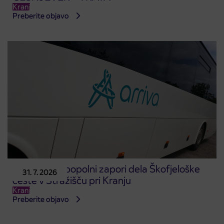
Kranj
Preberite objavo
Obvestilo o popolni zapori dela Škofjeloške
31. 7. 2026
ceste v Stražišču pri Kranju
Kranj
Preberite objavo