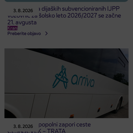
Predprodaja dijaških subvencioniranih IJPP
3. 8. 2026
vozovnic za šolsko leto 2026/2027 se začne
21. avgusta
Kranj
Preberite objavo
Obvestilo o popolni zapori ceste
3. 8. 2026
ČEŠNJEVEK – TRATA