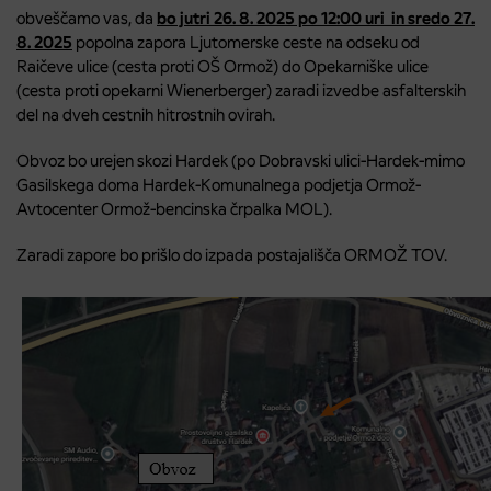
obveščamo vas, da
bo jutri 26. 8. 2025 po 12:00 uri in sredo 27.
8. 2025
popolna zapora Ljutomerske ceste na odseku od
Raičeve ulice (cesta proti OŠ Ormož) do Opekarniške ulice
(cesta proti opekarni Wienerberger) zaradi izvedbe asfalterskih
del na dveh cestnih hitrostnih ovirah.
Obvoz bo urejen skozi Hardek (po Dobravski ulici-Hardek-mimo
Gasilskega doma Hardek-Komunalnega podjetja Ormož-
Avtocenter Ormož-bencinska črpalka MOL).
Zaradi zapore bo prišlo do izpada postajališča ORMOŽ TOV.