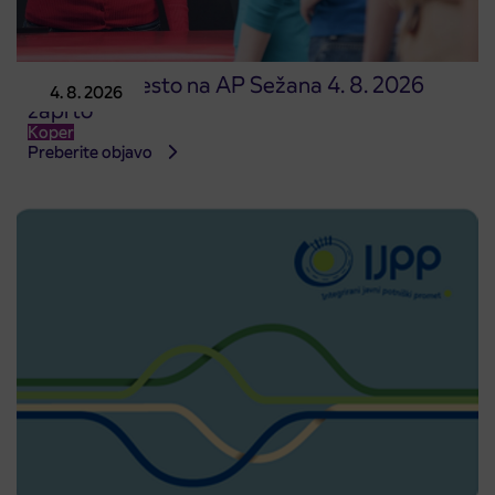
Prodajno mesto na AP Sežana 4. 8. 2026
4. 8. 2026
zaprto
Koper
Preberite objavo