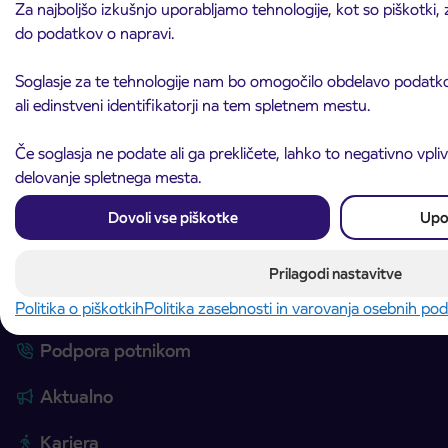
Za najboljšo izkušnjo uporabljamo tehnologije, kot so piškotki, 
Mednarodni avtobusni prevozi
do podatkov o napravi.
Najem avtobusa
Soglasje za te tehnologije nam bo omogočilo obdelavo podatkov
IJPP – Integriran javni potniški promet
ali edinstveni identifikatorji na tem spletnem mestu.
Prodajna mesta
Če soglasja ne podate ali ga prekličete, lahko to negativno vpli
Ceniki
delovanje spletnega mesta.
Dodatne storitve
Dovoli vse piškotke
Upo
Izleti in potovanja
Vzdrževanje gospodarskih vozil in avtobusov
Prilagodi nastavitve
Oglaševanje na avtobusih
Politika o piškotkih
Politika zasebnosti in varovanja osebnih po
Podpora potnikom
Aktualno
Kariera