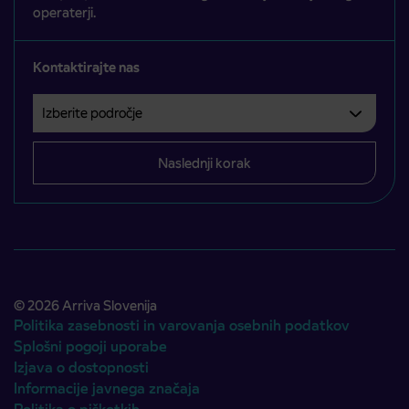
operaterji.
Kontaktirajte nas
Izberite področje
Področje je obvezno izbrati.
Naslednji korak
© 2026 Arriva Slovenija
Politika zasebnosti in varovanja osebnih podatkov
Splošni pogoji uporabe
Izjava o dostopnosti
Informacije javnega značaja