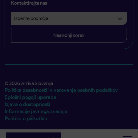
Kontaktirajte nas
Izberite področje
Področje je obvezno izbrati.
Naslednji korak
© 2026 Arriva Slovenija
Politika zasebnosti in varovanja osebnih podatkov
Splošni pogoji uporabe
Izjava o dostopnosti
Informacije javnega značaja
Politika o piškotkih
Avtorji:
Emigma