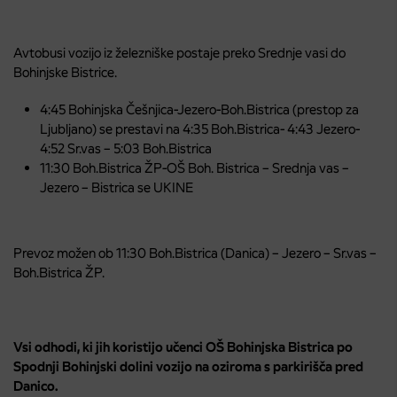
Avtobusi vozijo iz železniške postaje preko Srednje vasi do
Bohinjske Bistrice.
4:45 Bohinjska Češnjica-Jezero-Boh.Bistrica (prestop za
Ljubljano) se prestavi na 4:35 Boh.Bistrica- 4:43 Jezero-
4:52 Sr.vas – 5:03 Boh.Bistrica
11:30 Boh.Bistrica ŽP-OŠ Boh. Bistrica – Srednja vas –
Jezero – Bistrica se UKINE
Prevoz možen ob 11:30 Boh.Bistrica (Danica) – Jezero – Sr.vas –
Boh.Bistrica ŽP.
Vsi odhodi, ki jih koristijo učenci OŠ Bohinjska Bistrica po
Spodnji Bohinjski dolini vozijo na oziroma s parkirišča pred
Danico.