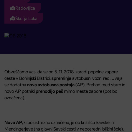
Radovljica
Škofja Loka
Obveščamo vas, da se od 5. 11. 2018, zaradi popolne zapore
ceste v Bohinjski Bistrici,
spreminja
avtobusni vozni red. Uvaja
se dodatna
nova avtobusna postaja
(AP). Prehod med staro in
novo AP potniki
prehodijo peš
mimo mesta zapore (pot bo
označena).
Nova AP,
ki bo ustrezno označena, je ob križišču Savske in
Mencingerjeve (na glavni Savski cesti v neposredni bližini šole).