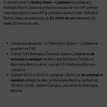
V obratni smeri iz
Bohinj Ukanc – Ljubljana
bo avtobus v
Bohinjski Bistrici čakal na prihod avtobusa na novi AP, prehod
med obstoječo in novo AP je potrebno opraviti peš. Odhodi iz
Bohinj Ukanc se prestavijo na
30 minut do ure
(namesto do
sedaj 20 minut do ure).
Odhod avtobusa ob 7:47 Bohinjsko Jezero – Ljubljana se
prestavi na 7:40
Odhod 5:33 Bohinjska Češnjica-Jezero-Ljubljana se
ob
sobotah in nedeljah
na delu med Bohinjsko Češnjico in
Bohinjsko Bistrico ukine, vozi ob 5:53 Bohinjska Bistrica-
Ljubljana
Odhodi 19:00 in 21:00 iz Ljubljane v Bohinj se
ob sobotah in
nedeljah
ukinejo na delu od Bohinjske Bistrice (odhodi ob
20:49 in 22:49) -Jezero-Češnjica, vozi samo do Bohinjske
Bistrice