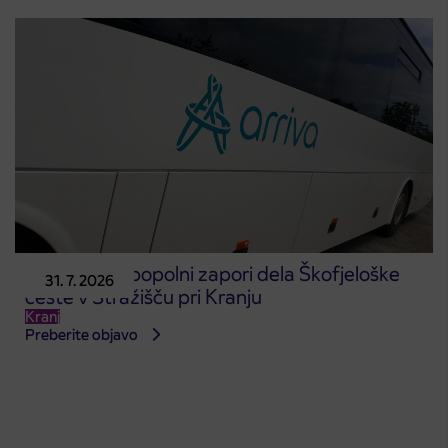
Obvestilo o popolni zapori dela Škofjeloške
31. 7. 2026
ceste v Stražišču pri Kranju
Kranj
Preberite objavo