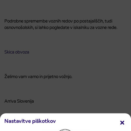
Podrobne spremembe voznih redov po postajališčih, tudi
osnovnošolskih, si lahko pogledate v iskalniku za vozne rede.
Skica obvoza
Želimo vam varno in prijetno vožnjo.
Arriva Slovenija
Nastavitve piškotkov
Zadnje novice in obvestila