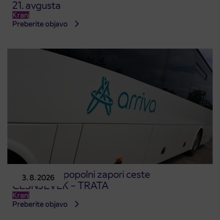
21. avgusta
Kranj
Preberite objavo
Obvestilo o popolni zapori ceste
3. 8. 2026
ČEŠNJEVEK – TRATA
Kranj
Preberite objavo