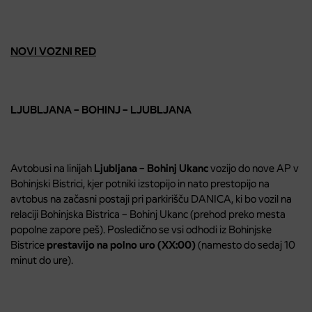
NOVI VOZNI RED
LJUBLJANA – BOHINJ – LJUBLJANA
Avtobusi na linijah
Ljubljana – Bohinj Ukanc
vozijo do nove AP v
Bohinjski Bistrici, kjer potniki izstopijo in nato prestopijo na
avtobus na začasni postaji pri parkirišču DANICA, ki bo vozil na
relaciji Bohinjska Bistrica – Bohinj Ukanc (prehod preko mesta
popolne zapore peš). Posledično se vsi odhodi iz Bohinjske
Bistrice
prestavijo na polno uro (XX:00)
(namesto do sedaj 10
minut do ure).