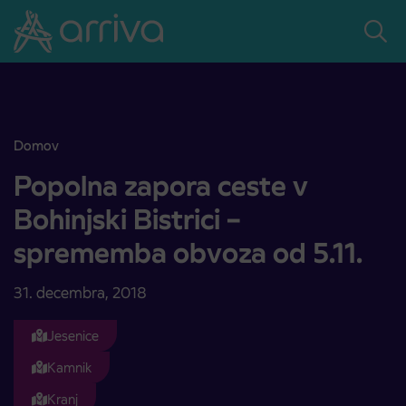
Skoči na vsebino
Domov
Popolna zapora ceste v Bohinjski Bistrici – sprememba obvoza od 5.
Popolna zapora ceste v
Bohinjski Bistrici –
sprememba obvoza od 5.11.
31. decembra, 2018
Jesenice
Kamnik
Kranj