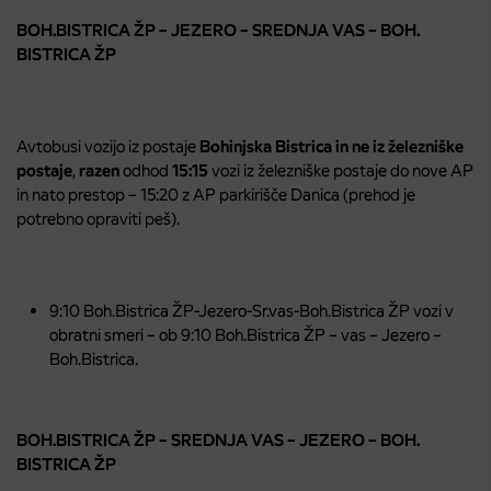
BOH.BISTRICA ŽP – JEZERO – SREDNJA VAS – BOH.
BISTRICA ŽP
Avtobusi vozijo iz postaje
Bohinjska Bistrica in ne iz železniške
postaje
,
razen
odhod
15:15
vozi iz železniške postaje do nove AP
in nato prestop – 15:20 z AP parkirišče Danica (prehod je
potrebno opraviti peš).
9:10 Boh.Bistrica ŽP-Jezero-Sr.vas-Boh.Bistrica ŽP vozi v
obratni smeri – ob 9:10 Boh.Bistrica ŽP – vas – Jezero –
Boh.Bistrica.
BOH.BISTRICA ŽP – SREDNJA VAS – JEZERO – BOH.
BISTRICA ŽP