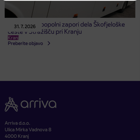
Obvestilo o popolni zapori dela Škofjeloške
31. 7. 2026
ceste v Stražišču pri Kranju
Kranj
Preberite objavo
Arriva d.o.o.
Ulica Mirka Vadnova 8
4000 Kranj