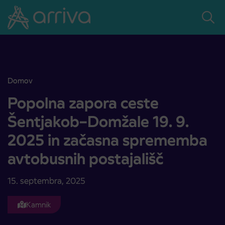
Skoči na vsebino
Domov
Popolna zapora ceste Šentjakob–Domžale 19. 9. 2025 in začasna 
Popolna zapora ceste
Šentjakob–Domžale 19. 9.
2025 in začasna sprememba
avtobusnih postajališč
15. septembra, 2025
Kamnik