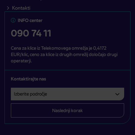
Kontakti
INFO center
090 74 11
Cena za klice iz Telekomovega omrežja je 0,4172
EUR/klic, ceno za klice iz drugih omrežij določajo drugi
operaterji.
Kontaktirajte nas
Izberite področje
Področje je obvezno izbrati.
Naslednji korak