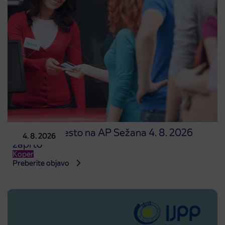
Prodajno mesto na AP Sežana 4. 8. 2026
4. 8. 2026
zaprto
Koper
Preberite objavo