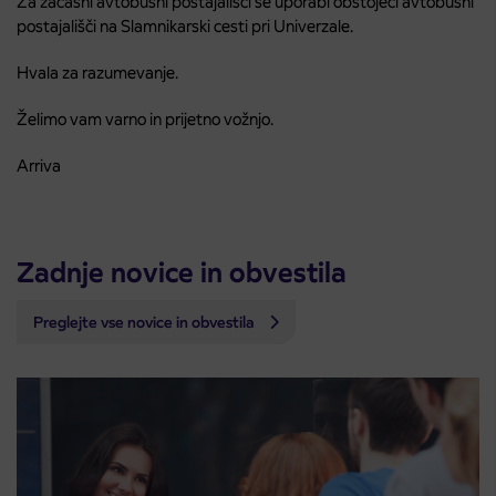
Za začasni avtobusni postajališči se uporabi obstoječi avtobusni
postajališči na Slamnikarski cesti pri Univerzale.
Hvala za razumevanje.
Želimo vam varno in prijetno vožnjo.
Arriva
Zadnje novice in obvestila
Preglejte vse novice in obvestila