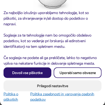
Za najboljšo izkušnjo uporabljamo tehnologije, kot so
piškotki, za shranjevanje in/ali dostop do podatkov o
napravi.
Soglasje za te tehnologije nam bo omogočilo obdelavo
Obvestilo o popolni zapori ceste
3. 8. 2026
podatkov, kot so vedenje pri brskanju ali edinstveni
ČEŠNJEVEK – TRATA
identifikatorji na tem spletnem mestu.
Kranj
Preberite objavo
Če soglasja ne podate ali ga prekličete, lahko to negativno
vpliva na nekatere funkcije in delovanje spletnega mesta.
Dovoli vse piškotke
Uporabi samo obvezne
Prilagodi nastavitve
Politika o
Politika zasebnosti in varovanja osebnih
piškotkih
podatkov