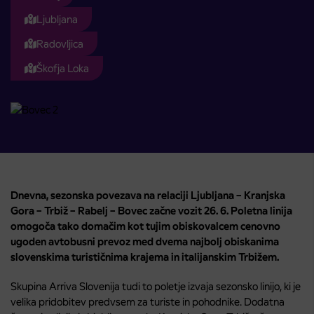
Ljubljana
Radovljica
Škofja Loka
Dnevna, sezonska povezava na relaciji Ljubljana – Kranjska
Gora – Trbiž – Rabelj – Bovec začne vozit 26. 6. Poletna linija
omogoča tako domačim kot tujim obiskovalcem cenovno
ugoden avtobusni prevoz med dvema najbolj obiskanima
slovenskima turističnima krajema in italijanskim Trbižem.
Skupina Arriva Slovenija tudi to poletje izvaja sezonsko linijo, ki je
velika pridobitev predvsem za turiste in pohodnike. Dodatna