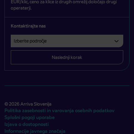
EUR/klic, ceno za klice iz drugih omrežij določajo drugi
operaterji.
Kontaktirajte nas
Izberite področje
Področje je obvezno izbrati.
Naslednji korak
© 2026 Arriva Slovenija
Politika zasebnosti in varovanja osebnih podatkov
Splošni pogoji uporabe
Izjava o dostopnosti
Informacije javnega značaja