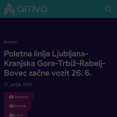
Skoči na vsebino
Domov
Poletna linija Ljubljana-Kranjska Gora-Trbiž-Rabelj-Bovec začne vozi
Poletna linija Ljubljana-
Kranjska Gora-Trbiž-Rabelj-
Bovec začne vozit 26. 6.
21. junija, 2021
Jesenice
Kamnik
Kranj