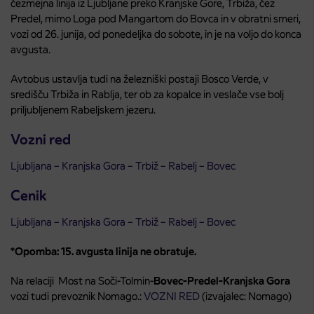
čezmejna linija iz Ljubljane preko Kranjske Gore, Trbiža, čez
Predel, mimo Loga pod Mangartom do Bovca in v obratni smeri,
vozi od 26. junija, od ponedeljka do sobote, in je na voljo do konca
avgusta.
Avtobus ustavlja tudi na železniški postaji Bosco Verde, v
središču Trbiža in Rablja, ter ob za kopalce in veslače vse bolj
priljubljenem Rabeljskem jezeru.
Vozni red
Ljubljana – Kranjska Gora – Trbiž – Rabelj – Bovec
Cenik
Ljubljana – Kranjska Gora – Trbiž – Rabelj – Bovec
*Opomba: 15. avgusta linija ne obratuje.
Na relaciji Most na Soči-Tolmin-
Bovec-Predel-Kranjska Gora
vozi tudi prevoznik Nomago.:
VOZNI RED
(izvajalec: Nomago)