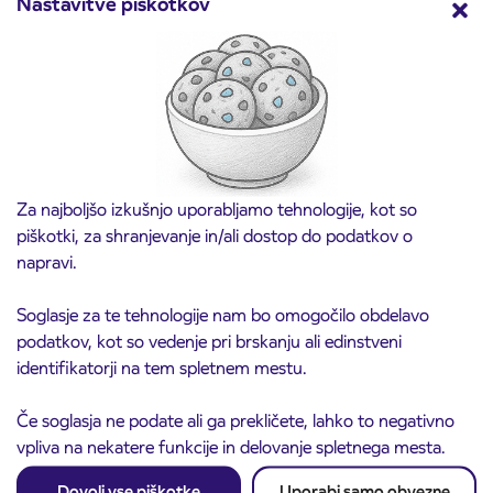
Nastavitve piškotkov
Predprodaja dijaških subvencioniranih IJPP
3. 8. 2026
vozovnic za šolsko leto 2026/2027 se začne
21. avgusta
Kranj
Preberite objavo
Za najboljšo izkušnjo uporabljamo tehnologije, kot so
piškotki, za shranjevanje in/ali dostop do podatkov o
napravi.
Soglasje za te tehnologije nam bo omogočilo obdelavo
podatkov, kot so vedenje pri brskanju ali edinstveni
identifikatorji na tem spletnem mestu.
Če soglasja ne podate ali ga prekličete, lahko to negativno
vpliva na nekatere funkcije in delovanje spletnega mesta.
Obvestilo o popolni zapori ceste
3. 8. 2026
Dovoli vse piškotke
Uporabi samo obvezne