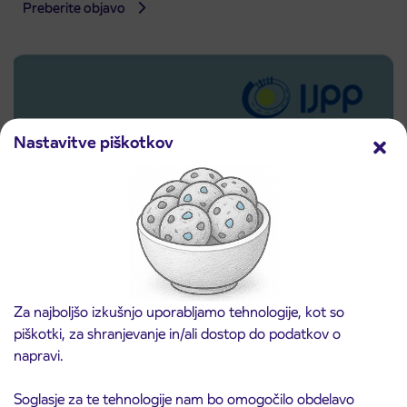
Preberite objavo
Nastavitve piškotkov
Za najboljšo izkušnjo uporabljamo tehnologije, kot so
Predprodaja dijaških subvencioniranih IJPP
3. 8. 2026
piškotki, za shranjevanje in/ali dostop do podatkov o
vozovnic za šolsko leto 2026/2027 se začne
napravi.
21. avgusta
Kranj
Preberite objavo
Soglasje za te tehnologije nam bo omogočilo obdelavo