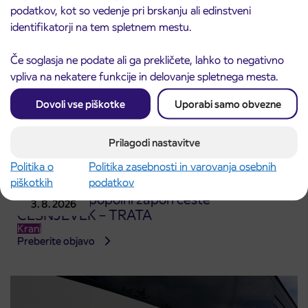
podatkov, kot so vedenje pri brskanju ali edinstveni
identifikatorji na tem spletnem mestu.
Če soglasja ne podate ali ga prekličete, lahko to negativno
vpliva na nekatere funkcije in delovanje spletnega mesta.
Dovoli vse piškotke
Uporabi samo obvezne
Prilagodi nastavitve
Politika o
Politika zasebnosti in varovanja osebnih
piškotkih
podatkov
Obvestilo o popolni zapori ceste
3. 8. 2026
ČEŠNJEVEK – TRATA
Kranj
Preberite objavo