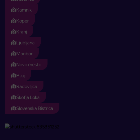
Kamnik
Koper
Kranj
Ljubljana
Maribor
Novo mesto
Ptuj
Radovljica
Škofja Loka
Slovenska Bistrica