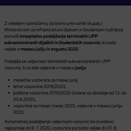
Z veseljem sporočamo, da bomo prevozniki skupaj z
Ministrstvom za infrastrukturo dijakom in študentom tudi letos
ponudili
brezplačno podaljšanje terminskih IJPP
subvencioniranih dijaških in študentskih vozovnic
, ki bodo
veljale
v mesecu juliju in avgustu 2020
.
Podaljša se veljavnost terminskih subvencioniranih IJPP
vozovnic, ki so bile veljavne v mesecu
juniju
:
mesečne vozovnice za mesec junij,
letne vozovnice 2019/2020,
polletne vozovnice 2019/2020 (izdane za obdobje od 1.2. do
30.6.2020),
vozovnice za mesec marec 2020, veljavne v mesecu juniju
2020.
Avtomatsko podaljšanje veljavnosti vozovnic bo izvedeno
najpozneje do 9. 7. 2020, vozovnice pa bodo veljale do 31. 8.