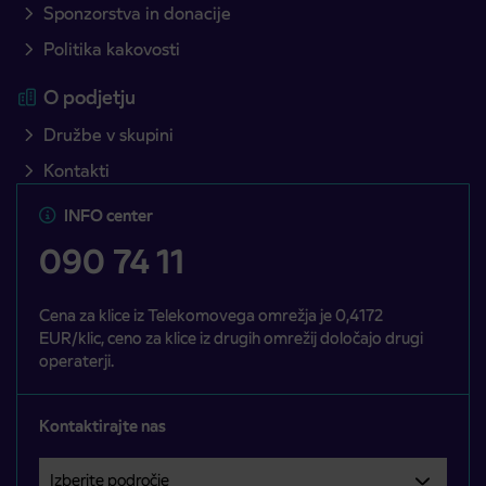
Sponzorstva in donacije
Politika kakovosti
O podjetju
Družbe v skupini
Kontakti
INFO center
090 74 11
Cena za klice iz Telekomovega omrežja je 0,4172
EUR/klic, ceno za klice iz drugih omrežij določajo drugi
operaterji.
Kontaktirajte nas
Izberite področje
Področje je obvezno izbrati.