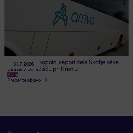
Obvestilo o popolni zapori dela Škofjeloške
31. 7. 2026
ceste v Stražišču pri Kranju
Kranj
Preberite objavo