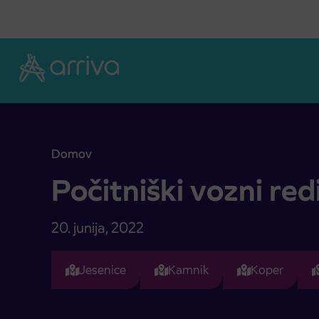
Skoči na vsebino
Domov
Počitniški vozni redi
Počitniški vozni red
20. junija, 2022
Jesenice
Kamnik
Koper