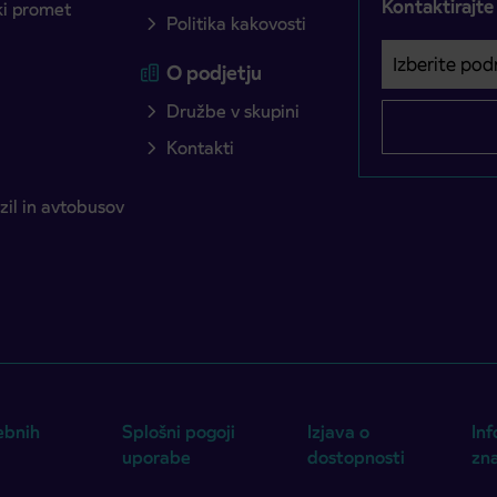
Kontaktirajte
ški promet
Politika kakovosti
Izberite podro
Področje je o
O podjetju
Družbe v skupini
Kontakti
il in avtobusov
ebnih
Splošni pogoji
Izjava o
Inf
uporabe
dostopnosti
zn