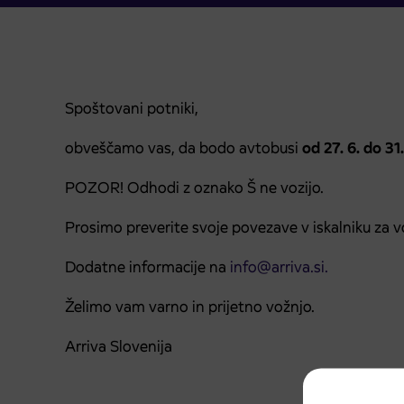
Spoštovani potniki,
obveščamo vas, da bodo avtobusi
od 27. 6. do 31
POZOR! Odhodi z oznako Š ne vozijo.
Prosimo preverite svoje povezave v iskalniku za v
Dodatne informacije na
info@arriva.si.
Želimo vam varno in prijetno vožnjo.
Arriva Slovenija