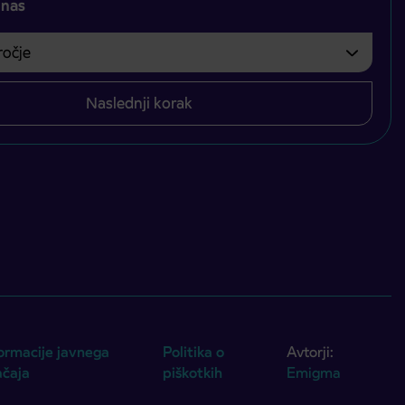
 nas
čje
bvezno izbrati.
Naslednji korak
ormacije javnega
Politika o
Avtorji:
ačaja
piškotkih
Emigma