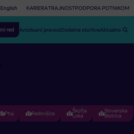
English
KARIERA
TRAJNOST
PODPORA POTNIKOM
zni red
Avtobusni prevozi
Dodatne storitve
Aktualno
Škofja
Slovenska
Ptuj
Radovljica
Loka
Bistrica