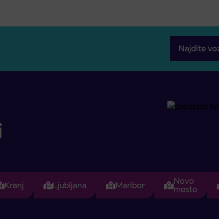
Najdite vo
i
Novo
Kranj
Ljubljana
Maribor
mesto