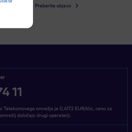
rovanja
Preberite objavo
er
4 11
iz Telekomovega omrežja je 0,4172 EUR/klic, ceno za
 omrežij določajo drugi operaterji.