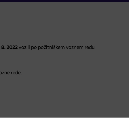
. 8. 2022
vozili po počitniškem voznem redu.
ozne rede.