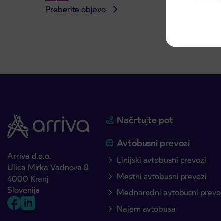
Preberite objavo
Preber
Načrtujte pot
Avtobusni prevozi
Arriva d.o.o.
Linijski avtobusni prevozi
Ulica Mirka Vadnova 8
Mestni avtobusni prevozi
4000 Kranj
Slovenija
Mednarodni avtobusni prevo
Najem avtobusa