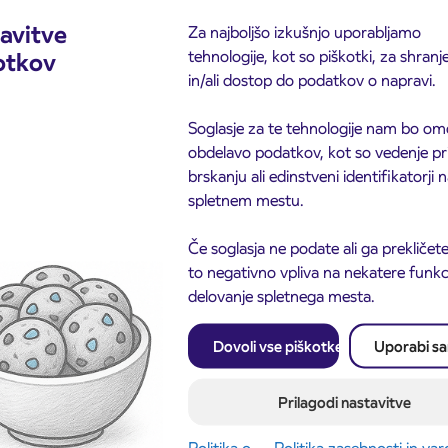
avitve
Za najboljšo izkušnjo uporabljamo
tehnologije, kot so piškotki, za shranj
otkov
in/ali dostop do podatkov o napravi.
Soglasje za te tehnologije nam bo om
obdelavo podatkov, kot so vedenje pr
brskanju ali edinstveni identifikatorji
spletnem mestu.
Če soglasja ne podate ali ga prekličete
to negativno vpliva na nekatere funkci
delovanje spletnega mesta.
Obvestilo o popolni zapo
3. 8. 2026
ceste ČEŠNJEVEK – TR
Dovoli vse piškotke
Uporabi s
odaja dijaških
8. 2026
Kranj
cioniranih IJPP
ic za šolsko leto
Prilagodi nastavitve
027 se začne 21.
ta