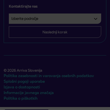
Kontaktirajte nas
Izberite področje
Področje je obvezno izbrati.
Naslednji korak
© 2026 Arriva Slovenija
Politika zasebnosti in varovanja osebnih podatkov
Splošni pogoji uporabe
Izjava o dostopnosti
Informacije javnega značaja
Politika o piškotkih
Avtorji:
Emigma