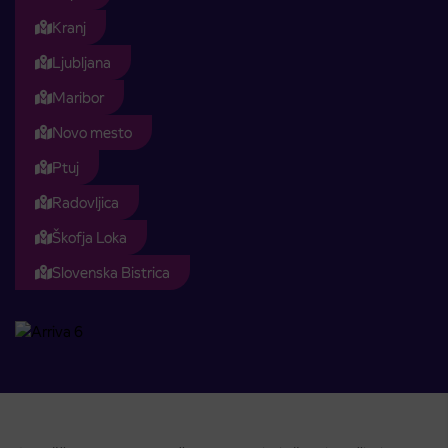
Kranj
Ljubljana
Maribor
Novo mesto
Ptuj
Radovljica
Škofja Loka
Slovenska Bistrica