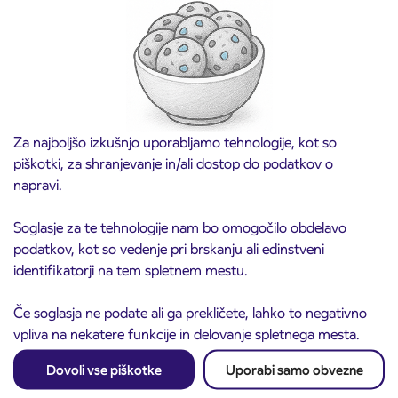
vozovnic za šolsko leto 2026/2027 se začne
21. avgusta
Kranj
Preberite objavo
Za najboljšo izkušnjo uporabljamo tehnologije, kot so
piškotki, za shranjevanje in/ali dostop do podatkov o
napravi.
Soglasje za te tehnologije nam bo omogočilo obdelavo
podatkov, kot so vedenje pri brskanju ali edinstveni
identifikatorji na tem spletnem mestu.
Če soglasja ne podate ali ga prekličete, lahko to negativno
Obvestilo o popolni zapori ceste
vpliva na nekatere funkcije in delovanje spletnega mesta.
3. 8. 2026
ČEŠNJEVEK – TRATA
Kranj
Dovoli vse piškotke
Uporabi samo obvezne
Preberite objavo