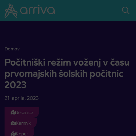
Skoči na vsebino
Domov
Počitniški režim voženj v času prvomajskih šolskih počitnic 2023
Počitniški režim voženj v času
prvomajskih šolskih počitnic
2023
21. aprila, 2023
Jesenice
Kamnik
Koper