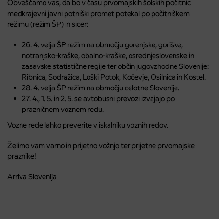
Obveščamo vas, da bo v času prvomajskih šolskih počitnic
medkrajevni javni potniški promet potekal po počitniškem
režimu (režim ŠP) in sicer:
26. 4. velja ŠP režim na območju gorenjske, goriške,
notranjsko-kraške, obalno-kraške, osrednjeslovenske in
zasavske statistične regije ter občin jugovzhodne Slovenije:
Ribnica, Sodražica, Loški Potok, Kočevje, Osilnica in Kostel.
28. 4. velja ŠP režim na območju celotne Slovenije.
27. 4., 1. 5. in 2. 5. se avtobusni prevozi izvajajo po
prazničnem voznem redu.
Vozne rede lahko preverite v iskalniku voznih redov.
Želimo vam varno in prijetno vožnjo ter prijetne prvomajske
praznike!
Arriva Slovenija