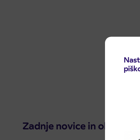
Nast
pišk
Zadnje novice in obvestila