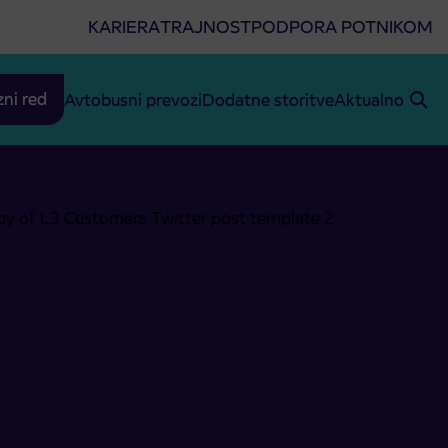
KARIERA
TRAJNOST
PODPORA POTNIKOM
zni red
Avtobusni prevozi
Dodatne storitve
Aktualno