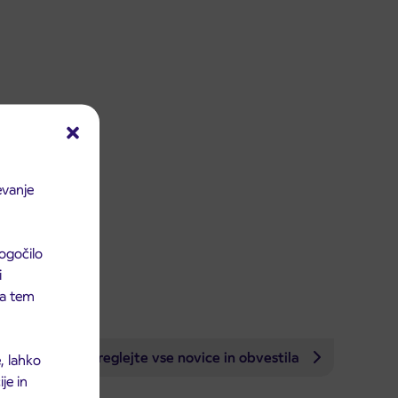
evanje
ogočilo
i
 na tem
Preglejte vse novice in obvestila
, lahko
je in