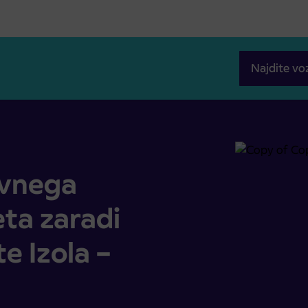
Najdite vo
aradi popolne zapore ceste Izola – Portorož
avnega
ta zaradi
e Izola –