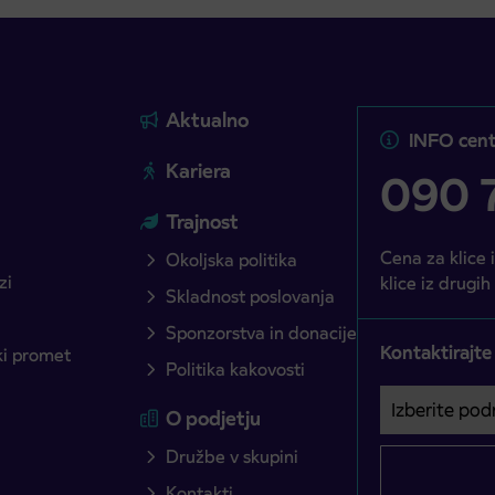
Aktualno
INFO cent
Kariera
090 7
Trajnost
Cena za klice 
Okoljska politika
zi
klice iz drugih
Skladnost poslovanja
Sponzorstva in donacije
Kontaktirajte
ški promet
Politika kakovosti
Izberite podro
Področje je o
O podjetju
Družbe v skupini
Kontakti