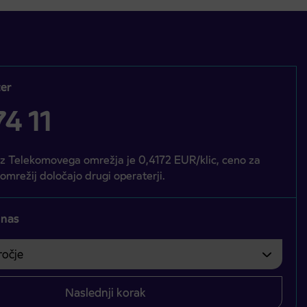
er
4 11
iz Telekomovega omrežja je 0,4172 EUR/klic, ceno za
 omrežij določajo drugi operaterji.
 nas
čje
bvezno izbrati.
Naslednji korak