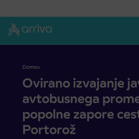
Skoči na vsebino
Domov
Ovirano izvajanje javnega avtobusnega prometa z
Ovirano izvajanje j
avtobusnega prome
popolne zapore cest
Portorož