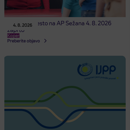
Prodajno mesto na AP Sežana 4. 8. 2026
4. 8. 2026
zaprto
Koper
Preberite objavo