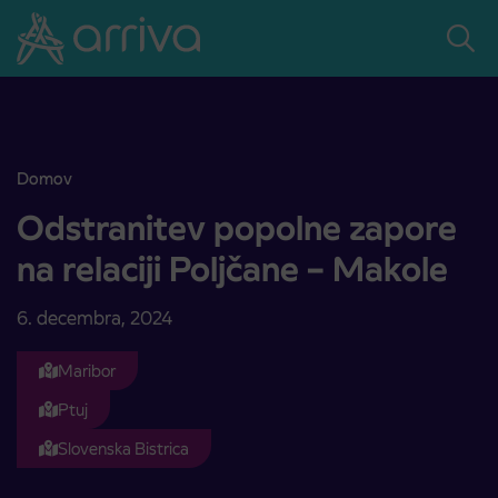
Skoči na vsebino
Domov
Odstranitev popolne zapore na relaciji Poljčane – Makole
Odstranitev popolne zapore
na relaciji Poljčane – Makole
6. decembra, 2024
Maribor
Ptuj
Slovenska Bistrica