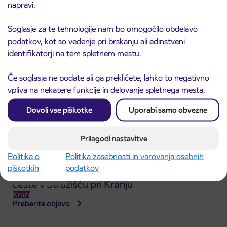
napravi.
Kranj
Preberite objavo
Soglasje za te tehnologije nam bo omogočilo obdelavo
podatkov, kot so vedenje pri brskanju ali edinstveni
identifikatorji na tem spletnem mestu.
Če soglasja ne podate ali ga prekličete, lahko to negativno
vpliva na nekatere funkcije in delovanje spletnega mesta.
Dovoli vse piškotke
Uporabi samo obvezne
Prilagodi nastavitve
Politika o
Politika zasebnosti in varovanja osebnih
piškotkih
podatkov
Obvestilo o popolni zapori dela Škofjeloške
31. 7. 2026
ceste v Stražišču pri Kranju
Kranj
Preberite objavo