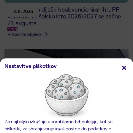
Predprodaja dijaških subvencioniranih IJPP
3. 8. 2026
vozovnic za šolsko leto 2026/2027 se začne
21. avgusta
Kranj
Preberite objavo
Nastavitve piškotkov
Za najboljšo izkušnjo uporabljamo tehnologije, kot so
Obvestilo o popolni zapori ceste
3. 8. 2026
piškotki, za shranjevanje in/ali dostop do podatkov o
ČEŠNJEVEK – TRATA