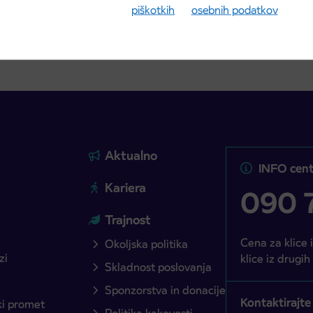
piškotkih
osebnih podatkov
Aktualno
INFO cent
Kariera
090 7
Trajnost
Cena za klice 
Okoljska politika
zi
klice iz drugih
Skladnost poslovanja
Sponzorstva in donacije
Kontaktirajte
ški promet