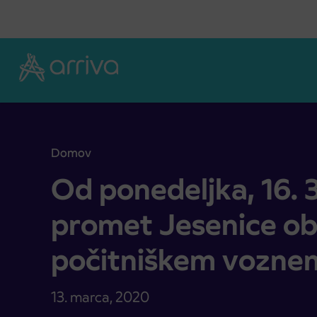
Skoči na vsebino
Domov
Od ponedeljka, 16. 3. 2020 mestni promet Jesen
Od ponedeljka, 16. 
promet Jesenice ob
počitniškem vozne
13. marca, 2020