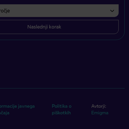
čje
bvezno izbrati.
Naslednji korak
ormacije javnega
Politika o
Avtorji:
ačaja
piškotkih
Emigma