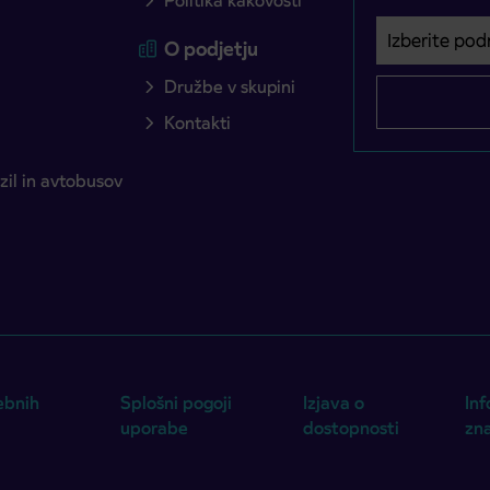
Politika kakovosti
Izberite podro
Področje je o
O podjetju
Družbe v skupini
Kontakti
il in avtobusov
ebnih
Splošni pogoji
Izjava o
Inf
uporabe
dostopnosti
zn