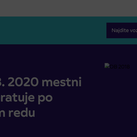
Najdite vo
ice obratuje po počitniškem voznem redu
3. 2020 mestni
ratuje po
m redu