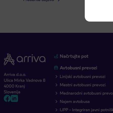
Načrtujte pot
Avtobusni prevozi
Arriva d.o.o.
Linijski avtobusni prevozi
Ulica Mirka Vadnova 8
Mestni avtobusni prevozi
4000 Kranj
Slovenija
Mednarodni avtobusni prevo
Najem avtobusa
IJPP – Integriran javni potni