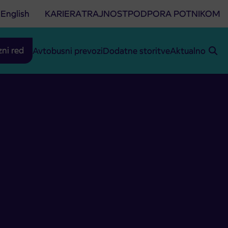
English
KARIERA
TRAJNOST
PODPORA POTNIKOM
zni red
Avtobusni prevozi
Dodatne storitve
Aktualno