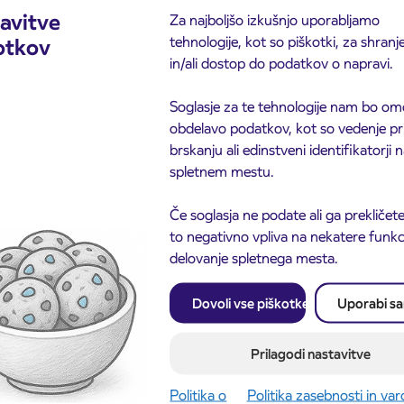
avitve
Za najboljšo izkušnjo uporabljamo
tehnologije, kot so piškotki, za shranj
otkov
in/ali dostop do podatkov o napravi.
Soglasje za te tehnologije nam bo om
obdelavo podatkov, kot so vedenje pr
brskanju ali edinstveni identifikatorji
spletnem mestu.
Če soglasja ne podate ali ga prekličete
to negativno vpliva na nekatere funkci
delovanje spletnega mesta.
Obvestilo o popolni zapo
3. 8. 2026
ceste ČEŠNJEVEK – TR
odaja dijaških
8. 2026
Dovoli vse piškotke
Uporabi s
Kranj
cioniranih IJPP
ic za šolsko leto
027 se začne 21.
Prilagodi nastavitve
ta
Politika o
Politika zasebnosti in va
ite objavo
Preberite objavo