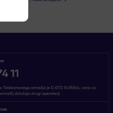
er
4 11
iz Telekomovega omrežja je 0,4172 EUR/klic, ceno za
 omrežij določajo drugi operaterji.
 nas