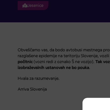
Jesenice
Obveščamo vas, da bodo avtobusi mestnega pro
razglašene epidemije na teritoriju Slovenije, vozil
počitnic
(vozni redi z oznako Š ne vozijo).
Tak vozn
izobraževalnih ustanovah ne bo pouka
.
Hvala za razumevanje.
Arriva Slovenija