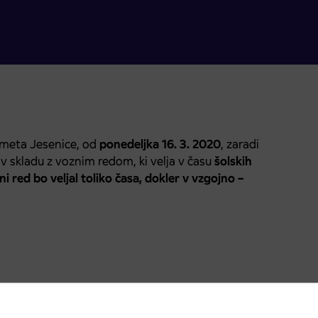
meta Jesenice, od
ponedeljka 16. 3. 2020
, zaradi
i v skladu z voznim redom, ki velja v času
šolskih
i red bo veljal toliko časa, dokler v vzgojno –