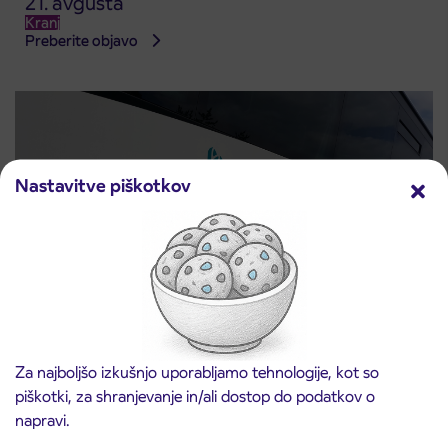
21. avgusta
Kranj
Preberite objavo
Nastavitve piškotkov
Obvestilo o popolni zapori ceste
3. 8. 2026
ČEŠNJEVEK – TRATA
Za najboljšo izkušnjo uporabljamo tehnologije, kot so
Kranj
piškotki, za shranjevanje in/ali dostop do podatkov o
Preberite objavo
napravi.