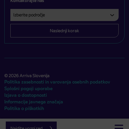
Kontaktirajte nas
Izberite področje
Področje je obvezno izbrati.
Naslednji korak
© 2026 Arriva Slovenija
Politika zasebnosti in varovanja osebnih podatkov
Splošni pogoji uporabe
Izjava o dostopnosti
Informacije javnega značaja
Politika o piškotkih
Avtorji:
Emigma
Najdite vozni red