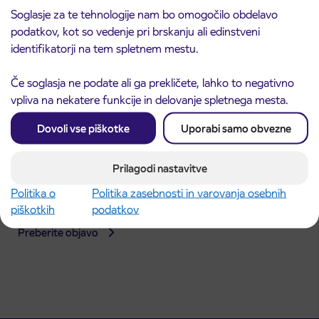
Soglasje za te tehnologije nam bo omogočilo obdelavo
podatkov, kot so vedenje pri brskanju ali edinstveni
identifikatorji na tem spletnem mestu.
Če soglasja ne podate ali ga prekličete, lahko to negativno
vpliva na nekatere funkcije in delovanje spletnega mesta.
Dovoli vse piškotke
Uporabi samo obvezne
Prilagodi nastavitve
Obvestilo o popolni zapori dela Škofjeloške
Politika o
Politika zasebnosti in varovanja osebnih
31. 7. 2026
ceste v Stražišču pri Kranju
piškotkih
podatkov
Kranj
Preberite objavo