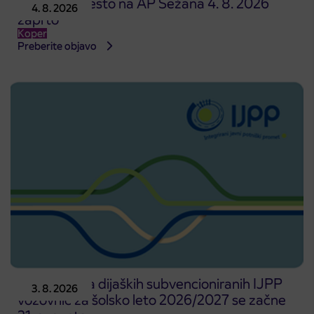
Prodajno mesto na AP Sežana 4. 8. 2026
4. 8. 2026
zaprto
Koper
Preberite objavo
Predprodaja dijaških subvencioniranih IJPP
3. 8. 2026
vozovnic za šolsko leto 2026/2027 se začne