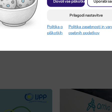
Dovoli vse piškotke
Uporabi s
Prilagodi nastavitve
Politika o
Politika zasebnosti in va
piškotkih
osebnih podatkov