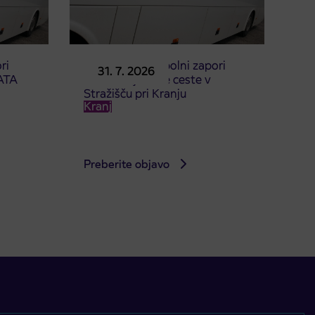
ri
Obvestilo o popolni zapori
31. 7. 2026
ATA
dela Škofjeloške ceste v
Stražišču pri Kranju
Kranj
Preberite objavo