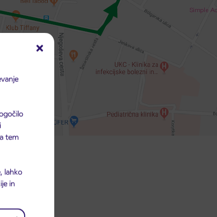
evanje
ogočilo
i
 na tem
, lahko
je in