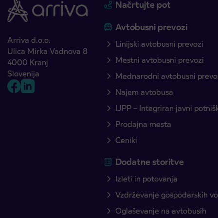
Načrtujte pot
Avtobusni prevozi
Arriva d.o.o.
Linijski avtobusni prevozi
Ulica Mirka Vadnova 8
Mestni avtobusni prevozi
4000 Kranj
Slovenija
Mednarodni avtobusni prevo
Najem avtobusa
IJPP – Integriran javni potni
Prodajna mesta
Ceniki
Dodatne storitve
Izleti in potovanja
Vzdrževanje gospodarskih voz
Oglaševanje na avtobusih