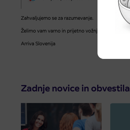
Zahvaljujemo se za razumevanje.
Želimo vam varno in prijetno vožnjo.
Arriva Slovenija
Zadnje novice in obvestila