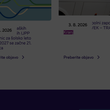
Obvestilo o popolni zapo
3. 8. 2026
ceste ČEŠNJEVEK – TR
odaja dijaških
8. 2026
Kranj
cioniranih IJPP
ic za šolsko leto
027 se začne 21.
ta
ite objavo
Preberite objavo