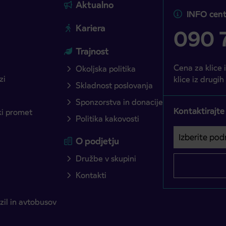
Aktualno
INFO cent
Kariera
090 7
Trajnost
Cena za klice 
Okoljska politika
zi
klice iz drugih
Skladnost poslovanja
Sponzorstva in donacije
Kontaktirajte
ški promet
Politika kakovosti
Izberite podro
Področje je o
O podjetju
Družbe v skupini
Kontakti
il in avtobusov