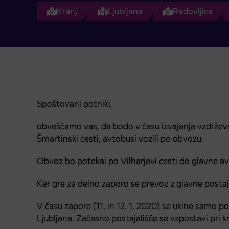
Kranj
Ljubljana
Radovljica
Spoštovani potniki,
obveščamo vas, da bodo v času izvajanja vzdržev
Šmartinski cesti, avtobusi vozili po obvozu.
Obvoz bo potekal po Vilharjevi cesti do glavne a
Ker gre za delno zaporo se prevoz z glavne postaj
V času zapore (11. in 12. 1. 2020) se ukine samo 
Ljubljana. Začasno postajališče se vzpostavi pri k