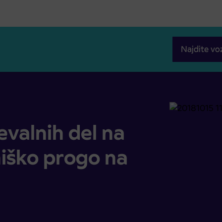
Najdite vo
ezniško progo na Šmartinski cesti
valnih del na
iško progo na