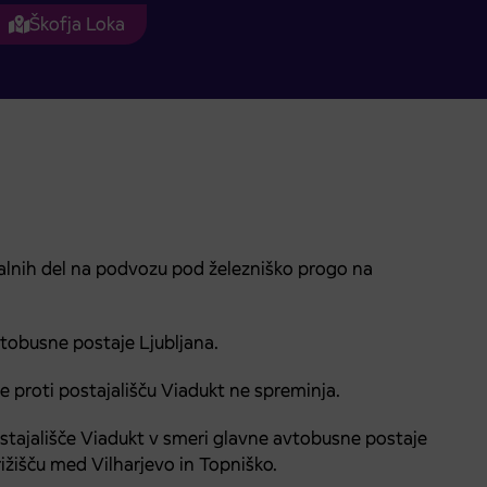
Škofja Loka
alnih del na podvozu pod železniško progo na
vtobusne postaje Ljubljana.
e proti postajališču Viadukt ne spreminja.
postajališče Viadukt v smeri glavne avtobusne postaje
rižišču med Vilharjevo in Topniško.