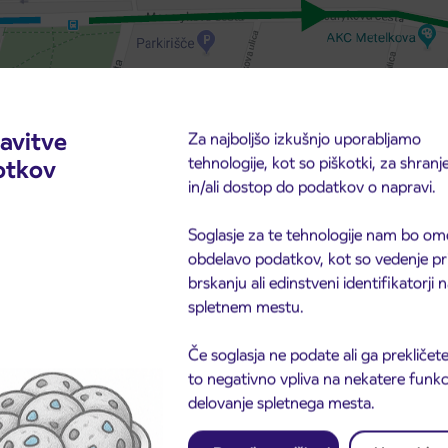
avitve
Za najboljšo izkušnjo uporabljamo
tehnologije, kot so piškotki, za shranj
otkov
in/ali dostop do podatkov o napravi.
Soglasje za te tehnologije nam bo om
obdelavo podatkov, kot so vedenje pr
brskanju ali edinstveni identifikatorji
spletnem mestu.
Če soglasja ne podate ali ga prekličete
to negativno vpliva na nekatere funkci
delovanje spletnega mesta.