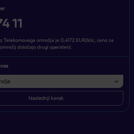
er
4 11
iz Telekomovega omrežja je 0,4172 EUR/klic, ceno za
 omrežij določajo drugi operaterji.
 nas
čje
bvezno izbrati.
Naslednji korak