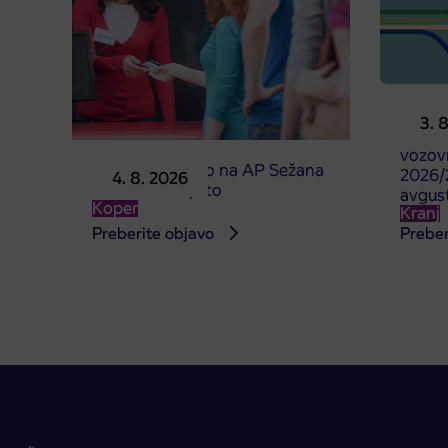
Predpr
3. 
subven
vozovn
Prodajno mesto na AP Sežana
2026/2
4. 8. 2026
4. 8. 2026 zaprto
avgus
Koper
Kranj
Preberite objavo
Preber