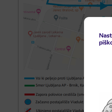
Nast
pišk