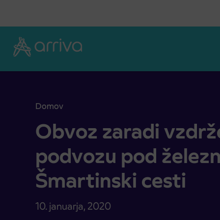
Skoči na vsebino
Domov
Obvoz zaradi vzdrževalnih del na podvozu pod žel
Obvoz zaradi vzdrže
podvozu pod železn
Šmartinski cesti
10. januarja, 2020