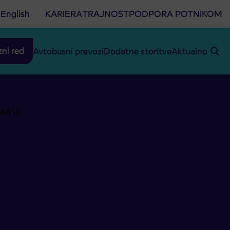
English
KARIERA
TRAJNOST
PODPORA POTNIKOM
zni red
Avtobusni prevozi
Dodatne storitve
Aktualno