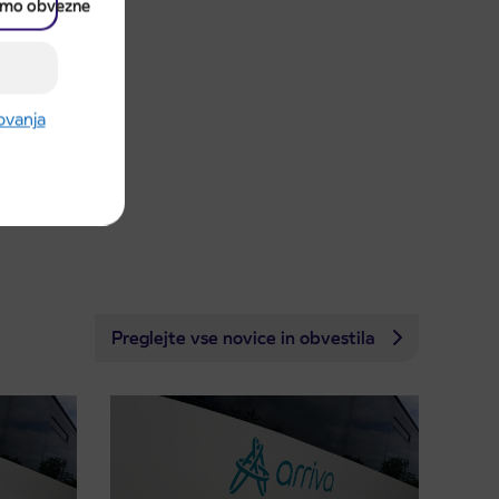
amo obvezne
rovanja
Preglejte vse novice in obvestila