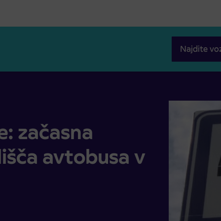
Najdite vo
išča avtobusa v Brunšviku
e: začasna
išča avtobusa v