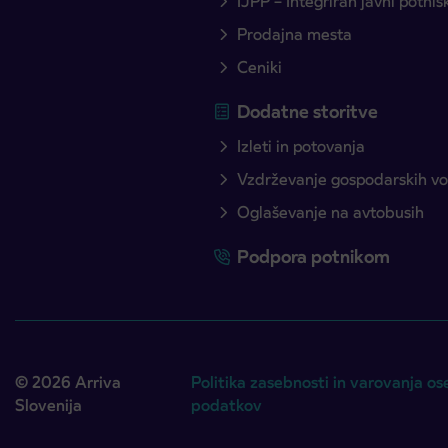
IJPP – Integriran javni potni
Prodajna mesta
Ceniki
Dodatne storitve
Izleti in potovanja
Vzdrževanje gospodarskih voz
Oglaševanje na avtobusih
Podpora potnikom
© 2026 Arriva
Politika zasebnosti in varovanja os
Slovenija
podatkov