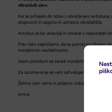
»Brunšvik obr«
.
Ker je prihajalo do težav z obračanjem avtobusa, 
dogovorili in zagotovili ustrezno obračališče.
Avtobus se bo ustavljal in obračal v neposredni bliž
Prav tako naprošamo, da se potniki na izbrano po
morebitnim nevšečnostim.
Vsem potnikom se zaradi morebitnih nevšečnosti
Nast
pišk
Za razumevanje se vam zahvaljujemo.
Želimo vam varno in prijetno vožnjo.
Arriva