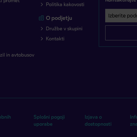
ški promet
Politika kakovosti
Izberite podro
Področje je o
O podjetju
Družbe v skupini
Kontakti
il in avtobusov
ebnih
Splošni pogoji
Izjava o
Inf
uporabe
dostopnosti
zn