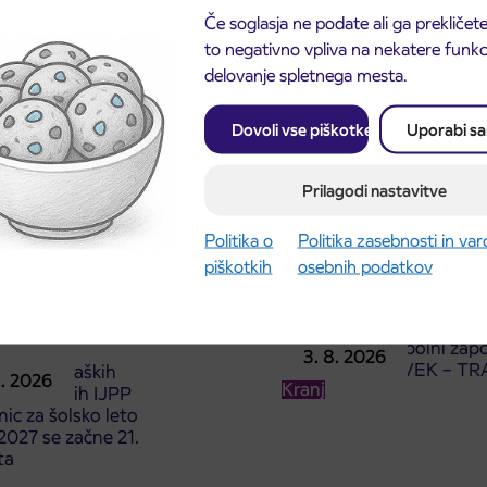
Če soglasja ne podate ali ga prekličete
to negativno vpliva na nekatere funkci
delovanje spletnega mesta.
Dovoli vse piškotke
Uporabi s
Prilagodi nastavitve
Politika o
Politika zasebnosti in va
piškotkih
osebnih podatkov
Obvestilo o popolni zapo
3. 8. 2026
ceste ČEŠNJEVEK – TR
odaja dijaških
8. 2026
Kranj
cioniranih IJPP
ic za šolsko leto
027 se začne 21.
ta