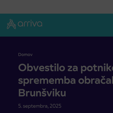
Skoči na vsebino
Domov
Obvestilo za potnike: začasna sprememba obračal
Obvestilo za potnik
sprememba obračal
Brunšviku
5. septembra, 2025