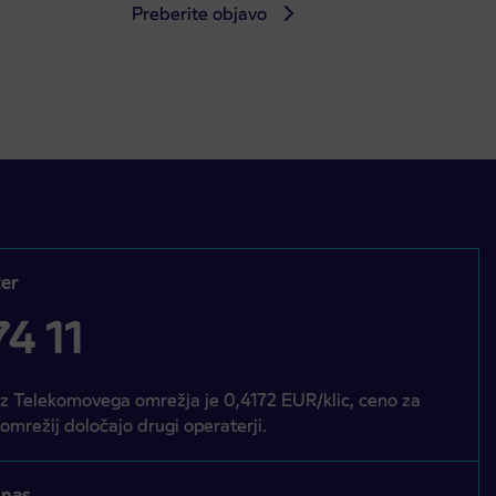
Preberite objavo
er
4 11
iz Telekomovega omrežja je 0,4172 EUR/klic, ceno za
 omrežij določajo drugi operaterji.
 nas