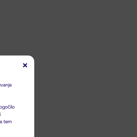
evanje
ogočilo
i
 na tem