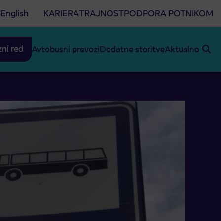
English
KARIERA
TRAJNOST
PODPORA POTNIKOM
zni red
Avtobusni prevozi
Dodatne storitve
Aktualno