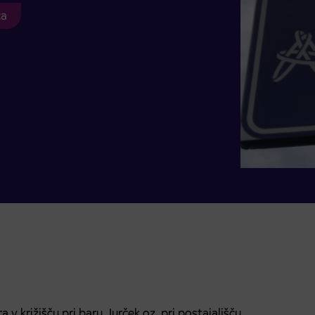
ca
v križišču pri baru Jurček oz. pri postajališču