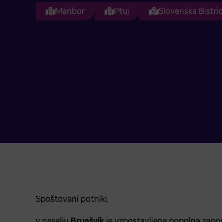
Maribor
Ptuj
Slovenska Bistri
Spoštovani potniki,
v naselju
Brunšvik
je vzpostavljena popolna zapora 