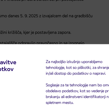
smo danes 5. 9. 2025 z izvajalcem del na gradbišču
ini križišča, kjer je postavljena zapora.
stajališče odpravijo pravočasno in se izognejo
 opravičujemo.
avitve
Za najboljšo izkušnjo uporabljamo
tehnologije, kot so piškotki, za shranj
otkov
in/ali dostop do podatkov o napravi.
Soglasje za te tehnologije nam bo om
obdelavo podatkov, kot so vedenje pr
brskanju ali edinstveni identifikatorji
spletnem mestu.