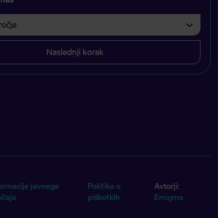
čje
bvezno izbrati.
Naslednji korak
ormacije javnega
Politika o
Avtorji:
ačaja
piškotkih
Emigma