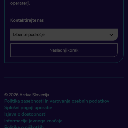
operaterji.
Kontaktirajte nas
Izberite področje
Področje je obvezno izbrati.
Naslednji korak
© 2026 Arriva Slovenija
Politika zasebnosti in varovanja osebnih podatkov
Splošni pogoji uporabe
Izjava o dostopnosti
Informacije javnega značaja
Politika o piškotkih