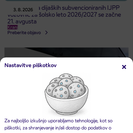
Predprodaja dijaških subvencioniranih IJPP
3. 8. 2026
vozovnic za šolsko leto 2026/2027 se začne
21. avgusta
Kranj
Preberite objavo
Nastavitve piškotkov
Za najboljšo izkušnjo uporabljamo tehnologije, kot so
Obvestilo o popolni zapori ceste
3. 8. 2026
piškotki, za shranjevanje in/ali dostop do podatkov o
ČEŠNJEVEK – TRATA