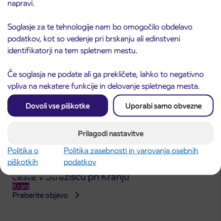
napravi.
Kranj
Preberite objavo
Soglasje za te tehnologije nam bo omogočilo obdelavo
podatkov, kot so vedenje pri brskanju ali edinstveni
identifikatorji na tem spletnem mestu.
Če soglasja ne podate ali ga prekličete, lahko to negativno
vpliva na nekatere funkcije in delovanje spletnega mesta.
Dovoli vse piškotke
Uporabi samo obvezne
Prilagodi nastavitve
Politika o
Politika zasebnosti in varovanja osebnih
piškotkih
podatkov
Obvestilo o popolni zapori dela Škofjeloške
31. 7. 2026
ceste v Stražišču pri Kranju
Kranj
Preberite objavo