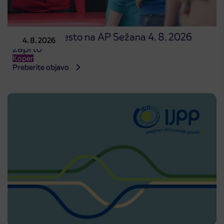
Prodajno mesto na AP Sežana 4. 8. 2026
4. 8. 2026
zaprto
Koper
Preberite objavo