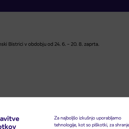
 Bistrici v obdobju od 24. 6. – 20. 8. zaprta.
avitve
Za najboljšo izkušnjo uporabljamo
tehnologije, kot so piškotki, za shranj
otkov