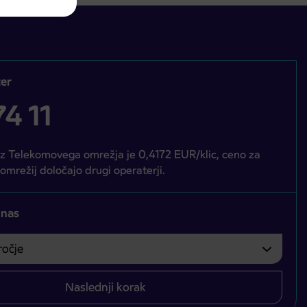
er
4 11
iz Telekomovega omrežja je 0,4172 EUR/klic, ceno za
 omrežij določajo drugi operaterji.
 nas
čje
bvezno izbrati.
Naslednji korak