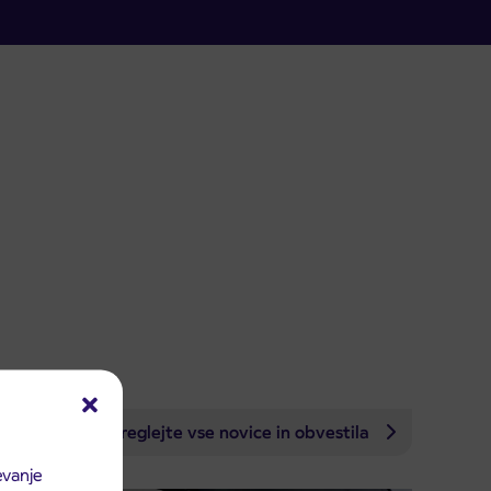
Preglejte vse novice in obvestila
evanje