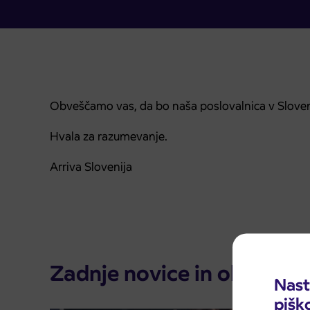
Obveščamo vas, da bo naša poslovalnica v Slovenski
Hvala za razumevanje.
Arriva Slovenija
Zadnje novice in obvestila
Nast
pišk