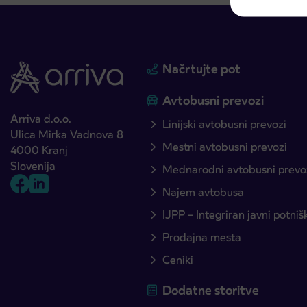
Načrtujte pot
Avtobusni prevozi
Arriva d.o.o.
Linijski avtobusni prevozi
Ulica Mirka Vadnova 8
Mestni avtobusni prevozi
4000 Kranj
Slovenija
Mednarodni avtobusni prevo
Najem avtobusa
IJPP – Integriran javni potni
Prodajna mesta
Ceniki
Dodatne storitve