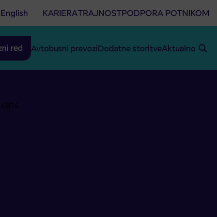
English
KARIERA
TRAJNOST
PODPORA POTNIKOM
zni red
Avtobusni prevozi
Dodatne storitve
Aktualno