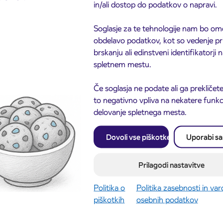
in/ali dostop do podatkov o napravi.
Soglasje za te tehnologije nam bo om
obdelavo podatkov, kot so vedenje pr
brskanju ali edinstveni identifikatorji
spletnem mestu.
Če soglasja ne podate ali ga prekličete
Obvestilo o popolni zapo
3. 8. 2026
to negativno vpliva na nekatere funkci
ceste ČEŠNJEVEK – TR
odaja dijaških
8. 2026
Kranj
delovanje spletnega mesta.
cioniranih IJPP
ic za šolsko leto
027 se začne 21.
Dovoli vse piškotke
Uporabi s
ta
ite objavo
Preberite objavo
Prilagodi nastavitve
Politika o
Politika zasebnosti in va
piškotkih
osebnih podatkov