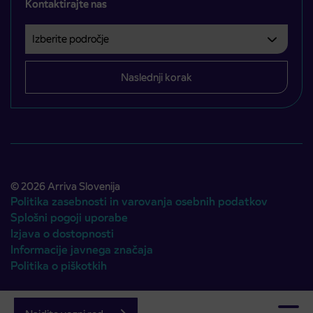
Kontaktirajte nas
Izberite področje
Področje je obvezno izbrati.
Naslednji korak
© 2026 Arriva Slovenija
Politika zasebnosti in varovanja osebnih podatkov
Splošni pogoji uporabe
Izjava o dostopnosti
Informacije javnega značaja
Politika o piškotkih
Avtorji:
Emigma