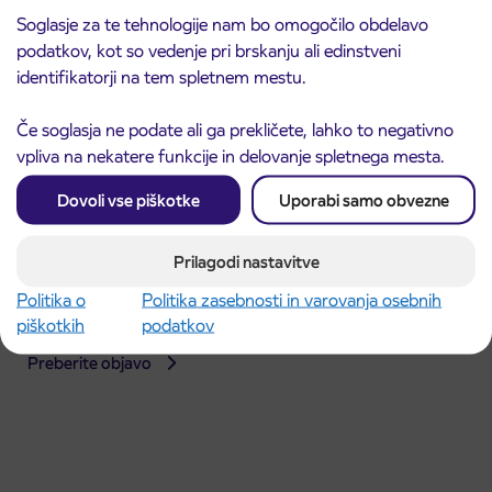
Soglasje za te tehnologije nam bo omogočilo obdelavo
podatkov, kot so vedenje pri brskanju ali edinstveni
identifikatorji na tem spletnem mestu.
Če soglasja ne podate ali ga prekličete, lahko to negativno
vpliva na nekatere funkcije in delovanje spletnega mesta.
Dovoli vse piškotke
Uporabi samo obvezne
Prilagodi nastavitve
Obvestilo o popolni zapori dela Škofjeloške
Politika o
Politika zasebnosti in varovanja osebnih
31. 7. 2026
ceste v Stražišču pri Kranju
piškotkih
podatkov
Kranj
Preberite objavo