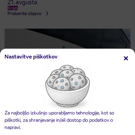
21. avgusta
Kranj
Preberite objavo
Nastavitve piškotkov
Obvestilo o popolni zapori ceste
3. 8. 2026
ČEŠNJEVEK – TRATA
Za najboljšo izkušnjo uporabljamo tehnologije, kot so
Kranj
piškotki, za shranjevanje in/ali dostop do podatkov o
Preberite objavo
napravi.