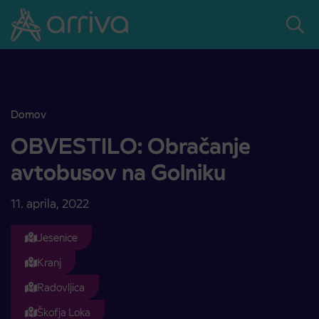
Skoči na vsebino
Domov
OBVESTILO: Obračanje avtobusov na Golniku
OBVESTILO: Obračanje
avtobusov na Golniku
11. aprila, 2022
Jesenice
Kranj
Radovljica
Škofja Loka