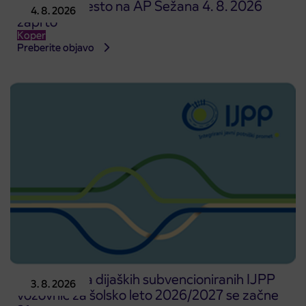
Prodajno mesto na AP Sežana 4. 8. 2026
4. 8. 2026
zaprto
Koper
Preberite objavo
Predprodaja dijaških subvencioniranih IJPP
3. 8. 2026
vozovnic za šolsko leto 2026/2027 se začne