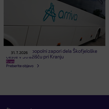
Obvestilo o popolni zapori dela Škofjeloške
31. 7. 2026
ceste v Stražišču pri Kranju
Kranj
Preberite objavo