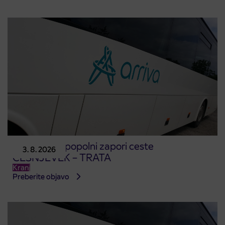
Obvestilo o popolni zapori ceste
3. 8. 2026
ČEŠNJEVEK – TRATA
Kranj
Preberite objavo