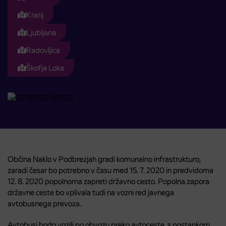
Kranj
Ljubljana
Radovljica
Škofja Loka
Občina Naklo v Podbrezjah gradi komunalno infrastrukturo,
zaradi česar bo potrebno v času med 15. 7. 2020 in predvidoma
12. 8. 2020 popolnoma zapreti državno cesto. Popolna zapora
državne ceste bo vplivala tudi na vozni red javnega
avtobusnega prevoza.
Avtobusi bodo vozili po obvozu preko avtoceste, s postankom