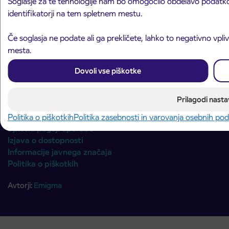
Soglasje za te tehnologije nam bo omogočilo obdelavo podatkov,
identifikatorji na tem spletnem mestu.
Naslednji korak
Če soglasja ne podate ali ga prekličete, lahko to negativno vpli
mesta.
Dovoli vse piškotke
Prilagodi nasta
© 2026 Arriva Slovenija
Politika zasebnosti in varovanja osebnih podatkov
Politika o piškotkih
Politika zasebnosti in varovanja osebnih po
Splošni pogoji uporabe
Izjava o dostopnosti
Informacije javnega značaja
Politika o piškotkih
Avtorji:
Emigma