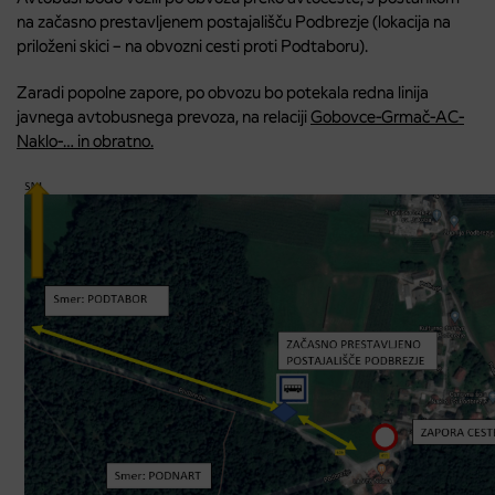
na začasno prestavljenem postajališču Podbrezje (lokacija na
priloženi skici – na obvozni cesti proti Podtaboru).
Zaradi popolne zapore, po obvozu bo potekala redna linija
javnega avtobusnega prevoza, na relaciji
Gobovce-Grmač-AC-
Naklo-… in obratno.