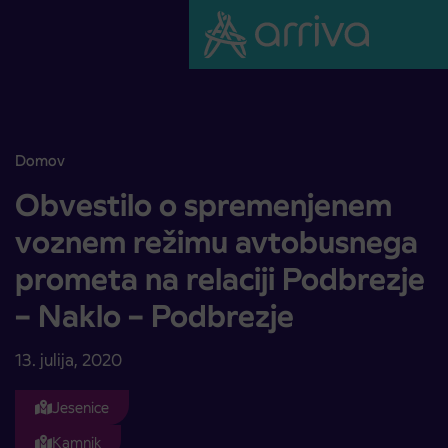
Skoči na vsebino
Domov
Obvestilo o spremenjenem voznem režimu avtobusnega prometa na 
Obvestilo o spremenjenem
voznem režimu avtobusnega
prometa na relaciji Podbrezje
– Naklo – Podbrezje
13. julija, 2020
Jesenice
Kamnik