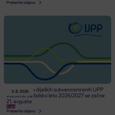
Preberite objavo
Predprodaja dijaških subvencioniranih IJPP
3. 8. 2026
vozovnic za šolsko leto 2026/2027 se začne
21. avgusta
Kranj
Preberite objavo