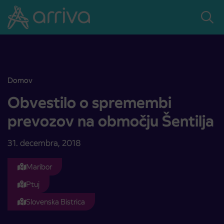
Skoči na vsebino
Domov
Obvestilo o spremembi prevozov na območju Šentilja
Obvestilo o spremembi
prevozov na območju Šentilja
31. decembra, 2018
Maribor
Ptuj
Slovenska Bistrica