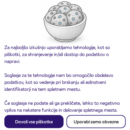
vozovnic za šolsko leto 2026/2027 se začne
21. avgusta
Kranj
Preberite objavo
Za najboljšo izkušnjo uporabljamo tehnologije, kot so
piškotki, za shranjevanje in/ali dostop do podatkov o
napravi.
Soglasje za te tehnologije nam bo omogočilo obdelavo
podatkov, kot so vedenje pri brskanju ali edinstveni
identifikatorji na tem spletnem mestu.
Če soglasja ne podate ali ga prekličete, lahko to negativno
Obvestilo o popolni zapori ceste
vpliva na nekatere funkcije in delovanje spletnega mesta.
3. 8. 2026
ČEŠNJEVEK – TRATA
Dovoli vse piškotke
Uporabi samo obvezne
Kranj
Preberite objavo