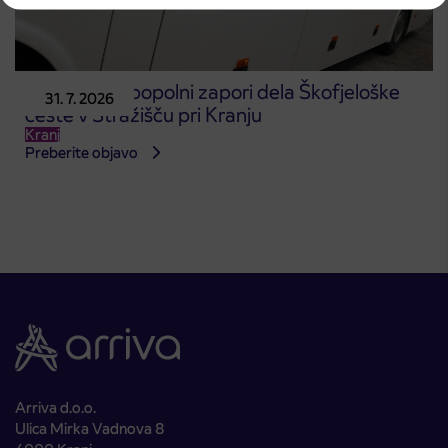
Obvestilo o popolni zapori dela Škofjeloške
31. 7. 2026
ceste v Stražišču pri Kranju
Kranj
Preberite objavo
Arriva d.o.o.
Ulica Mirka Vadnova 8