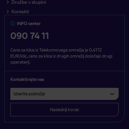
Družbe v skupini
Kontakti
INFO center
090 74 11
Cena za klice iz Telekomovega omrežja je 0,4172
EUR/klic, ceno za klice iz drugih omrežij določajo drugi
operaterji.
Kontaktirajte nas
Izberite področje
Področje je obvezno izbrati.
Naslednji korak