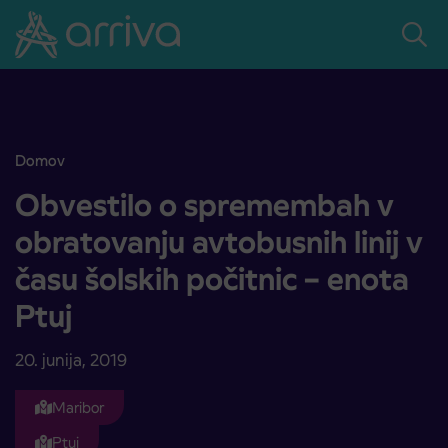
Skoči na vsebino
Domov
Obvestilo o spremembah v obratovanju avtobusnih linij v času šolsk
Obvestilo o spremembah v
obratovanju avtobusnih linij v
času šolskih počitnic – enota
Ptuj
20. junija, 2019
Maribor
Ptuj