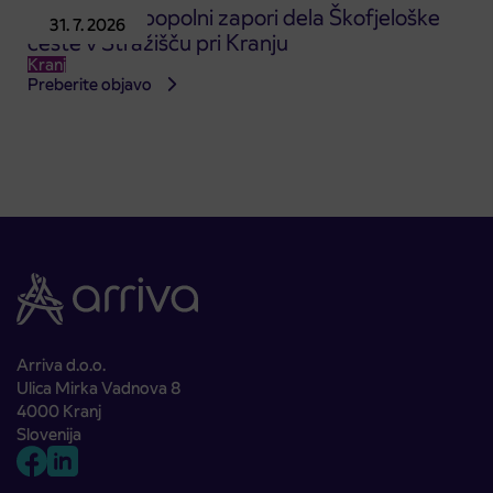
Obvestilo o popolni zapori dela Škofjeloške
31. 7. 2026
ceste v Stražišču pri Kranju
Kranj
Preberite objavo
Arriva d.o.o.
Ulica Mirka Vadnova 8
4000 Kranj
Slovenija