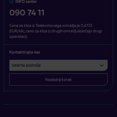
INFO center
090 74 11
Cena za klice iz Telekomovega omrežja je 0,4172
EUR/klic, ceno za klice iz drugih omrežij določajo drugi
operaterji.
Kontaktirajte nas
Izberite področje
Področje je obvezno izbrati.
Naslednji korak