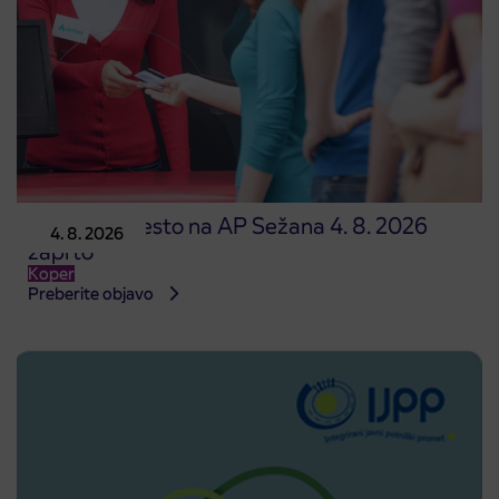
Prodajno mesto na AP Sežana 4. 8. 2026
4. 8. 2026
zaprto
Koper
Preberite objavo