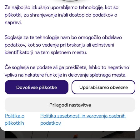
Za najboljšo izkušnjo uporabljamo tehnologije, kot so
piškotki, za shranjevanje in/ali dostop do podatkov o
napravi.
Obvestilo o popolni zapori ceste
3. 8. 2026
ČEŠNJEVEK – TRATA
Soglasje za te tehnologije nam bo omogočilo obdelavo
Kranj
podatkov, kot so vedenje pri brskanju ali edinstveni
Preberite objavo
identifikatorji na tem spletnem mestu.
Če soglasja ne podate ali ga prekličete, lahko to negativno
vpliva na nekatere funkcije in delovanje spletnega mesta.
Dovoli vse piškotke
Uporabi samo obvezne
Prilagodi nastavitve
Politika o
Politika zasebnosti in varovanja osebnih
piškotkih
podatkov