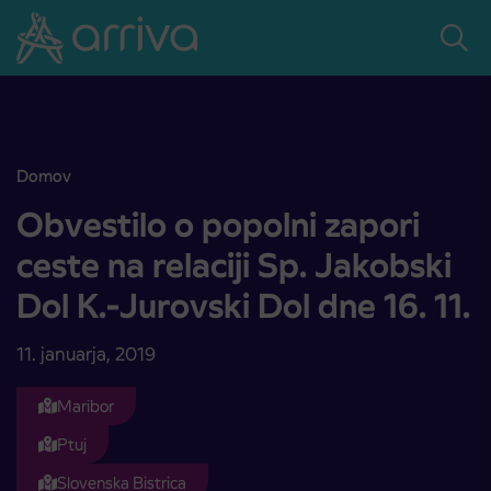
Skoči na vsebino
Domov
Obvestilo o popolni zapori ceste na relaciji Sp. Jakobski Dol K.-Jurov
Obvestilo o popolni zapori
ceste na relaciji Sp. Jakobski
Dol K.-Jurovski Dol dne 16. 11.
11. januarja, 2019
Maribor
Ptuj
Slovenska Bistrica