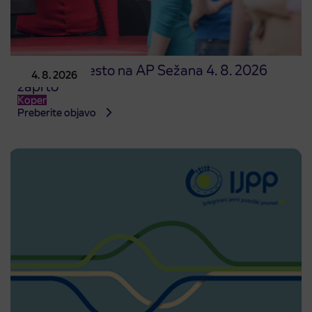
Prodajno mesto na AP Sežana 4. 8. 2026
4. 8. 2026
zaprto
Koper
Preberite objavo