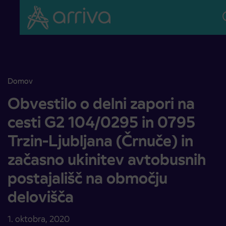
Skoči na vsebino
Domov
Obvestilo o delni zapori na cesti G2 104/0295 in 0795 Trzin-Ljublja
Obvestilo o delni zapori na
cesti G2 104/0295 in 0795
Trzin-Ljubljana (Črnuče) in
začasno ukinitev avtobusnih
postajališč na območju
delovišča
1. oktobra, 2020