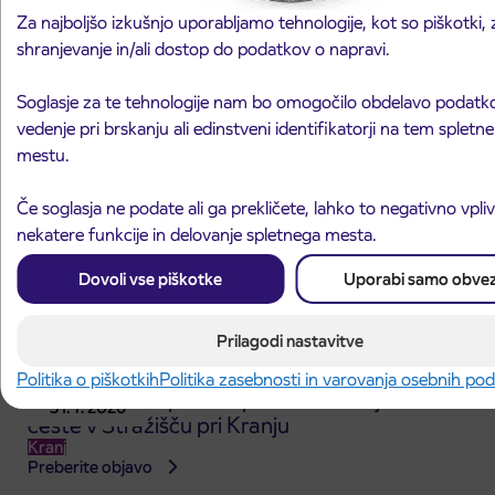
3. 8. 2026
ČEŠNJEVEK – TRATA
Za najboljšo izkušnjo uporabljamo tehnologije, kot so piškotki, 
Kranj
shranjevanje in/ali dostop do podatkov o napravi.
Preberite objavo
Soglasje za te tehnologije nam bo omogočilo obdelavo podatko
vedenje pri brskanju ali edinstveni identifikatorji na tem spletn
mestu.
Če soglasja ne podate ali ga prekličete, lahko to negativno vpli
nekatere funkcije in delovanje spletnega mesta.
Dovoli vse piškotke
Uporabi samo obve
Prilagodi nastavitve
Politika o piškotkih
Politika zasebnosti in varovanja osebnih po
Obvestilo o popolni zapori dela Škofjeloške
31. 7. 2026
ceste v Stražišču pri Kranju
Kranj
Preberite objavo