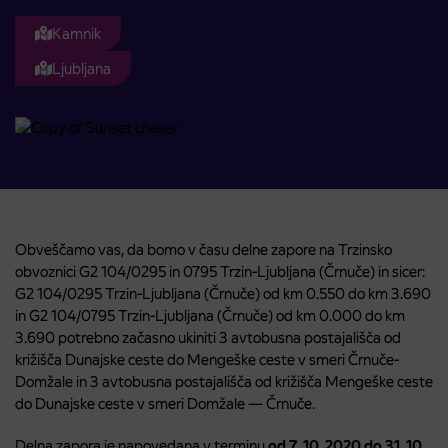
Kamnik
Ljubljana
Obveščamo vas, da bomo v času delne zapore na Trzinsko
obvoznici G2 104/0295 in 0795 Trzin-Ljubljana (Črnuče) in sicer:
G2 104/0295 Trzin-Ljubljana (Črnuče) od km 0.550 do km 3.690
in G2 104/0795 Trzin-Ljubljana (Črnuče) od km 0.000 do km
3.690 potrebno začasno ukiniti 3 avtobusna postajališča od
križišča Dunajske ceste do Mengeške ceste v smeri Črnuče-
Domžale in 3 avtobusna postajališča od križišča Mengeške ceste
do Dunajske ceste v smeri Domžale — Črnuče.
Delna zapora je napovedana v terminu
od 7. 10. 2020 do 31. 10.