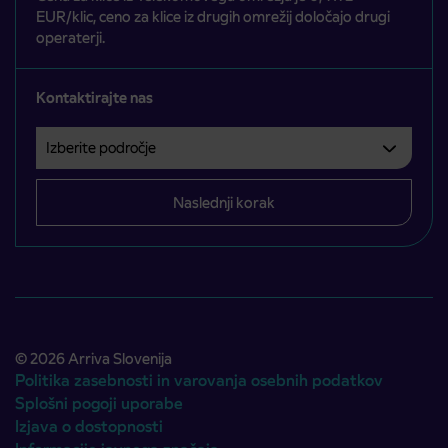
EUR/klic, ceno za klice iz drugih omrežij določajo drugi
operaterji.
Kontaktirajte nas
Izberite področje
Področje je obvezno izbrati.
Naslednji korak
© 2026 Arriva Slovenija
Politika zasebnosti in varovanja osebnih podatkov
Splošni pogoji uporabe
Izjava o dostopnosti