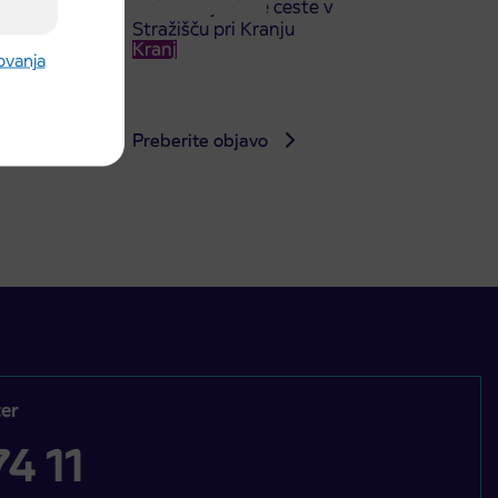
ATA
dela Škofjeloške ceste v
Stražišču pri Kranju
Kranj
rovanja
Preberite objavo
er
4 11