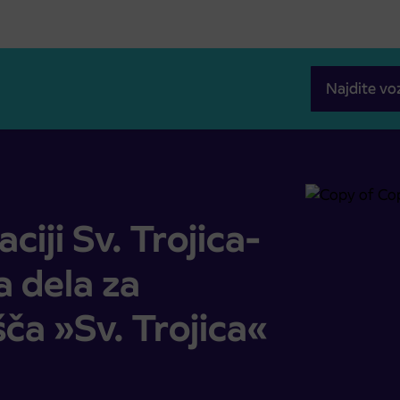
Najdite vo
čena dela za rekonstrukcijo križišča »Sv. Trojica«
iji Sv. Trojica-
a dela za
šča »Sv. Trojica«