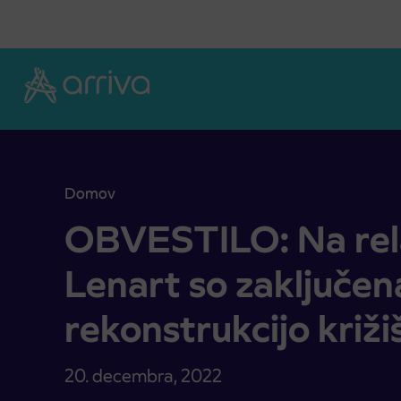
Skoči na vsebino
Domov
OBVESTILO: Na relaciji Sv. Trojica-Lenart so zaklju
OBVESTILO: Na relac
Lenart so zaključen
rekonstrukcijo križi
20. decembra, 2022