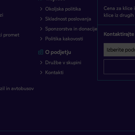
Cena za klice 
Okoljska politika
zi
klice iz drugih
Skladnost poslovanja
Sponzorstva in donacije
Kontaktirajte
ški promet
Politika kakovosti
Izberite podro
Področje je o
O podjetju
Družbe v skupini
Kontakti
il in avtobusov