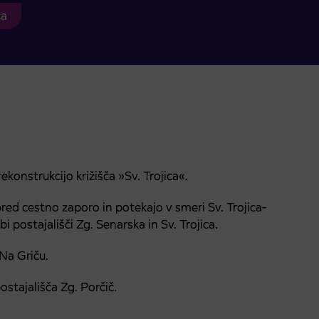
ca
rekonstrukcijo križišča »Sv. Trojica«.
pred cestno zaporo in potekajo v smeri Sv. Trojica-
postajališči Zg. Senarska in Sv. Trojica.
 Na Griču.
ostajališča Zg. Porčič.