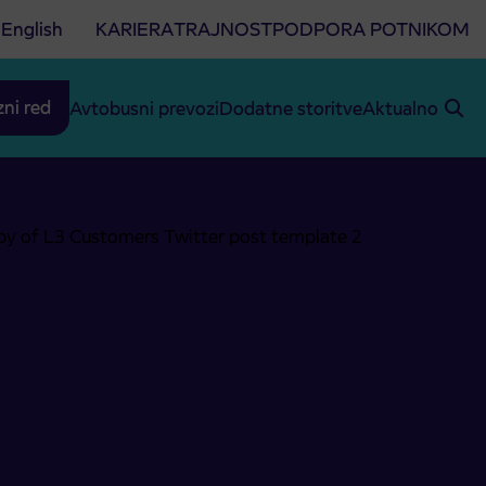
English
KARIERA
TRAJNOST
PODPORA POTNIKOM
zni red
Avtobusni prevozi
Dodatne storitve
Aktualno