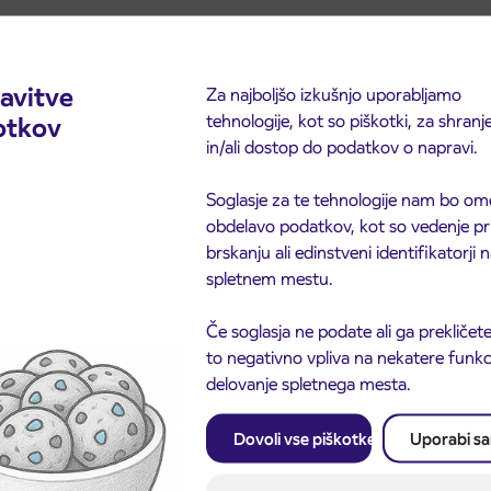
avitve
Za najboljšo izkušnjo uporabljamo
tehnologije, kot so piškotki, za shranj
otkov
in/ali dostop do podatkov o napravi.
Soglasje za te tehnologije nam bo om
obdelavo podatkov, kot so vedenje pr
brskanju ali edinstveni identifikatorji
spletnem mestu.
Če soglasja ne podate ali ga prekličete
to negativno vpliva na nekatere funkci
delovanje spletnega mesta.
Dovoli vse piškotke
Uporabi s
Obvestilo o popolni zapo
3. 8. 2026