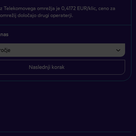
iz Telekomovega omrežja je 0,4172 EUR/klic, ceno za
 omrežij določajo drugi operaterji.
 nas
čje
bvezno izbrati.
Naslednji korak