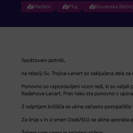
Maribor
Ptuj
Slovenska Bistri
Spoštovani potniki,
na relaciji Sv. Trojica-Lenart so zaključena dela za 
Ponovno so vzpostavljeni vozni redi, ki so veljali 
Radehova-Lenart. Prav tako sta ponovno v uporabi 
Z odprtjem križišča se ukine začasno postajališče
Za linije v in iz smeri Osek/Sl.G se ukine uporaba p
Želimo vam varno in prijetno vožnjo.