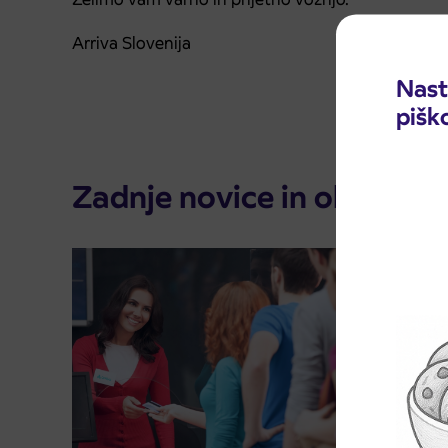
Arriva Slovenija
Nast
pišk
Zadnje novice in obvestila