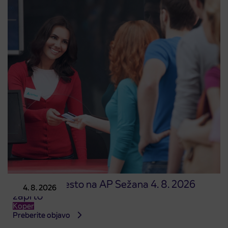
Prodajno mesto na AP Sežana 4. 8. 2026
4. 8. 2026
zaprto
Koper
Preberite objavo