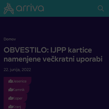
Skoči na vsebino
Domov
OBVESTILO: IJPP kartice namenjene večkratni uporabi
OBVESTILO: IJPP kartice
namenjene večkratni uporabi
22. junija, 2022
Jesenice
Kamnik
Koper
Kranj