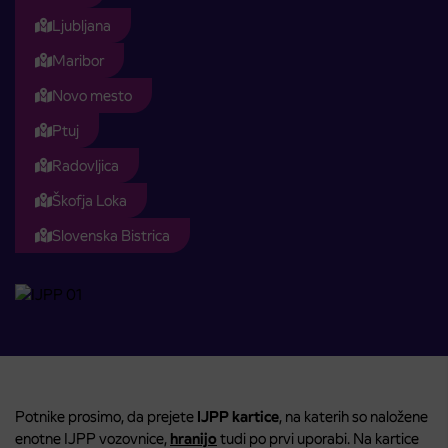
Ljubljana
Maribor
Novo mesto
Ptuj
Radovljica
Škofja Loka
Slovenska Bistrica
Potnike prosimo, da prejete
IJPP kartice
, na katerih so naložene
enotne IJPP vozovnice,
hranijo
tudi po prvi uporabi. Na kartice