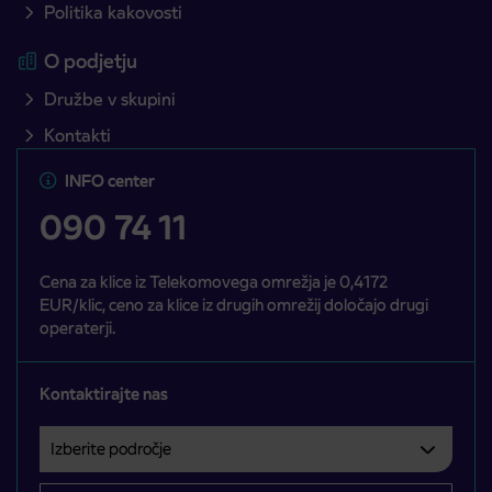
Politika kakovosti
O podjetju
Družbe v skupini
Kontakti
INFO center
090 74 11
Cena za klice iz Telekomovega omrežja je 0,4172
EUR/klic, ceno za klice iz drugih omrežij določajo drugi
operaterji.
Kontaktirajte nas
Izberite področje
Področje je obvezno izbrati.