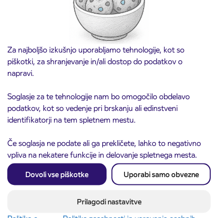
Za najboljšo izkušnjo uporabljamo tehnologije, kot so
piškotki, za shranjevanje in/ali dostop do podatkov o
napravi.
Soglasje za te tehnologije nam bo omogočilo obdelavo
podatkov, kot so vedenje pri brskanju ali edinstveni
identifikatorji na tem spletnem mestu.
Obvestilo o popolni zapori ceste
3. 8. 2026
ČEŠNJEVEK – TRATA
Če soglasja ne podate ali ga prekličete, lahko to negativno
Kranj
Preberite objavo
vpliva na nekatere funkcije in delovanje spletnega mesta.
Dovoli vse piškotke
Uporabi samo obvezne
Prilagodi nastavitve