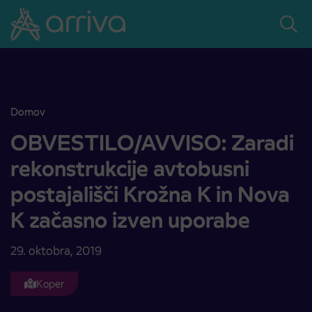
Skoči na vsebino
Domov
OBVESTILO/AVVISO: Zaradi rekonstrukcije avtobusni postajališči 
OBVESTILO/AVVISO: Zaradi
rekonstrukcije avtobusni
postajališči Krožna K in Nova
K začasno izven uporabe
29. oktobra, 2019
Koper