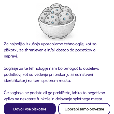
Predprodaja dijaških subvencioniranih IJPP
3. 8. 2026
vozovnic za šolsko leto 2026/2027 se začne
21. avgusta
Kranj
Preberite objavo
Za najboljšo izkušnjo uporabljamo tehnologije, kot so
piškotki, za shranjevanje in/ali dostop do podatkov o
napravi.
Soglasje za te tehnologije nam bo omogočilo obdelavo
podatkov, kot so vedenje pri brskanju ali edinstveni
identifikatorji na tem spletnem mestu.
Če soglasja ne podate ali ga prekličete, lahko to negativno
vpliva na nekatere funkcije in delovanje spletnega mesta.
Obvestilo o popolni zapori ceste
3. 8. 2026
ČEŠNJEVEK – TRATA
Dovoli vse piškotke
Uporabi samo obvezne
Kranj