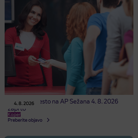
Prodajno mesto na AP Sežana 4. 8. 2026
4. 8. 2026
zaprto
Koper
Preberite objavo