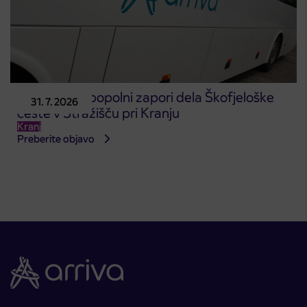
Obvestilo o popolni zapori dela Škofjeloške
31. 7. 2026
ceste v Stražišču pri Kranju
Kranj
Preberite objavo