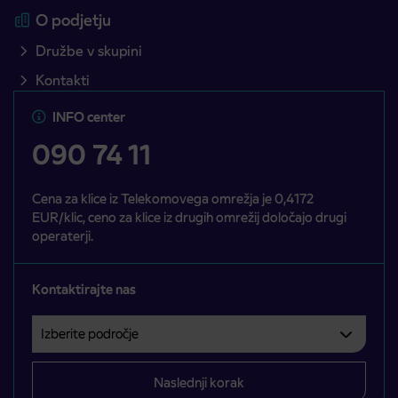
O podjetju
Družbe v skupini
Kontakti
INFO center
090 74 11
Cena za klice iz Telekomovega omrežja je 0,4172
EUR/klic, ceno za klice iz drugih omrežij določajo drugi
operaterji.
Kontaktirajte nas
Izberite področje
Področje je obvezno izbrati.
Naslednji korak