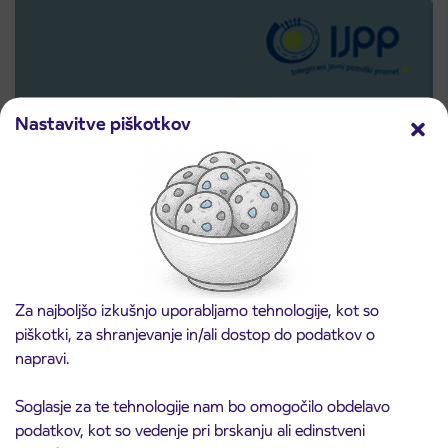
Nastavitve piškotkov
Predprodaja dijaških subvencioniranih IJPP
3. 8. 2026
vozovnic za šolsko leto 2026/2027 se začne
Za najboljšo izkušnjo uporabljamo tehnologije, kot so
21. avgusta
piškotki, za shranjevanje in/ali dostop do podatkov o
Kranj
napravi.
Preberite objavo
Soglasje za te tehnologije nam bo omogočilo obdelavo
podatkov, kot so vedenje pri brskanju ali edinstveni