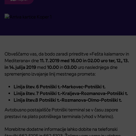
Obveščamo vas, da bodo zaradi prireditve »Fešta kalamarov in
Mediterana« dne
11. 7. 2019 med 16.00 in 02.00 uro ter, 12., 13.
in 14. julija 2019
med
10.00
in
03.00
uro naslednjega dne
spremenjeno izvajanje linij mestnega prometa:
Linija štev. 6 Potniški t.-Markovec-Potniški t.
Linija štev. 7 Potniški t.-Kraljeva-Rozmanova-Potniški t.
Linija štev.8 Potniški t.-Rozmanova-Olmo-Potniški t.
Avtobusno postajališče Potniški terminal se v času zapore
prestavi na plato potniškega terminala (vhod v Marino).
Morebitne dodatne informacije lahko dobite na telefonski
številki 662-5105 in 662-5103. Želimo vam varno in udobno