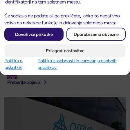
identifikatorji na tem spletnem mestu.
Če soglasja ne podate ali ga prekličete, lahko to negativno
vpliva na nekatere funkcije in delovanje spletnega mesta.
Dovoli vse piškotke
Uporabi samo obvezne
Prilagodi nastavitve
Politika o
Politika zasebnosti in varovanja osebnih
Obvestilo o popolni zapori ceste
3. 8. 2026
piškotkih
podatkov
ČEŠNJEVEK – TRATA
Kranj
Preberite objavo