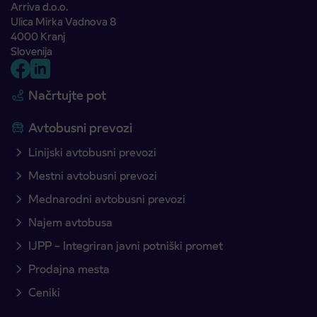
Arriva d.o.o.
Ulica Mirka Vadnova 8
4000 Kranj
Slovenija
Načrtujte pot
Avtobusni prevozi
Linijski avtobusni prevozi
Mestni avtobusni prevozi
Mednarodni avtobusni prevozi
Najem avtobusa
IJPP – Integriran javni potniški promet
Prodajna mesta
Ceniki