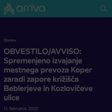
Skoči na vsebino
Domov
OBVESTILO/AVVISO: Spremenjeno izvajanje mestnega prevoza Koper 
OBVESTILO/AVVISO:
Spremenjeno izvajanje
mestnega prevoza Koper
zaradi zapore križišča
Beblerjeve in Kozlovičeve
ulice
11. februarja, 2020