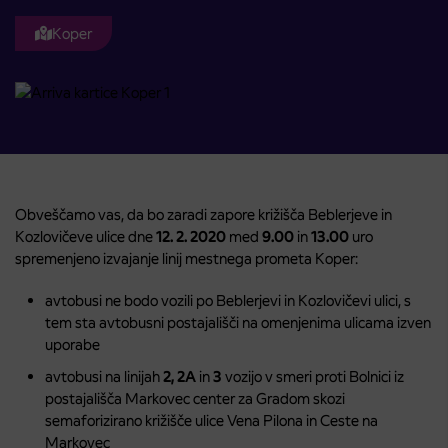
Koper
Obveščamo vas, da bo zaradi zapore križišča Beblerjeve in
Kozlovičeve ulice dne
12. 2. 2020
med
9.00
in
13.00
uro
spremenjeno izvajanje linij mestnega prometa Koper:
avtobusi ne bodo vozili po Beblerjevi in Kozlovičevi ulici, s
tem sta avtobusni postajališči na omenjenima ulicama izven
uporabe
avtobusi na linijah
2, 2A
in
3
vozijo v smeri proti Bolnici iz
postajališča Markovec center za Gradom skozi
semaforizirano križišče ulice Vena Pilona in Ceste na
Markovec