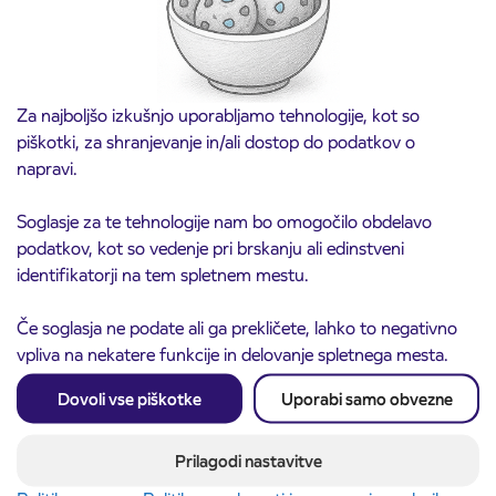
Za najboljšo izkušnjo uporabljamo tehnologije, kot so
piškotki, za shranjevanje in/ali dostop do podatkov o
napravi.
Soglasje za te tehnologije nam bo omogočilo obdelavo
podatkov, kot so vedenje pri brskanju ali edinstveni
identifikatorji na tem spletnem mestu.
Obvestilo o popolni zapori ceste
3. 8. 2026
ČEŠNJEVEK – TRATA
Če soglasja ne podate ali ga prekličete, lahko to negativno
Kranj
vpliva na nekatere funkcije in delovanje spletnega mesta.
Preberite objavo
Dovoli vse piškotke
Uporabi samo obvezne
Prilagodi nastavitve