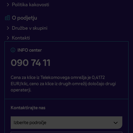
Politika kakovosti
O podjetju
Družbe v skupini
Kontakti
INFO center
090 74 11
Cena za klice iz Telekomovega omrežja je 0,4172
EUR/klic, ceno za klice iz drugih omrežij določajo drugi
operaterji.
Kontaktirajte nas
Izberite področje
Področje je obvezno izbrati.