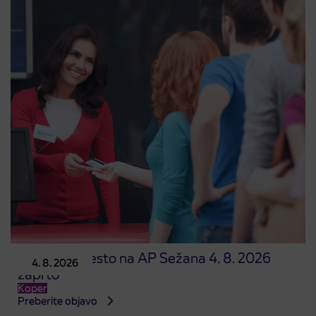
Prodajno mesto na AP Sežana 4. 8. 2026
4. 8. 2026
zaprto
Koper
Preberite objavo