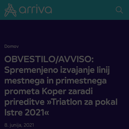
Skoči na vsebino
Domov
OBVESTILO/AVVISO: Spremenjeno izvajanje linij mestnega in primes
OBVESTILO/AVVISO:
Spremenjeno izvajanje linij
mestnega in primestnega
prometa Koper zaradi
prireditve »Triatlon za pokal
Istre 2021«
8. junija, 2021