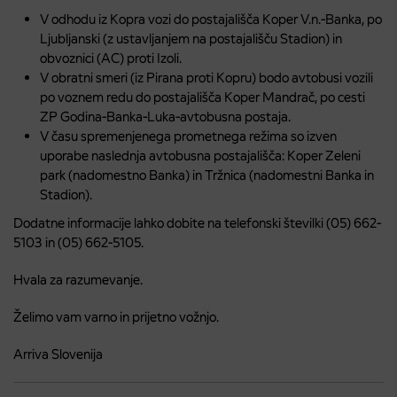
V odhodu iz Kopra vozi do postajališča Koper V.n.-Banka, po
Ljubljanski (z ustavljanjem na postajališču Stadion) in
obvoznici (AC) proti Izoli.
V obratni smeri (iz Pirana proti Kopru) bodo avtobusi vozili
po voznem redu do postajališča Koper Mandrač, po cesti
ZP Godina-Banka-Luka-avtobusna postaja.
V času spremenjenega prometnega režima so izven
uporabe naslednja avtobusna postajališča: Koper Zeleni
park (nadomestno Banka) in Tržnica (nadomestni Banka in
Stadion).
Dodatne informacije lahko dobite na telefonski številki (05) 662-
5103 in (05) 662-5105.
Hvala za razumevanje.
Želimo vam varno in prijetno vožnjo.
Arriva Slovenija