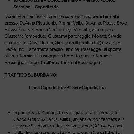
10 Capodistria – GORC Sermino – Mercato -GORC
Sermino – Capodistria
Durante la manifestazione non saranno in vigore le fermate
presso: St.Anna Riva Janko Premrl-Vojko, St.Anna, Piazza Brolo,
Piazza Kosovel, Banca (ambedue), Mercato, Zeleni park
Giusterna (ambedue), Giusterna parcheggio, Moleto, Strada
circolare inc., Costa lunga, Giusterna III (ambedue) e Via Aleš
Bebler inc. La fermata presso Terminal Passeggeri si sposta
all’area Terminal Passeggeri la fermata presso Terminal
Passeggeri si sposta all’area Terminal Passeggero.
TRAFFICO SUBURBANO:
Linea Capodistria-Pirano-Capodistria
In partenza da Capodistria viaggia sino alla fermata di
Capodistria V.n.-Banka, sulla Ljubljanska (con fermata alla
stazione Stadion) e sulla circonvallazione (AC) verso Isola.
Dalla direzione opposta (da Pirano verso Capodistria) gli