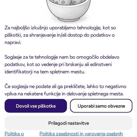
Za najboljšo izkušnjo uporabljamo tehnologije, kot so
piškotki, za shranjevanje in/ali dostop do podatkov o
napravi.
Soglasje za te tehnologije nam bo omogočilo obdelavo
podatkov, kot so vedenje pri brskanju ali edinstveni
identifikatorji na tem spletnem mestu.
Če soglasja ne podate ali ga prekličete, lahko to negativno
vpliva na nekatere funkcije in delovanje spletnega mesta.
Prodajno mesto na AP Sežana 4. 8. 2026
4. 8. 2026
Dovoli vse piškotke
Uporabi samo obvezne
zaprto
Koper
Preberite objavo
Prilagodi nastavitve
Politika o
Politika zasebnosti in varovanja osebnih