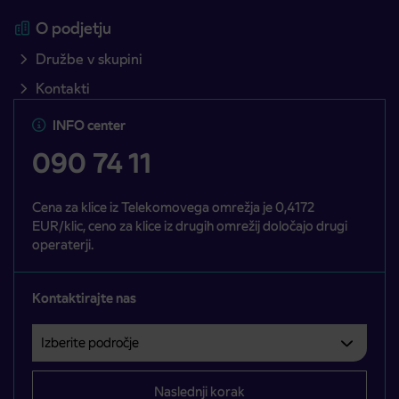
O podjetju
Družbe v skupini
Kontakti
INFO center
090 74 11
Cena za klice iz Telekomovega omrežja je 0,4172
EUR/klic, ceno za klice iz drugih omrežij določajo drugi
operaterji.
Kontaktirajte nas
Izberite področje
Področje je obvezno izbrati.
Naslednji korak