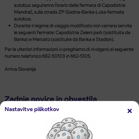
autobus seguiranno l’orario dalla fermata di Capodistria
Mandrač, sulla strada ZP Godina-Banka-Luka-fermata
autobus.
Durante il regime di viaggio modificato non verrano servite
le seguenti fermate: Capodistria Zeleni park (sostituita da
Banka) e Mercato (sostituite da Banka e Stadion).
Per le ulteriori informazioni vi preghiamo di rivolgersi al seguente
numero telefonico 662-50103 in 662-5105.
Arriva Slovenija
Zadnje novice in obvestila
Nastavitve piškotkov
Preglejte vse novice in obvestila