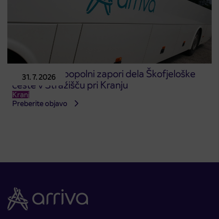
Obvestilo o popolni zapori dela Škofjeloške
31. 7. 2026
ceste v Stražišču pri Kranju
Kranj
Preberite objavo