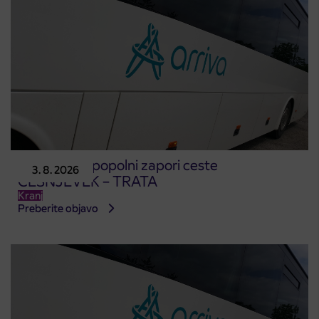
Obvestilo o popolni zapori ceste
3. 8. 2026
ČEŠNJEVEK – TRATA
Kranj
Preberite objavo