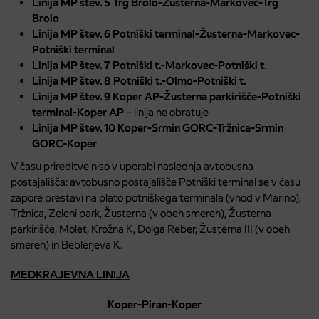
Linija MP štev. 5 Trg Brolo-Žusterna-Markovec-Trg
Brolo
Linija MP štev. 6 Potniški terminal-Žusterna-Markovec-
Potniški terminal
Linija MP štev. 7 Potniški t.-Markovec-Potniški t
.
Linija MP štev. 8 Potniški t.-Olmo-Potniški t.
Linija MP štev. 9
Koper AP-Žusterna parkirišče-Potniški
terminal-Koper AP
– linija ne obratuje
Linija MP štev. 10
Koper-Srmin GORC-Tržnica-Srmin
GORC-Koper
V času prireditve niso v uporabi naslednja avtobusna
postajališča: avtobusno postajališče Potniški terminal se v času
zapore prestavi na plato potniškega terminala (vhod v Marino),
Tržnica, Zeleni park, Žusterna (v obeh smereh), Žusterna
parkirišče, Molet, Krožna K, Dolga Reber, Žusterna III (v obeh
smereh) in Beblerjeva K.
MEDKRAJEVNA LINIJA
Koper-Piran-Koper